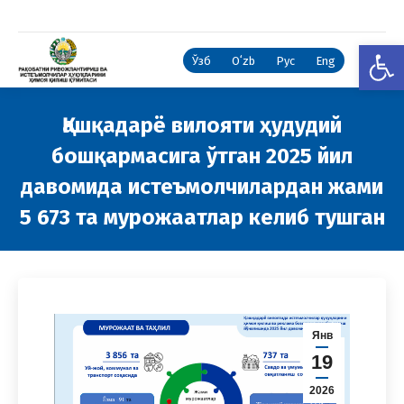
Open
Ўзб
Oʻzb
Рус
Eng
Қашқадарё вилояти ҳудудий
бошқармасига ўтган 2025 йил
давомида истеъмолчилардан жами
5 673 та мурожаатлар келиб тушган
You are here:
Янв
19
2026