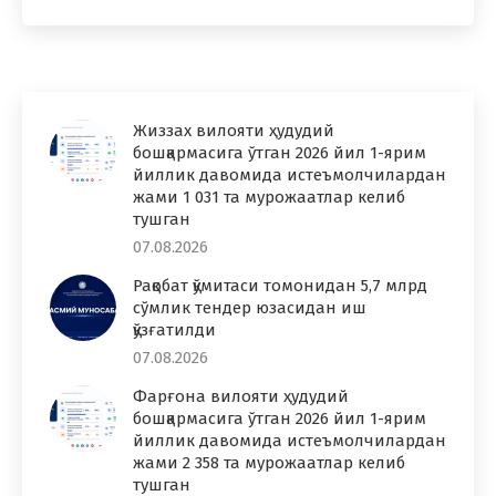
Жиззах вилояти ҳудудий
бошқармасига ўтган 2026 йил 1-ярим
йиллик давомида истеъмолчилардан
жами 1 031 та мурожаатлар келиб
тушган
07.08.2026
Рақобат қўмитаси томонидан 5,7 млрд
сўмлик тендер юзасидан иш
қўзғатилди
07.08.2026
Фарғона вилояти ҳудудий
бошқармасига ўтган 2026 йил 1-ярим
йиллик давомида истеъмолчилардан
жами 2 358 та мурожаатлар келиб
тушган