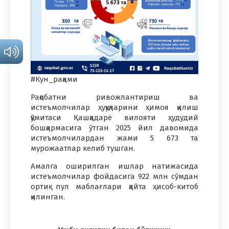
#Кун_рақами
Рақобатни ривожлантириш ва
истеъмолчилар ҳуқуқларини ҳимоя қилиш
қўмитаси Қашқадарё вилояти ҳудудий
бошқармасига ўтган 2025 йил давомида
истеъмолчилардан жами 5 673 та
мурожаатлар келиб тушган.
Амалга оширилган ишлар натижасида
истеъмолчилар фойдасига 922 млн сўмдан
ортиқ пул маблағлари қайта ҳисоб-китоб
қилинган.