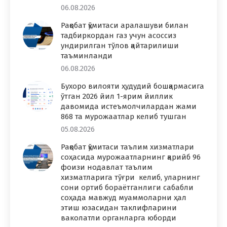
06.08.2026
Рақобат қўмитаси аралашуви билан
тадбиркордан газ учун асоссиз
ундирилган тўлов қайтарилиши
таъминланди
06.08.2026
Бухоро вилояти ҳудудий бошқармасига
ўтган 2026 йил 1-ярим йиллик
давомида истеъмолчилардан жами
868 та мурожаатлар келиб тушган
05.08.2026
Рақобат қўмитаси таълим хизматлари
соҳасида мурожаатларнинг қарийб 96
фоизи нодавлат таълим
хизматларига тўғри келиб, уларнинг
сони ортиб бораётганлиги сабабли
соҳада мавжуд муаммоларни ҳал
этиш юзасидан таклифларини
ваколатли органларга юборди