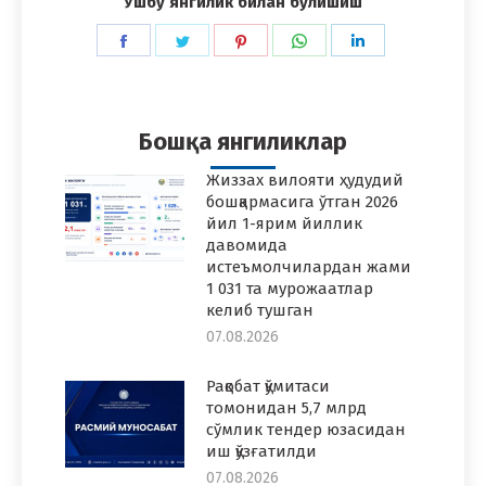
Ушбу янгилик билан бўлишиш
Share
Share
Share
Share
Share
on
on
on
on
on
Facebook
Twitter
Pinterest
WhatsApp
LinkedIn
Бошқа янгиликлар
Жиззах вилояти ҳудудий
бошқармасига ўтган 2026
йил 1-ярим йиллик
давомида
истеъмолчилардан жами
1 031 та мурожаатлар
келиб тушган
07.08.2026
Рақобат қўмитаси
томонидан 5,7 млрд
сўмлик тендер юзасидан
иш қўзғатилди
07.08.2026