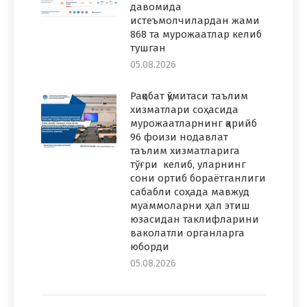
давомида
истеъмолчилардан жами
868 та мурожаатлар келиб
тушган
05.08.2026
Рақобат қўмитаси таълим
хизматлари соҳасида
мурожаатларнинг қарийб
96 фоизи нодавлат
таълим хизматларига
тўғри келиб, уларнинг
сони ортиб бораётганлиги
сабабли соҳада мавжуд
муаммоларни ҳал этиш
юзасидан таклифларини
ваколатли органларга
юборди
05.08.2026