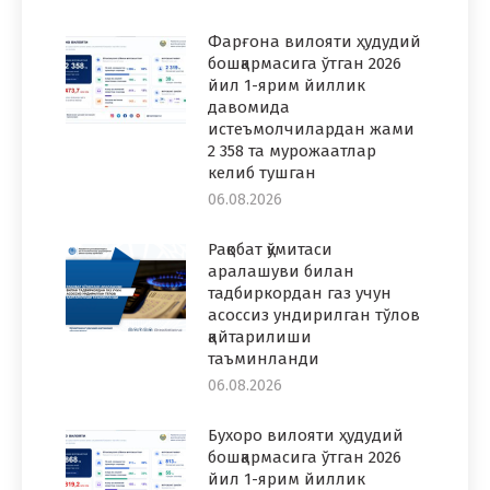
Фарғона вилояти ҳудудий
бошқармасига ўтган 2026
йил 1-ярим йиллик
давомида
истеъмолчилардан жами
2 358 та мурожаатлар
келиб тушган
06.08.2026
Рақобат қўмитаси
аралашуви билан
тадбиркордан газ учун
асоссиз ундирилган тўлов
қайтарилиши
таъминланди
06.08.2026
Бухоро вилояти ҳудудий
бошқармасига ўтган 2026
йил 1-ярим йиллик