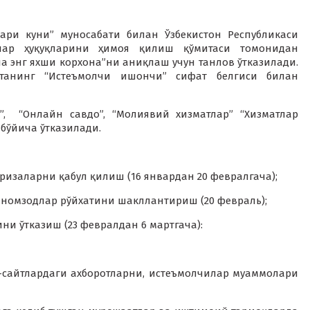
лари куни” муносабати билан Ўзбекистон Республикаси
лар ҳуқуқларини ҳимоя қилиш қўмитаси томонидан
 энг яхши корхона”ни аниқлаш учун танлов ўтказилади.
итанинг “Истеъмолчи ишончи” сифат белгиси билан
”, “Онлайн савдо”, “Молиявий хизматлар” “Хизматлар
бўйича ўтказилади.
изаларни қабул қилиш (16 январдан 20 февралгача);
 номзодлар рўйхатини шакллантириш (20 февраль);
ни ўтказиш (23 февралдан 6 мартгача):
-сайтлардаги ахборотларни, истеъмолчилар муаммолари