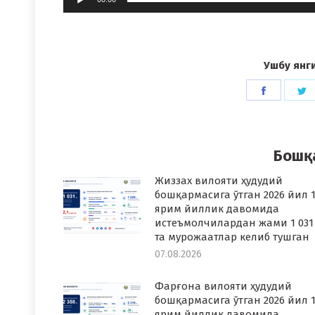
Ушбу янг
Share
S
on
o
Faceboo
T
Бошқ
Жиззах вилояти ҳудудий
бошқармасига ўтган 2026 йил 1
ярим йиллик давомида
истеъмолчилардан жами 1 031
та мурожаатлар келиб тушган
07.08.2026
Фарғона вилояти ҳудудий
бошқармасига ўтган 2026 йил 1
ярим йиллик давомида