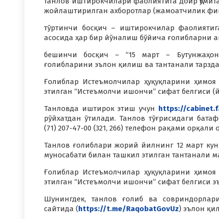
танлов иштирокчилари фаолиятига доир Қўмит
жойлаштирилган ахборотлар (жамоатчилик фик
тўртинчи босқич – иштирокчилар фаолиятиг
асосида ҳар бир йўналиш бўйича ғолибларни ан
бешинчи босқич – “15 март – Бутунжаҳон
ғолибларини эълон қилиш ва тантанали тарзд
Ғолиблар Истеъмолчилар ҳуқуқларини ҳимоя
этилган “Истеъмолчи ишончи” сифат белгиси (й
Танловда иштирок этиш учун
https://cabinet.
рўйхатдан ўтилади. Танлов тўғрисидаги батаф
(71) 207-47-00 (321, 266) телефон рақами орқал
Танлов ғолиблари жорий йилнинг 12 март куни
муносабати билан ташкил этилган тантанали 
Ғолиблар Истеъмолчилар ҳуқуқларини ҳимоя
этилган “Истеъмолчи ишончи” сифат белгиси э
Шунингдек, танлов ғолиб ва совриндорлари 
сайтида (
https://t.me/RaqobatGovUz
) эълон қи