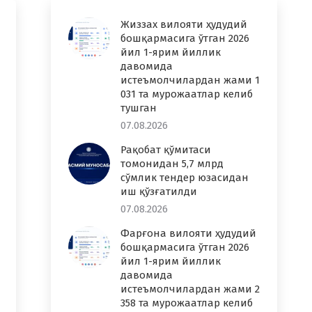
Жиззах вилояти ҳудудий
бошқармасига ўтган 2026
йил 1-ярим йиллик
давомида
истеъмолчилардан жами 1
031 та мурожаатлар келиб
тушган
07.08.2026
Рақобат қўмитаси
томонидан 5,7 млрд
сўмлик тендер юзасидан
иш қўзғатилди
07.08.2026
Фарғона вилояти ҳудудий
бошқармасига ўтган 2026
йил 1-ярим йиллик
давомида
истеъмолчилардан жами 2
358 та мурожаатлар келиб