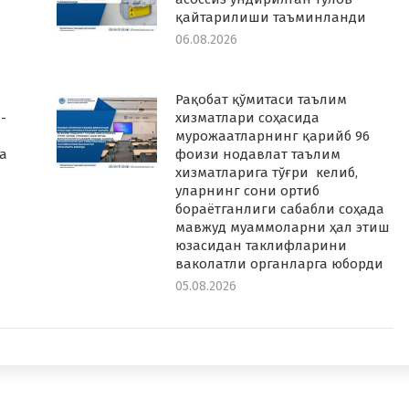
қайтарилиши таъминланди
06.08.2026
Рақобат қўмитаси таълим
-
хизматлари соҳасида
мурожаатларнинг қарийб 96
а
фоизи нодавлат таълим
хизматларига тўғри келиб,
уларнинг сони ортиб
бораётганлиги сабабли соҳада
мавжуд муаммоларни ҳал этиш
юзасидан таклифларини
ваколатли органларга юборди
05.08.2026