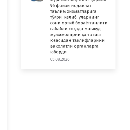
96 фоизи нодавлат
таълим хизматларига
тўғри келиб, уларнинг
сони ортиб бораётганлиги
сабабли соҳада мавжуд
муаммоларни ҳал этиш
юзасидан таклифларини
ваколатли органларга
юборди
05.08.2026