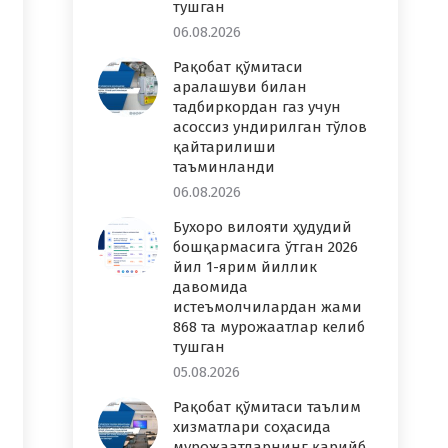
тушган
06.08.2026
Рақобат қўмитаси
аралашуви билан
тадбиркордан газ учун
асоссиз ундирилган тўлов
қайтарилиши
таъминланди
06.08.2026
Бухоро вилояти ҳудудий
бошқармасига ўтган 2026
йил 1-ярим йиллик
давомида
истеъмолчилардан жами
868 та мурожаатлар келиб
тушган
05.08.2026
Рақобат қўмитаси таълим
хизматлари соҳасида
мурожаатларнинг қарийб