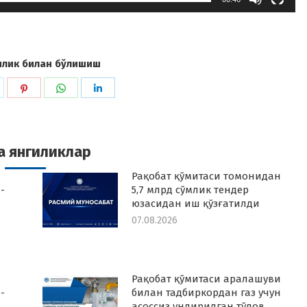
илик билан бўлишиш
hare
Share
Share
Share
n
on
on
on
k
witter
Pinterest
WhatsApp
LinkedIn
а янгиликлар
Рақобат қўмитаси томонидан
-
5,7 млрд сўмлик тендер
юзасидан иш қўзғатилди
07.08.2026
Рақобат қўмитаси аралашуви
-
билан тадбиркордан газ учун
асоссиз ундирилган тўлов