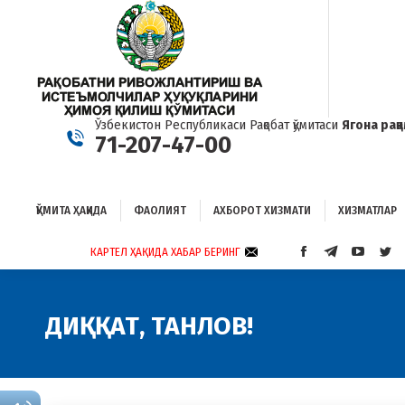
ҚЎМИТА ҲАҚИДА
ФАОЛИЯТ
АХБОРОТ ХИЗМАТИ
ХИЗМАТЛАР
Б
Ўзбекистон Республикаси Рақобат қўмитаси
Ягона рақ
71-207-47-00
ҚЎМИТА ҲАҚИДА
ФАОЛИЯТ
АХБОРОТ ХИЗМАТИ
ХИЗМАТЛАР
КАРТЕЛ ҲАҚИДА ХАБАР БЕРИНГ
FACEBOOK
TELEGRAM
YOUTUB
TWI
PAGE
PAGE
PAGE
PAG
OPENS
OPENS
OPENS
OP
IN
IN
IN
IN
ДИҚҚАТ, ТАНЛОВ!
NEW
NEW
NEW
NE
WINDOW
WINDOW
WINDO
WI