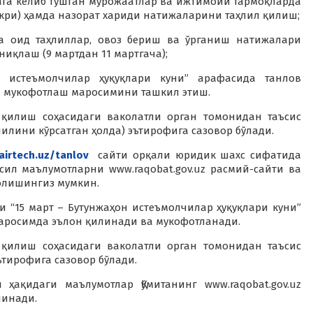
ага келиб тушган мурожаатлар ва ижтимоий тармоқларда
ри) ҳамда назорат хариди натижаларини таҳлил қилиш;
а оид таҳлиллар, овоз бериш ва ўрганиш натижалари
иқлаш (9 мартдан 11 мартгача);
 истеъмолчилар ҳуқуқлари куни” арафасида танлов
а мукофотлаш маросимини ташкил этиш.
 қилиш соҳасидаги ваколатли орган томонидан таъсис
илини кўрсатган ҳолда) эътирофига сазовор бўлади.
fairtech.uz/tanlov
сайти орқали юридик шахс сифатида
сил маълумотларни www.raqobat.gov.uz расмий-сайти ва
и олишингиз мумкин.
 “15 март – Бутунжаҳон истеъмолчилар ҳуқуқлари куни”
маросимда эълон қилинади ва мукофотланади.
 қилиш соҳасидаги ваколатли орган томонидан таъсис
ътирофига сазовор бўлади.
ҳақидаги маълумотлар Қўмитанинг www.raqobat.gov.uz
линади.