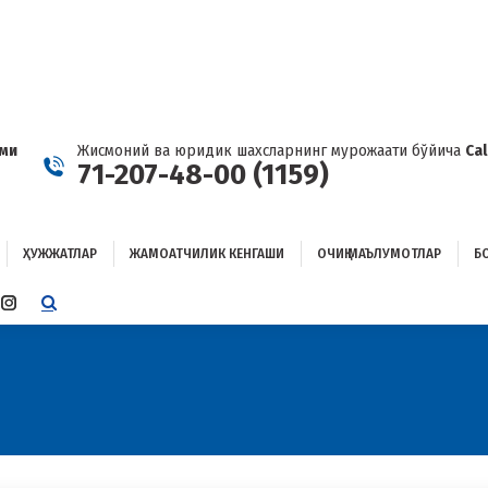
ҲУЖЖАТЛАР
ЖАМОАТЧИЛИК КЕНГАШИ
ОЧИҚ МАЪЛУМОТЛАР
ОҒЛАНИШ
ами
Жисмоний ва юридик шахсларнинг мурожаати бўйича
Ca
71-207-48-00 (1159)
ҲУЖЖАТЛАР
ЖАМОАТЧИЛИК КЕНГАШИ
ОЧИҚ МАЪЛУМОТЛАР
Б
E
TTER
INSTAGRAM
E
PAGE
ENS
OPENS
IN
W
NEW
W
NDOW
WINDOW