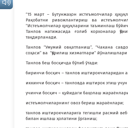
“15 март – Бутунжаҳон истеъмолчилар ҳуқуқ
Рақобатни ривожлантириш ва истеъмолчи
“Истеъмолчилар ҳуқуқларини таъминлаш бўйича
Танлов натижасида ғолиб корхоналар Қўм
тақдирланади.
Танлов “Умумий овқатланиш”, “Чакана савдо
соҳаси” ва “Қурилиш хизматлари” йўналишлари 
Танлов беш босқичда бўлиб ўтади:
биринчи босқич – танлов иштирокчиларидан ар
иккинчи босқич – танловда иштирок этиш учун
учинчи босқич – қуйидаги баҳолаш жараёнлари
истеъмолчиларнинг овоз бериш жараёнлари;
танлов иштирокчиларига тегишли расмий веб
билан ишлаш ҳолатини ўрганиш;