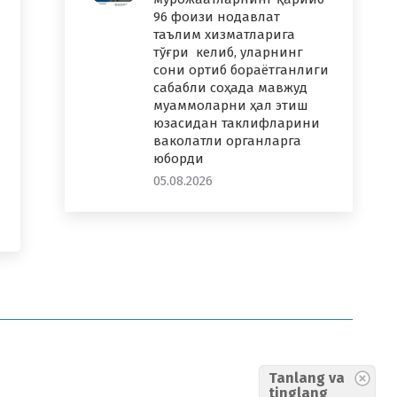
96 фоизи нодавлат
таълим хизматларига
тўғри келиб, уларнинг
сони ортиб бораётганлиги
сабабли соҳада мавжуд
муаммоларни ҳал этиш
юзасидан таклифларини
ваколатли органларга
юборди
05.08.2026
Tanlang va
tinglang