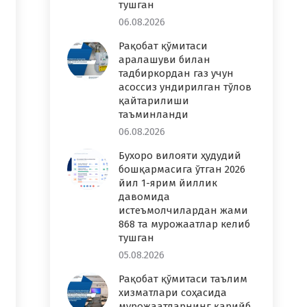
тушган
06.08.2026
Рақобат қўмитаси
аралашуви билан
тадбиркордан газ учун
асоссиз ундирилган тўлов
қайтарилиши
таъминланди
06.08.2026
Бухоро вилояти ҳудудий
бошқармасига ўтган 2026
йил 1-ярим йиллик
давомида
истеъмолчилардан жами
868 та мурожаатлар келиб
тушган
05.08.2026
Рақобат қўмитаси таълим
хизматлари соҳасида
мурожаатларнинг қарийб