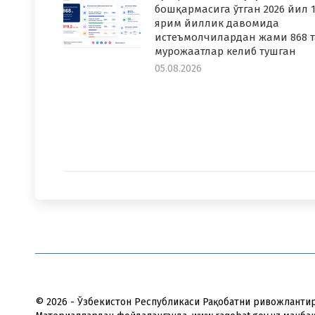
бошқармасига ўтган 2026 йил 1
ярим йиллик давомида
истеъмолчилардан жами 868 т
мурожаатлар келиб тушган
05.08.2026
© 2026 - Ўзбекистон Республикаси Рақобатни ривожланти