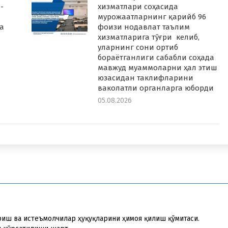
-
хизматлари соҳасида
мурожаатларнинг қарийб 96
а
фоизи нодавлат таълим
хизматларига тўғри келиб,
уларнинг сони ортиб
бораётганлиги сабабли соҳада
мавжуд муаммоларни ҳал этиш
юзасидан таклифларини
ваколатли органларга юборди
05.08.2026
риш ва истеъмолчилар ҳуқуқларини ҳимоя қилиш қўмитаси.