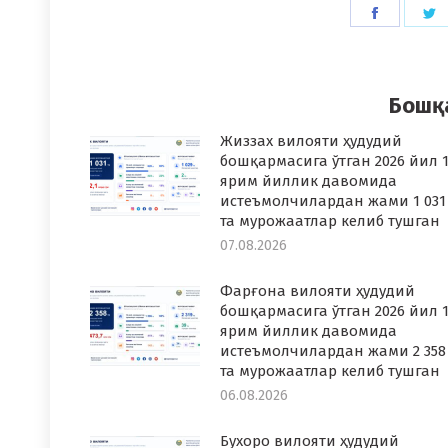
Share
S
on
o
Faceboo
T
Бошқ
Жиззах вилояти ҳудудий
бошқармасига ўтган 2026 йил 1
ярим йиллик давомида
истеъмолчилардан жами 1 031
та мурожаатлар келиб тушган
07.08.2026
Фарғона вилояти ҳудудий
бошқармасига ўтган 2026 йил 1
ярим йиллик давомида
истеъмолчилардан жами 2 358
та мурожаатлар келиб тушган
06.08.2026
Бухоро вилояти ҳудудий