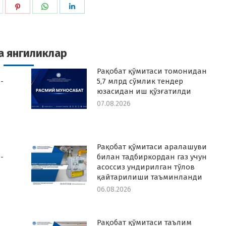
hare
Share
Share
Share
n
on
on
on
k
witter
Pinterest
WhatsApp
LinkedIn
а янгиликлар
Рақобат қўмитаси томонидан
-
5,7 млрд сўмлик тендер
юзасидан иш қўзғатилди
07.08.2026
Рақобат қўмитаси аралашуви
-
билан тадбиркордан газ учун
асоссиз ундирилган тўлов
қайтарилиши таъминланди
06.08.2026
Рақобат қўмитаси таълим