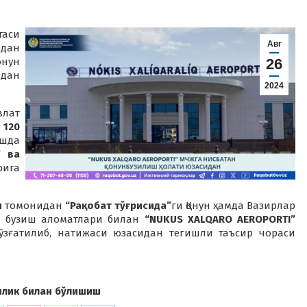
таси
Авг
дан
онун
26
дан
2024
лат
н
120
ишда
” ва
ига
и
томонидан
“Рақобат тўғрисида”
ги Қонун ҳамда Вазирлар
и бузиш аломатлари билан
“NUKUS XALQARO AEROPORTI”
ўзғатилиб, натижаси юзасидан тегишли таъсир чораси
илик билан бўлишиш