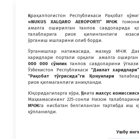
Қорақалпоғистон Республикаси Рақобат қўми
«NUKUS XALQARO AEROPORTI” МЧЖ
томони
амалга оширилган танлов савдоларида қ
талабларига риоя қилинганлиги юзаси
ўрганиш ишларини олиб борди.
Ўрганишлар натижасида, мазкур МЧЖ Дав
харидлари портали орқали амалга оширга
000 000 сўмлик
танлов савдоларини ўтказ
Ўзбекистон Республикаси
“Давлат харидлари
“Рақобат тўғрисида”ги Қонунлари
талаблар
риоя қилмаганлиги аниқланди.
Юқоридагиларга кўра, Қўмита
махсус комиссияс
Маҳкамасининг 225-сонли Низом талабларин
МЧЖ
га нисбатан белгиланган тартибда иш қ
қўлланилди.
Ушбу янг