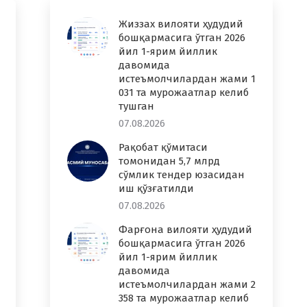
Жиззах вилояти ҳудудий
бошқармасига ўтган 2026
йил 1-ярим йиллик
давомида
истеъмолчилардан жами 1
031 та мурожаатлар келиб
тушган
07.08.2026
Рақобат қўмитаси
томонидан 5,7 млрд
сўмлик тендер юзасидан
иш қўзғатилди
07.08.2026
Фарғона вилояти ҳудудий
бошқармасига ўтган 2026
йил 1-ярим йиллик
давомида
истеъмолчилардан жами 2
358 та мурожаатлар келиб