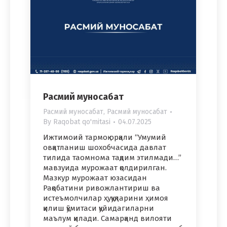
Расмий муносабат
Расмий муносабат
,
Расмий муносабат
By
Raqobat qo'mitasi
04.07.2025
Ижтимоий тармоқ орқали “Умумий
овқатланиш шохобчасида давлат
тилида таомнома тақдим этилмади…”
мавзуида мурожаат қолдирилган.
Мазкур мурожаат юзасидан
Рақобатини ривожлантириш ва
истеъмолчилар ҳуқуқларини ҳимоя
қилиш қўмитаси қуйидагиларни
маълум қилади. Самарқанд вилояти