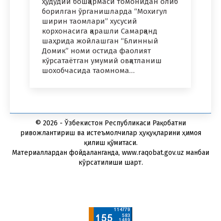
ҳудудий бошқармаси томонидан олиб
борилган ўрганишларда “Мохигул
ширин таомлари” хусусий
корхонасига қарашли Самарқанд
шаҳридa жойлашган “Блинный
Домик” номи остида фаолият
кўрсатаётган умумий овқатланиш
шохобчасида таомнома…
© 2026 - Ўзбекистон Республикаси Рақобатни
ривожлантириш ва истеъмолчилар ҳуқуқларини ҳимоя
қилиш қўмитаси.
Материаллардан фойдаланганда, www.raqobat.gov.uz манбаи
кўрсатилиши шарт.