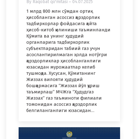
By
Raqobat qo'mitasi
04.07.2025
1 млрд 800 млн сўмдан ортиқ
ҳисобланган асоссиз қарздорлик
тадбиркорлар фойдасига қайта
ҳисоб-китоб қилиниши таъминланди
Қўмита ва унинг ҳудудий
органларига тадбиркорлик
субъектларидан табиий газ учун
асослантирилмаган ҳолда нотўғри
қарздорликлар ҳисобланганлиги
юзасидан мурожаатлар келиб
тушмоқда. Xусусан, Қўмитанинг
Жиззах вилояти ҳудудий
бошқармасига “Жиззах йўл қуриш
таъмирлаш” МЧЖга “Ҳудудгаз
Жиззах” газ таъминоти филиали
томонидан асоссиз қарздорлик
белгиланганлиги юзасидан…