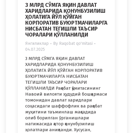
3 МЛРД СЎМГА ЯҚИН ДАВЛАТ
ХАРИДЛАРИДА ҚОНУНБУЗИЛИШ
ҲОЛАТИГА ЙЎЛ ҚЎЙГАН
КОРПОРАТИВ БУЮРТМАЧИЛАРГА
НИСБАТАН ТЕГИШЛИ ТАЪСИР
ЧОРАЛАРИ ҚЎЛЛАНИЛДИ
Янгиликлар
By
Raqobat qo'mitasi
04.07.2025
3 МЛРД СЎМГА ЯҚИН ДАВЛАТ
ХАРИДЛАРИДА ҚОНУНБУЗИЛИШ
ҲОЛАТИГА ЙЎЛ ҚЎЙГАН КОРПОРАТИВ
БУЮРТМАЧИЛАРГА НИСБАТАН
ТЕГИШЛИ ТАЪСИР ЧОРАЛАРИ
ҚЎЛЛАНИЛДИ Рақобат қўмитасининг
Навоий вилояти ҳудудий бошқармаси
томонидан давлат харидлари
соҳасидаги шаффофлик ва рақобат
муҳитини таъминлаш мақсадида
олиб борилган ўрганишлари
натижасида қатор қонунбузилиш
ҳолатлари аниқланди. Хусусан,