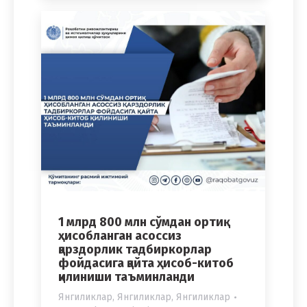
1 млрд 800 млн сўмдан ортиқ
ҳисобланган асоссиз
қарздорлик тадбиркорлар
фойдасига қайта ҳисоб-китоб
қилиниши таъминланди
Янгиликлар
,
Янгиликлар
,
Янгиликлар