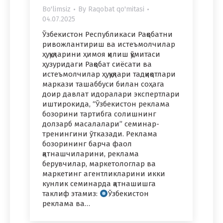
Bo'limsiz
By
Raqobat qo'mitasi
04.07.2025
Ўзбекистон Республикаси Рақобатни
ривожлантириш ва истеъмолчилар
ҳуқуқларини ҳимоя қилиш қўмитаси
ҳузуридаги Рақобат сиёсати ва
истеъмолчилар ҳуқуқлари тадқиқотлари
маркази ташаббуси билан соҳага
доир давлат идоралари экспертлари
иштирокида, “Ўзбекистон реклама
бозорини тартибга солишнинг
долзарб масалалари” семинар-
тренингини ўтказади. Реклама
бозорининг барча фаол
қатнашчиларини, реклама
берувчилар, маркетологлар ва
маркетинг агентликларини икки
кунлик семинарда қатнашишга
таклиф этамиз:
Ўзбекистон
реклама ва…