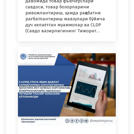
давомида товар фьючерслари
савдоси, товар бозорларини
ривожлантириш, ҳамда рақобатни
рағбатлантириш мавзулари бўйича
дуч келаётган муаммолар ва CLDP
(Савдо вазирлигининг Тижорат…