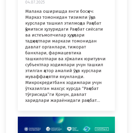
04.07.2025
Малака оширишда янги босқич:
Марказ томонидан тизимли ўқув
курслари ташкил этилмоқда Рақобат
қўмитаси ҳузуридаги Рақобат сиёсати
ва истеъмолчилар ҳуқуқлари
тадқиқотлари маркази томонидан
давлат органлари, тижорат
банклари, фармацевтика
ташкилотлари ва хўжалик юритувчи
субъектлар ходимлари учун ташкил
этилган қатор амалий ўқув курслари
муваффақиятли якунланди.
Микрокредитбанк ходимлари учун
ўтказилган махсус курсда “Рақобат
тўғрисида”ги Қонун, давлат
харидлари жараёнидаги рақобат…