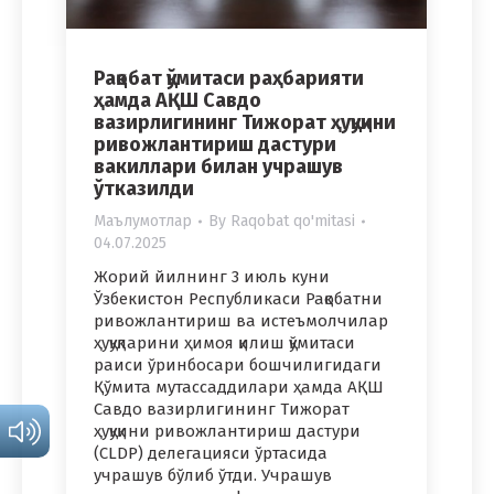
Рақобат қўмитаси раҳбарияти
ҳамда АҚШ Савдо
вазирлигининг Тижорат ҳуқуқини
ривожлантириш дастури
вакиллари билан учрашув
ўтказилди
Маълумотлар
By
Raqobat qo'mitasi
04.07.2025
Жорий йилнинг 3 июль куни
Ўзбекистон Республикаси Рақобатни
ривожлантириш ва истеъмолчилар
ҳуқуқларини ҳимоя қилиш қўмитаси
раиси ўринбосари бошчилигидаги
Қўмита мутассаддилари ҳамда АҚШ
Савдо вазирлигининг Тижорат
ҳуқуқини ривожлантириш дастури
(CLDP) делегацияси ўртасида
учрашув бўлиб ўтди. Учрашув