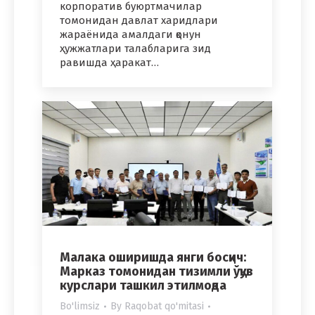
корпоратив буюртмачилар
томонидан давлат харидлари
жараёнида амалдаги қонун
ҳужжатлари талабларига зид
равишда ҳаракат…
Малака оширишда янги босқич:
Марказ томонидан тизимли ўқув
курслари ташкил этилмоқда
Bo'limsiz
By
Raqobat qo'mitasi