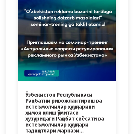
Ўзбекистон Республикаси
Рақобатни ривожлантириш ва
истеъмолчилар ҳуқуқларини
ҳимоя қилиш қўмитаси
ҳузуридаги Рақобат сиёсати ва
истеъмолчилар ҳуқуқлари
тадқиқотлари маркази…