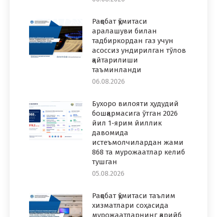
Рақобат қўмитаси
аралашуви билан
тадбиркордан газ учун
асоссиз ундирилган тўлов
қайтарилиши
таъминланди
06.08.2026
Бухоро вилояти ҳудудий
бошқармасига ўтган 2026
йил 1-ярим йиллик
давомида
истеъмолчилардан жами
868 та мурожаатлар келиб
тушган
05.08.2026
Рақобат қўмитаси таълим
хизматлари соҳасида
мурожаатларнинг қарийб