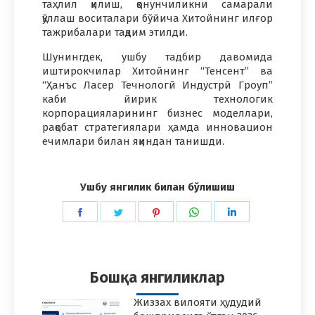
таҳлил қилиш, қонунчиликни самарали
қўллаш воситалари бўйича Хитойнинг илғор
тажрибалари тақдим этилди.
Шунингдек, ушбу тадбир давомида
иштирокчилар Хитойнинг “Тенcент” ва
“Ҳанъс Ласер Течнологй Индустрй Гроуп”
каби йирик технологик
корпорацияларининг бизнес моделлари,
рақобат стратегиялари ҳамда инновацион
ечимлари билан яқиндан танишди.
Ушбу янгилик билан бўлишиш
Share
Share
Share
Share
Share
on
on
on
on
on
Facebook
Twitter
Pinterest
WhatsApp
LinkedIn
Бошқа янгиликлар
Жиззах вилояти ҳудудий