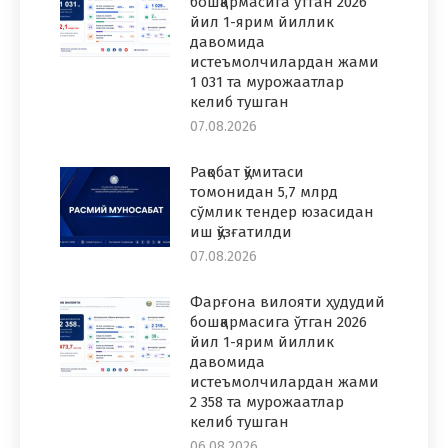
бошқармасига ўтган 2026
йил 1-ярим йиллик
давомида
истеъмолчилардан жами
1 031 та мурожаатлар
келиб тушган
07.08.2026
Рақобат қўмитаси
томонидан 5,7 млрд
сўмлик тендер юзасидан
иш қўзғатилди
07.08.2026
Фарғона вилояти ҳудудий
бошқармасига ўтган 2026
йил 1-ярим йиллик
давомида
истеъмолчилардан жами
2 358 та мурожаатлар
келиб тушган
06.08.2026