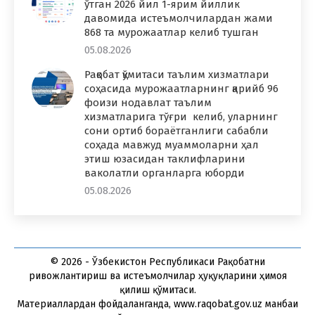
ўтган 2026 йил 1-ярим йиллик
давомида истеъмолчилардан жами
868 та мурожаатлар келиб тушган
05.08.2026
Рақобат қўмитаси таълим хизматлари
соҳасида мурожаатларнинг қарийб 96
фоизи нодавлат таълим
хизматларига тўғри келиб, уларнинг
сони ортиб бораётганлиги сабабли
соҳада мавжуд муаммоларни ҳал
этиш юзасидан таклифларини
ваколатли органларга юборди
05.08.2026
© 2026 - Ўзбекистон Республикаси Рақобатни
ривожлантириш ва истеъмолчилар ҳуқуқларини ҳимоя
қилиш қўмитаси.
Материаллардан фойдаланганда, www.raqobat.gov.uz манбаи