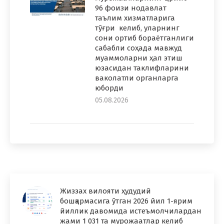
96 фоизи нодавлат
таълим хизматларига
тўғри келиб, уларнинг
сони ортиб бораётганлиги
сабабли соҳада мавжуд
муаммоларни ҳал этиш
юзасидан таклифларини
ваколатли органларга
юборди
05.08.2026
Жиззах вилояти ҳудудий
бошқармасига ўтган 2026 йил 1-ярим
йиллик давомида истеъмолчилардан
жами 1 031 та мурожаатлар келиб