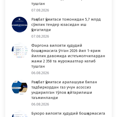
тушган
07.08.2026
Рақобат қўмитаси томонидан 5,7 млрд
сўмлик тендер юзасидан иш
қўзғатилди
07.08.2026
Фарғона вилояти ҳудудий
бошқармасига ўтган 2026 йил 1-ярим
йиллик давомида истеъмолчилардан
жами 2 358 та мурожаатлар келиб
тушган
06.08.2026
Рақобат қўмитаси аралашуви билан
тадбиркордан газ учун асоссиз
ундирилган тўлов қайтарилиши
таъминланди
06.08.2026
Бухоро вилояти ҳудудий бошқармасига