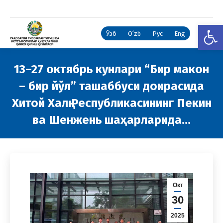
Open
Ўзб
Oʻzb
Рус
Eng
13–27 октябрь кунлари “Бир макон
– бир йўл” ташаббуси доирасида
Хитой Халқ Республикасининг Пекин
ва Шенжень шаҳарларида…
You are here:
Окт
30
2025