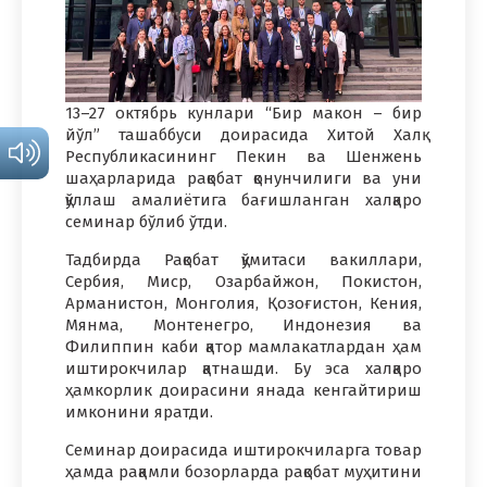
13–27 октябрь кунлари “Бир макон – бир
йўл” ташаббуси доирасида Хитой Халқ
Республикасининг Пекин ва Шенжень
шаҳарларида рақобат қонунчилиги ва уни
қўллаш амалиётига бағишланган халқаро
семинар бўлиб ўтди.
Тадбирда Рақобат қўмитаси вакиллари,
Сербия, Миср, Озарбайжон, Покистон,
Арманистон, Монголия, Қозоғистон, Кения,
Мянма, Монтенегро, Индонезия ва
Филиппин каби қатор мамлакатлардан ҳам
иштирокчилар қатнашди. Бу эса халқаро
ҳамкорлик доирасини янада кенгайтириш
имконини яратди.
Семинар доирасида иштирокчиларга товар
ҳамда рақамли бозорларда рақобат муҳитини