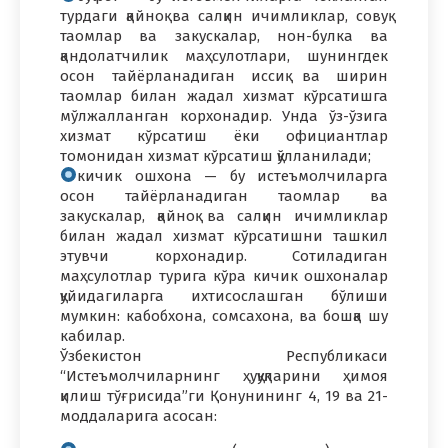
турдаги қайноқ ва салқин ичимликлар, совуқ
таомлар ва закускалар, нон-булка ва
қандолатчилик маҳсулотлари, шунингдек
осон тайёрланадиган иссиқ ва ширин
таомлар билан жадал хизмат кўрсатишга
мўлжалланган корхонадир. Унда ўз-ўзига
хизмат кўрсатиш ёки официантлар
томонидан хизмат кўрсатиш қўлланилади;
кичик ошхона — бу истеъмолчиларга
осон тайёрланадиган таомлар ва
закускалар, қайноқ ва салқин ичимликлар
билан жадал хизмат кўрсатишни ташкил
этувчи корхонадир. Сотиладиган
маҳсулотлар турига кўра кичик ошхоналар
қуйидагиларга ихтисослашган бўлиши
мумкин: кабобхона, сомсахона, ва бошқа шу
кабилар.
Ўзбекистон Республикаси
“Истеъмолчиларнинг ҳуқуқларини ҳимоя
қилиш тўғрисида”ги Қонунининг 4, 19 ва 21-
моддаларига асосан: