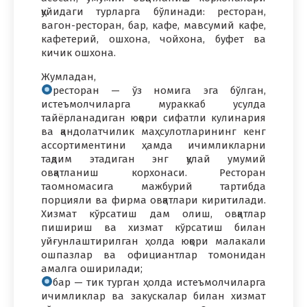
қуйидаги турларга бўлинади: ресторан,
вагон-ресторан, бар, кафе, мавсумий кафе,
кафетерий, ошхона, чойхона, буфет ва
кичик ошхона.
Жумладан,
ресторан — ўз номига эга бўлган,
истеъмолчиларга мураккаб усулда
тайёрланадиган юқори сифатли кулинария
ва қандолатчилик маҳсулотларининг кенг
ассортиментини ҳамда ичимликларни
тақдим этадиган энг қулай умумий
овқатланиш корхонаси. Ресторан
таомномасига мажбурий тартибда
порцияли ва фирма овқатлари киритилади.
Хизмат кўрсатиш дам олиш, овқатлар
пишириш ва хизмат кўрсатиш билан
уйғунлаштирилган ҳолда юқори малакали
ошпазлар ва официантлар томонидан
амалга оширилади;
бар — тик турган ҳолда истеъмолчиларга
ичимликлар ва закускалар билан хизмат