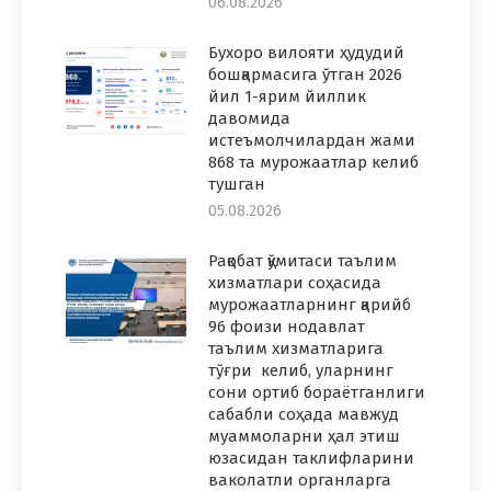
06.08.2026
Бухоро вилояти ҳудудий
бошқармасига ўтган 2026
йил 1-ярим йиллик
давомида
истеъмолчилардан жами
868 та мурожаатлар келиб
тушган
05.08.2026
Рақобат қўмитаси таълим
хизматлари соҳасида
мурожаатларнинг қарийб
96 фоизи нодавлат
таълим хизматларига
тўғри келиб, уларнинг
сони ортиб бораётганлиги
сабабли соҳада мавжуд
муаммоларни ҳал этиш
юзасидан таклифларини
ваколатли органларга