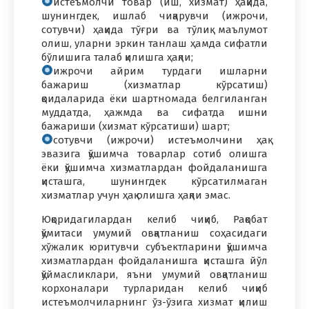
истеъмолчи товар (иш, хизмат) ҳақида,
шунингдек, ишлаб чиқарувчи (ижрочи,
сотувчи) ҳақида тўғри ва тўлиқ маълумот
олиш, уларни эркин танлаш ҳамда сифатли
бўлишига талаб қилишга ҳақли;
ижрочи айрим турдаги ишларни
бажариш (хизматлар кўрсатиш)
қоидаларида ёки шартномада белгиланган
муддатда, ҳажмда ва сифатда ишни
бажариши (хизмат кўрсатиши) шарт;
сотувчи (ижрочи) истеъмолчини ҳақ
эвазига қўшимча товарлар сотиб олишга
ёки қўшимча хизматлардан фойдаланишга
қисташга, шунингдек кўрсатилмаган
хизматлар учун ҳақ олишга ҳақли эмас.
Юқоридагилардан келиб чиқиб, Рақобат
қўмитаси умумий овқатланиш соҳасидаги
хўжалик юритувчи субъектларини қўшимча
хизматлардан фойдаланишга қисташга йўл
қўймасликлари, яъни умумий овқатланиш
корхоналари турларидан келиб чиқиб
истеъмолчиларнинг ўз-ўзига хизмат қилиш