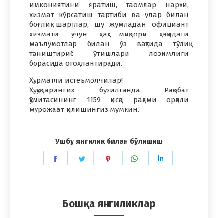
имкониятини яратиш, таомлар нархи,
хизмат кўрсатиш тартиби ва улар билан
боғлиқ шартлар, шу жумладан официант
хизмати учун ҳақ миқдори ҳақидаги
маълумотлар билан ўз вақтида тўлиқ
таништириб ўтишлари лозимлиги
борасида огоҳлантиради.
Ҳурматли истеъмолчилар!
Ҳуқуқларингиз бузилганда Рақобат
қўмитасининг 1159 қисқа рақами орқали
мурожаат қилишингиз мумкин.
Ушбу янгилик билан бўлишиш
Share
Share
Share
Share
Share
on
on
on
on
on
Facebook
Twitter
Pinterest
WhatsApp
LinkedIn
Бошқа янгиликлар