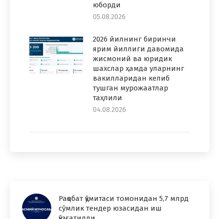
юборди
05.08.2026
2026 йилнинг биринчи
ярим йиллиги давомида
жисмоний ва юридик
шахслар ҳамда уларнинг
вакилларидан келиб
тушган мурожаатлар
таҳлили
04.08.2026
Рақобат қўмитаси томонидан 5,7 млрд
сўмлик тендер юзасидан иш
қўзғатилди