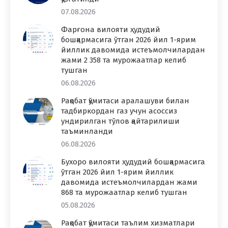
07.08.2026
Фарғона вилояти ҳудудий
бошқармасига ўтган 2026 йил 1-ярим
йиллик давомида истеъмолчилардан
жами 2 358 та мурожаатлар келиб
тушган
06.08.2026
Рақобат қўмитаси аралашуви билан
тадбиркордан газ учун асоссиз
ундирилган тўлов қайтарилиши
таъминланди
06.08.2026
Бухоро вилояти ҳудудий бошқармасига
ўтган 2026 йил 1-ярим йиллик
давомида истеъмолчилардан жами
868 та мурожаатлар келиб тушган
05.08.2026
Рақобат қўмитаси таълим хизматлари