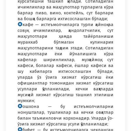
кўрсатишни ташкил қилади. Сотиладиган
ичимликлар ва маҳсулотлар турларига кўра
барлар пиво, вино, коктейль, сут барлари
ва бошқа барларга ихтисослашган бўлади;
кафе — истеъмолчиларга турли қайноқ ва
совуқ ичимликлар, қандолатчилик, сут
маҳсулотлари ҳамда тайёрланиши
мураккаб бўлмаган кулинария
маҳсулотларини тақдим этади. Сотиладиган
маҳсулотлари ёки йўналишига кўра
кафелар: ширинликлар, музқаймоқ, сут
кафеси, болалар кафеси, ёшлар кафеси ва
шу кабиларга ихтисослашган бўлади,
уларда ўз ўзига хизмат кўрсатиш ёки
официантлар томонидан хизмат кўрсатиш
усуллари қўлланилади, кечки вақтларда
мусиқий хизмат кўрсатиш ташкил этилиши
мумкин;
ошхона — бу истеъмолчиларни
нонушталар, тушликлар ва кечки овқатлар
билан таъминловчи корхонадир. Уларда ўз-
ўзига хизмат кўрсатиш усули қўлланилади;
буфет — бу истеъмолчиларга чекланган