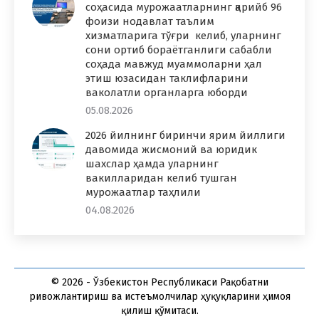
соҳасида мурожаатларнинг қарийб 96
фоизи нодавлат таълим
хизматларига тўғри келиб, уларнинг
сони ортиб бораётганлиги сабабли
соҳада мавжуд муаммоларни ҳал
этиш юзасидан таклифларини
ваколатли органларга юборди
05.08.2026
2026 йилнинг биринчи ярим йиллиги
давомида жисмоний ва юридик
шахслар ҳамда уларнинг
вакилларидан келиб тушган
мурожаатлар таҳлили
04.08.2026
© 2026 - Ўзбекистон Республикаси Рақобатни
ривожлантириш ва истеъмолчилар ҳуқуқларини ҳимоя
қилиш қўмитаси.