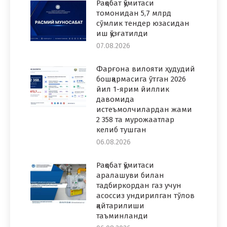
Рақобат қўмитаси
томонидан 5,7 млрд
сўмлик тендер юзасидан
иш қўзғатилди
07.08.2026
Фарғона вилояти ҳудудий
бошқармасига ўтган 2026
йил 1-ярим йиллик
давомида
истеъмолчилардан жами
2 358 та мурожаатлар
келиб тушган
06.08.2026
Рақобат қўмитаси
аралашуви билан
тадбиркордан газ учун
асоссиз ундирилган тўлов
қайтарилиши
таъминланди