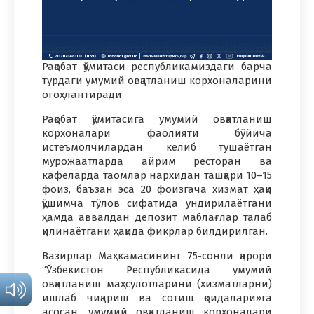
Рақобат қўмитаси республикамиздаги барча
турдаги умумий овқатланиш корхоналарини
огоҳлантиради
Рақобат қўмитасига умумий овқатланиш
корхоналари фаолияти бўйича
истеъмолчилардан келиб тушаётган
мурожаатларда айрим ресторан ва
кафеларда таомлар нархидан ташқари 10–15
фоиз, баъзан эса 20 фоизгача хизмат ҳақи
қўшимча тўлов сифатида ундирилаётгани
ҳамда аввалдан депозит маблағлар талаб
қилинаётгани ҳақида фикрлар билдирилган.
Вазирлар Маҳкамасининг 75-сонли қарори
“Ўзбекистон Республикасида умумий
овқатланиш маҳсулотларини (хизматларни)
ишлаб чиқариш ва сотиш қоидалари»га
асосан, умумий овқатланиш корхоналари