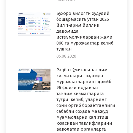
Бухоро вилояти ҳудудий
бошқармасига ўтган 2026
йил 1-ярим йиллик
давомида
истеъмолчилардан жами
868 та мурожаатлар келиб
тушган
05.08.2026
Рақобат қўмитаси таълим
хизматлари соҳасида
мурожаатларнинг қарийб
96 фоизи нодавлат
таълим хизматларига
тўғри келиб, уларнинг
сони ортиб бораётганлиги
сабабли соҳада мавжуд
муаммоларни ҳал этиш
юзасидан таклифларини
ваколатли органларга