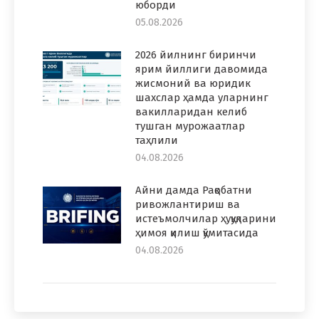
юборди
05.08.2026
2026 йилнинг биринчи
ярим йиллиги давомида
жисмоний ва юридик
шахслар ҳамда уларнинг
вакилларидан келиб
тушган мурожаатлар
таҳлили
04.08.2026
Айни дамда Рақобатни
ривожлантириш ва
истеъмолчилар ҳуқуқларини
ҳимоя қилиш қўмитасида
04.08.2026