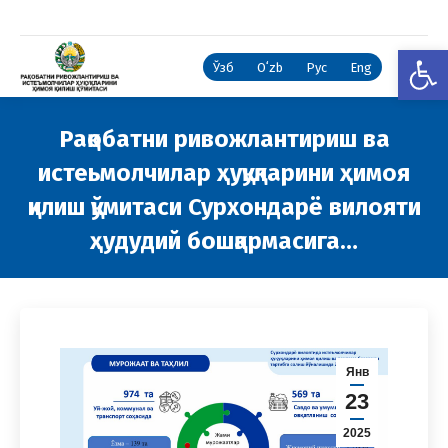
Open
Ўзб
Oʻzb
Рус
Eng
Рақобатни ривожлантириш ва
истеьмолчилар ҳуқуқларини ҳимоя
қилиш қўмитаси Сурхондарё вилояти
ҳудудий бошқармасига…
You are here:
Янв
23
2025