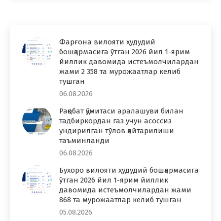
Фарғона вилояти ҳудудий
бошқармасига ўтган 2026 йил 1-ярим
йиллик давомида истеъмолчилардан
жами 2 358 та мурожаатлар келиб
тушган
06.08.2026
Рақобат қўмитаси аралашуви билан
тадбиркордан газ учун асоссиз
ундирилган тўлов қайтарилиши
таъминланди
06.08.2026
Бухоро вилояти ҳудудий бошқармасига
ўтган 2026 йил 1-ярим йиллик
давомида истеъмолчилардан жами
868 та мурожаатлар келиб тушган
05.08.2026