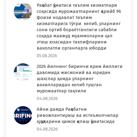
Рақобат қўмитаси таълим хизматлари
соҳасида мурожаатларнинг қарийб 96
фоизи нодавлат таълим
хизматларига тўғри келиб, уларнинг
сони ортиб бораётганлиги сабабли
соҳада мавжуд муаммоларни ҳал
этиш юзасидан таклифларини
ваколатли органларга юборди
05.08.2026
2026 йилнинг биринчи ярим йиллиги
давомида жисмоний ва юридик
шахслар ҳамда уларнинг
вакилларидан келиб тушган
мурожаатлар таҳлили
04.08.2026
Айни дамда Рақобатни
ривожлантириш ва истеъмолчилар
ҳуқуқларини ҳимоя қилиш қўмитасида
04.08.2026