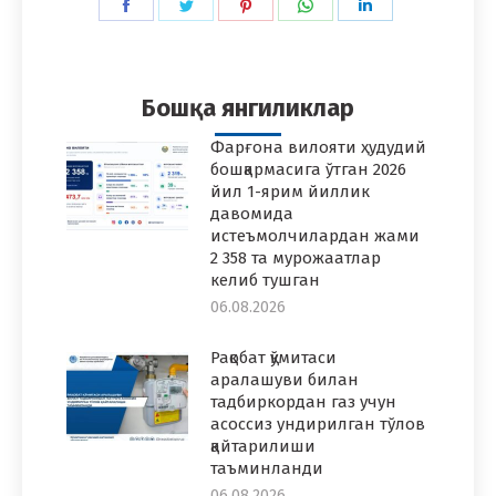
Share
Share
Share
Share
Share
on
on
on
on
on
Facebook
Twitter
Pinterest
WhatsApp
LinkedIn
Бошқа янгиликлар
Фарғона вилояти ҳудудий
бошқармасига ўтган 2026
йил 1-ярим йиллик
давомида
истеъмолчилардан жами
2 358 та мурожаатлар
келиб тушган
06.08.2026
Рақобат қўмитаси
аралашуви билан
тадбиркордан газ учун
асоссиз ундирилган тўлов
қайтарилиши
таъминланди
06.08.2026