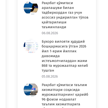
Рақобат қўмитаси
аралашуви билан
тадбиркордан газ учун
асоссиз ундирилган тўлов
қайтарилиши
таъминланди
06.08.2026
Бухоро вилояти ҳудудий
бошқармасига ўтган 2026
йил 1-ярим йиллик
давомида
истеъмолчилардан жами
868 та мурожаатлар келиб
тушган
05.08.2026
Рақобат қўмитаси таълим
хизматлари соҳасида
мурожаатларнинг қарийб
96 фоизи нодавлат
таълим хизматларига