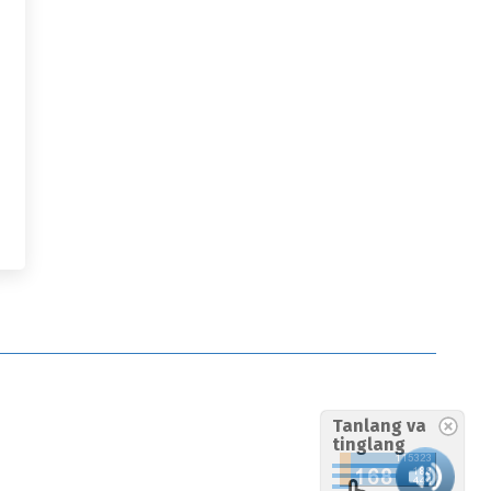
Tanlang va
tinglang