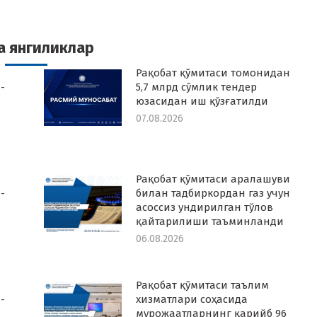
n
on
on
on
k
witter
Pinterest
WhatsApp
LinkedIn
а янгиликлар
Рақобат қўмитаси томонидан
-
5,7 млрд сўмлик тендер
юзасидан иш қўзғатилди
07.08.2026
Рақобат қўмитаси аралашуви
-
билан тадбиркордан газ учун
асоссиз ундирилган тўлов
қайтарилиши таъминланди
06.08.2026
Рақобат қўмитаси таълим
-
хизматлари соҳасида
мурожаатларнинг қарийб 96