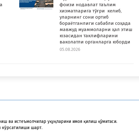
а
фоизи нодавлат таълим
хизматларига тўғри келиб,
уларнинг сони ортиб
бораётганлиги сабабли соҳада
мавжуд муаммоларни ҳал этиш
юзасидан таклифларини
ваколатли органларга юборди
05.08.2026
иш ва истеъмолчилар ҳуқуқларини ҳимоя қилиш қўмитаси.
и кўрсатилиши шарт.