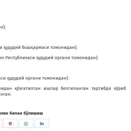
н);
яти ҳудудий бошқармаси томонидан);
тон Республикаси ҳудудий органи томонидан);
аси ҳудудий органи томонидан).
идан қўзғатилган ишлар белгиланган тартибда кўриб
нган.
илик билан бўлишиш
hare
Share
Share
Share