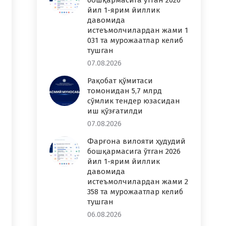
бошқармасига ўтган 2026
йил 1-ярим йиллик
давомида
истеъмолчилардан жами 1
031 та мурожаатлар келиб
тушган
07.08.2026
Рақобат қўмитаси
томонидан 5,7 млрд
сўмлик тендер юзасидан
иш қўзғатилди
07.08.2026
Фарғона вилояти ҳудудий
бошқармасига ўтган 2026
йил 1-ярим йиллик
давомида
истеъмолчилардан жами 2
358 та мурожаатлар келиб
тушган
06.08.2026