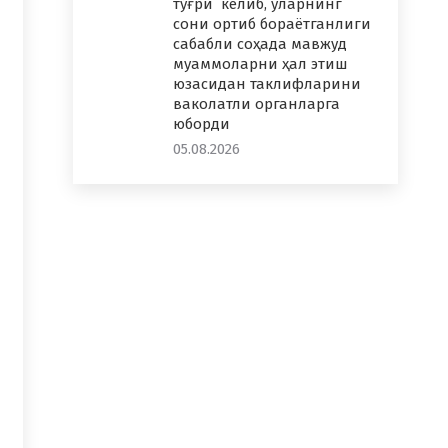
тўғри келиб, уларнинг
сони ортиб бораётганлиги
сабабли соҳада мавжуд
муаммоларни ҳал этиш
юзасидан таклифларини
ваколатли органларга
юборди
05.08.2026