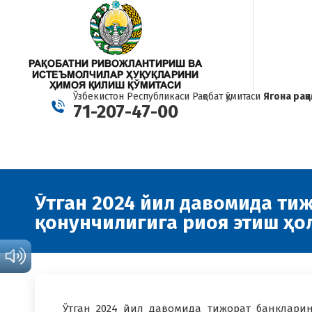
Ўзбекистон Республикаси Рақобат қўмитаси
Ягона рақ
71-207-47-00
Ўтган 2024 йил давомида ти
қонунчилигига риоя этиш ҳо
Ўтган 2024 йил давомида тижорат банклари