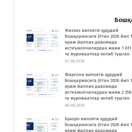
on
o
Faceboo
T
Бошқ
Жиззах вилояти ҳудудий
бошқармасига ўтган 2026 йил 1
ярим йиллик давомида
истеъмолчилардан жами 1 031
та мурожаатлар келиб тушган
07.08.2026
Фарғона вилояти ҳудудий
бошқармасига ўтган 2026 йил 1
ярим йиллик давомида
истеъмолчилардан жами 2 358
та мурожаатлар келиб тушган
06.08.2026
Бухоро вилояти ҳудудий
бошқармасига ўтган 2026 йил 1
ярим йиллик давомида