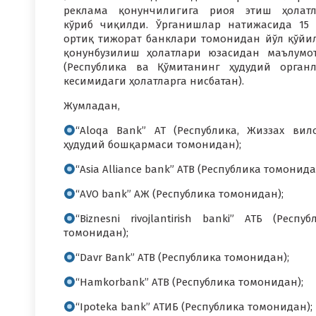
реклама қонунчилигига риоя этиш ҳолат
кўриб чиқилди. Ўрганишлар натижасида 15
ортиқ тижорат банклари томонидан йўл қўйи
қонунбузилиш ҳолатлари юзасидан маълумо
(Республика ва Қўмитанинг ҳудудий орган
кесимидаги ҳолатларга нисбатан).
Жумладан,
“Aloqa Bank” АТ (Республика, Жиззах вил
ҳудудий бошқармаси томонидан);
“Asia Alliance bank” ATB (Республика томонида
“AVO bank” АЖ (Республика томонидан);
“Biznesni rivojlantirish banki” АТБ (Респуб
томонидан);
“Davr Bank” ATB (Республика томонидан);
“Hamkorbank” ATB (Республика томонидан);
“Ipoteka bank” АТИБ (Республика томонидан);