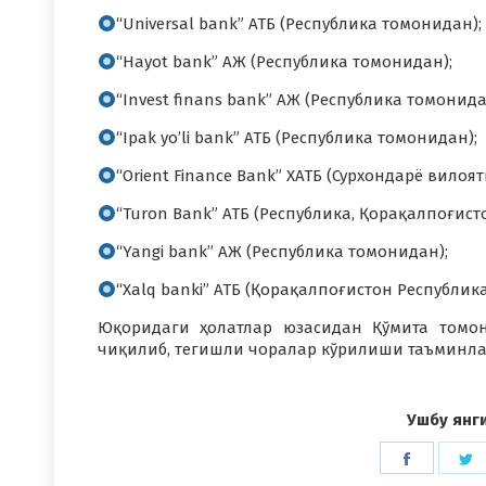
“Universal bank” АТБ (Республика томонидан);
“Hayot bank” АЖ (Республика томонидан);
“Invest finans bank” АЖ (Республика томонида
“Ipak yo’li bank” АТБ (Республика томонидан);
“Orient Finance Bank” ХАТБ (Сурхондарё вило
“Turon Bank” АТБ (Республика, Қорақалпоғис
“Yangi bank” АЖ (Республика томонидан);
“Xalq banki” АТБ (Қорақалпоғистон Республик
Юқоридаги ҳолатлар юзасидан Қўмита томон
чиқилиб, тегишли чоралар кўрилиши таъминла
Ушбу янг
Share
S