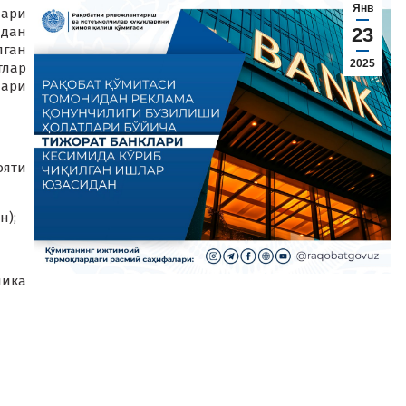
Янв
лари
 дан
23
лган
2025
тлар
лари
ояти
н);
лика