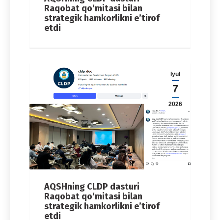
Raqobat qo‘mitasi bilan
strategik hamkorlikni e’tirof
etdi
Iyul
7
2026
AQSHning CLDP dasturi
Raqobat qo‘mitasi bilan
strategik hamkorlikni e’tirof
etdi