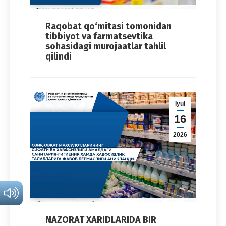
Raqobat qo‘mitasi tomonidan
tibbiyot va farmatsevtika
sohasidagi murojaatlar tahlil
qilindi
Iyul
16
2026
NAZORAT XARIDLARIDA BIR