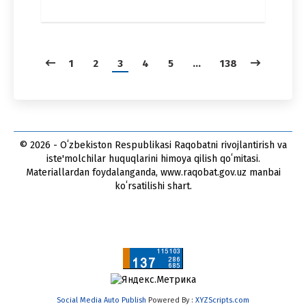
1
2
3
4
5
…
138
© 2026 - Oʻzbekiston Respublikasi Raqobatni rivojlantirish va
iste'molchilar huquqlarini himoya qilish qoʻmitasi.
Materiallardan foydalanganda, www.raqobat.gov.uz manbai
koʻrsatilishi shart.
Social Media Auto Publish
Powered By :
XYZScripts.com