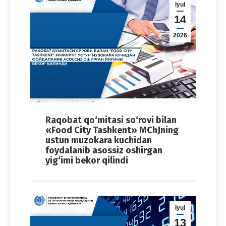
Iyul
14
2026
Raqobat qo‘mitasi so‘rovi bilan
«Food City Tashkent» MChJning
ustun muzokara kuchidan
foydalanib asossiz oshirgan
yig‘imi bekor qilindi
Iyul
13