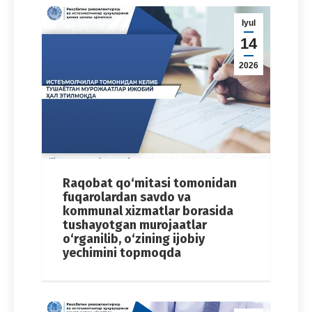
Iyul
14
2026
Raqobat qo‘mitasi tomonidan
fuqarolardan savdo va
kommunal xizmatlar borasida
tushayotgan murojaatlar
o‘rganilib, o‘zining ijobiy
yechimini topmoqda