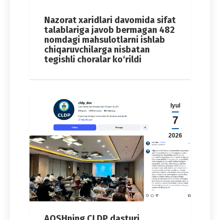
Nazorat xaridlari davomida sifat
talablariga javob bermagan 482
nomdagi mahsulotlarni ishlab
chiqaruvchilarga nisbatan
tegishli choralar ko‘rildi
Iyul
7
2026
AQSHning CLDP dasturi