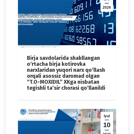
2026
Birja savdolarida shakllangan
o‘rtacha birja kotirovka
narxlaridan yuqori narx qo‘llash
orqali asossiz daromad olgan
“T.O-MOXIDIL” XKga nisbatan
tegishli ta’sir chorasi qo‘llanildi
Iyul
10