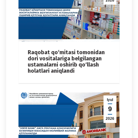
2026
Raqobat qo‘mitasi tomonidan
dori vositalariga belgilangan
ustamalarni oshirib qo‘llash
holatlari aniqlandi
Iyul
9
2026