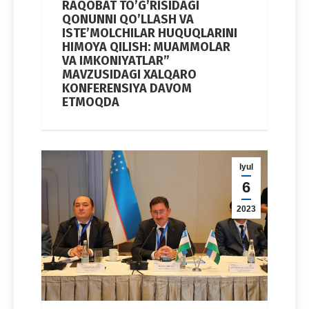
RAQOBAT TO’G’RISIDAGI
QONUNNI QO’LLASH VA
ISTEʼMOLCHILAR HUQUQLARINI
HIMOYA QILISH: MUAMMOLAR
VA IMKONIYATLAR”
MAVZUSIDAGI XALQARO
KONFERENSIYA DAVOM
ETMOQDA
Iyul
6
2023