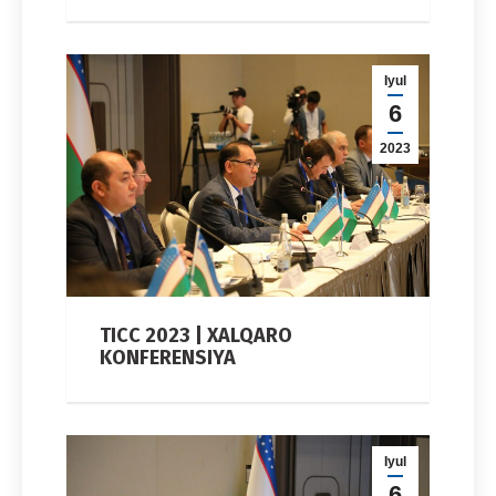
Iyul
6
2023
TICC 2023 | XALQARO
KONFERENSIYA
Iyul
6