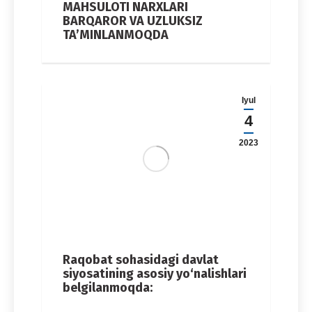
MAHSULOTI NARXLARI
BARQAROR VA UZLUKSIZ
TA’MINLANMOQDA
Iyul
4
2023
Raqobat sohasidagi davlat
siyosatining asosiy yo‘nalishlari
belgilanmoqda: