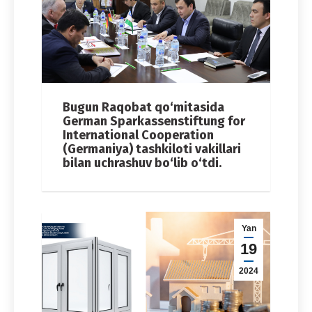
Bugun Raqobat qo‘mitasida
German Sparkassenstiftung for
International Cooperation
(Germaniya) tashkiloti vakillari
bilan uchrashuv bo‘lib o‘tdi.
Yan
19
2024