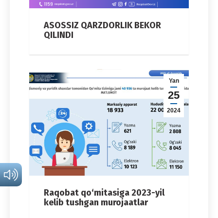
ASOSSIZ QARZDORLIK BEKOR
QILINDI
Yan
25
2024
Raqobat qo‘mitasiga 2023-yil
kelib tushgan murojaatlar