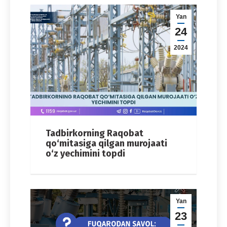
Yan
24
2024
Tadbirkorning Raqobat
qo‘mitasiga qilgan murojaati
o‘z yechimini topdi
Yan
23