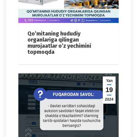
Qo’mitaning hududiy
organlariga qilingan
murojaatlar o’z yechimini
topmoqda
Yan
19
2024