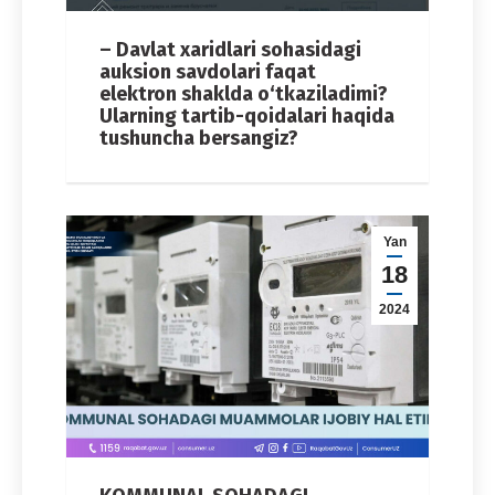
– Davlat xaridlari sohasidagi
auksion savdolari faqat
elektron shaklda o‘tkaziladimi?
Ularning tartib-qoidalari haqida
tushuncha bersangiz?
Yan
18
2024