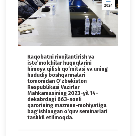
2024
Raqobatni rivojlantirish va
iste’molchilar huquqlarini
himoya qilish qo‘mitasi va uning
hududiy boshqarmalari
tomonidan O‘zbekiston
Respublikasi Vazirlar
Mahkamasining 2023-yil 14-
dekabrdagi 663-sonli
qarorining mazmun-mohiyatiga
bag‘ishlangan o‘quv seminarlari
tashkil etilmoqda.