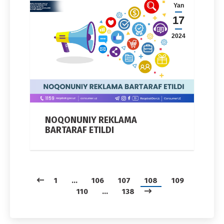
Yan
17
2024
NOQONUNIY REKLAMA
BARTARAF ETILDI
1
…
106
107
108
109
110
…
138