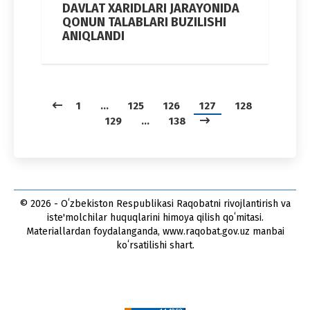
DAVLAT XARIDLARI JARAYONIDA
QONUN TALABLARI BUZILISHI
ANIQLANDI
1
…
125
126
127
128
129
…
138
© 2026 - Oʻzbekiston Respublikasi Raqobatni rivojlantirish va
iste'molchilar huquqlarini himoya qilish qoʻmitasi.
Materiallardan foydalanganda, www.raqobat.gov.uz manbai
koʻrsatilishi shart.