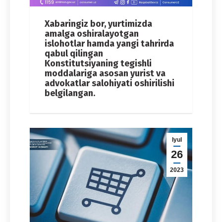
Xabaringiz bor, yurtimizda
amalga oshiralayotgan
islohotlar hamda yangi tahrirda
qabul qilingan
Konstitutsiyaning tegishli
moddalariga asosan yurist va
advokatlar salohiyati oshirilishi
belgilangan.
Iyul
26
2023