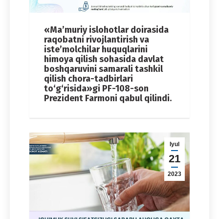
«Ma’muriy islohotlar doirasida
raqobatni rivojlantirish va
iste’molchilar huquqlarini
himoya qilish sohasida davlat
boshqaruvini samarali tashkil
qilish chora-tadbirlari
to‘g‘risida»gi PF-108-son
Prezident Farmoni qabul qilindi.
Iyul
21
2023