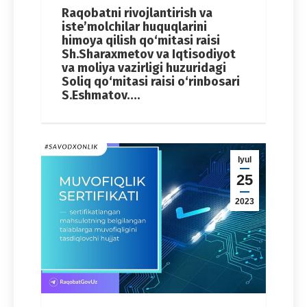
Raqobatni rivojlantirish va
iste’molchilar huquqlarini
himoya qilish qo‘mitasi raisi
Sh.Sharaxmetov va Iqtisodiyot
va moliya vazirligi huzuridagi
Soliq qo‘mitasi raisi o‘rinbosari
S.Eshmatov….
Iyul
25
2023