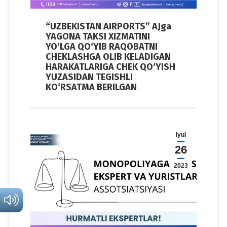
“UZBEKISTAN AIRPORTS” AJga
YAGONA TAKSI XIZMATINI
YO‘LGA QO‘YIB RAQOBATNI
CHEKLASHGA OLIB KELADIGAN
HARAKATLARIGA CHEK QO‘YISH
YUZASIDAN TEGISHLI
KO‘RSATMA BERILGAN
Iyul
26
2023