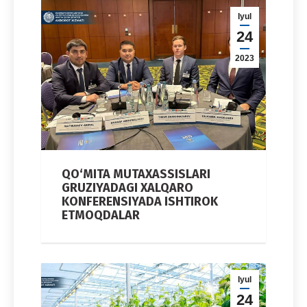
Iyul
24
2023
QO‘MITA MUTAXASSISLARI
GRUZIYADAGI XALQARO
KONFERENSIYADA ISHTIROK
ETMOQDALAR
Iyul
24