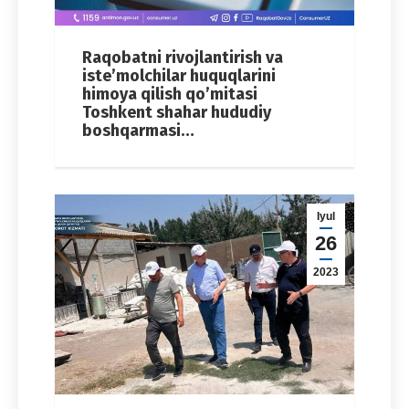
Raqobatni rivojlantirish va
iste’molchilar huquqlarini
himoya qilish qo’mitasi
Toshkent shahar hududiy
boshqarmasi…
Iyul
26
2023