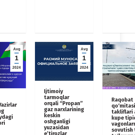
Avg
Avg
1
1
2024
2024
Ijtimoiy
tarmoqlar
Raqobat
orqali “Propan”
azirlar
qo‘mitas
gaz narxlarining
ng
takliflari
keskin
ydagi
kupe tipi
oshganligi
ori
vagonlar
yuzasidan
sovutish 
e’tirozlar