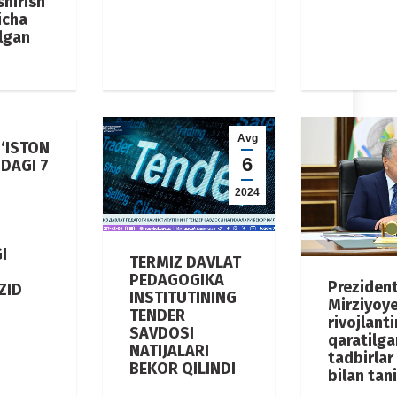
shirish
icha
ilgan
Avg
‘ISTON
6
DAGI 7
2024
I
I
TERMIZ DAVLAT
PEDAGOGIKA
Preziden
ZID
INSTITUTINING
Mirziyoy
TENDER
rivojlant
SAVDOSI
qaratilga
NATIJALARI
tadbirlar
BEKOR QILINDI
bilan tani