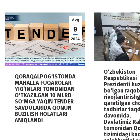
Avg
9
2024
O‘zbekiston
QORAQALPOG‘ISTONDA
Respublikasi
MAHALLA FUQAROLAR
Prezidenti hu
YIG‘INLARI TOMONIDAN
bo‘lgan raqob
O‘TKAZILGAN 10 MLRD
rivojlantirish
SO‘MGA YAQIN TENDER
qaratilgan ch
SAVDOLARIDA QONUN
tadbirlar taq
BUZILISH HOLATLARI
davomida,
ANIQLANDI
Davlatimiz Ra
tomonidan Qo
tizimidagi kad