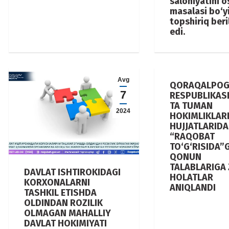
salohiyatini o
masalasi bo‘y
topshiriq ber
edi.
Avg
QORAQALPOG
7
RESPUBLIKASI
TA TUMAN
2024
HOKIMLIKLAR
HUJJATLARIDA
“RAQOBAT
TO‘G‘RISIDA”G
QONUN
TALABLARIGA 
DAVLAT ISHTIROKIDAGI
HOLATLAR
KORXONALARNI
ANIQLANDI
TASHKIL ETISHDA
OLDINDAN ROZILIK
OLMAGAN MAHALLIY
DAVLAT HOKIMIYATI