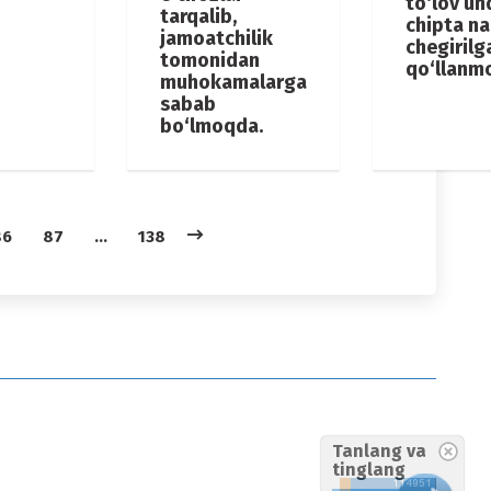
to‘lov un
tarqalib,
chipta na
jamoatchilik
chegirilg
tomonidan
qo‘llanm
muhokamalarga
sabab
bo‘lmoqda.
86
87
…
138
Tanlang va
tinglang