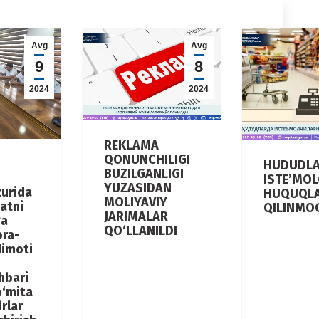
Avg
Avg
9
8
2024
2024
REKLAMA
QONUNCHILIGI
HUDUDL
BUZILGANLIGI
ISTE’MO
YUZASIDAN
zurida
HUQUQLA
MOLIYAVIY
atni
QILINMO
JARIMALAR
ga
QO‘LLANILDI
ora-
dimoti
hbari
‘mita
rlar