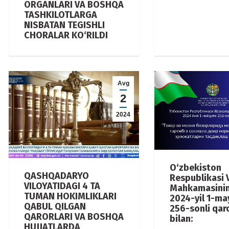
ORGANLARI VA BOSHQA
TASHKILOTLARGA
NISBATAN TEGISHLI
CHORALAR KO‘RILDI
Avg
2
2024
O‘zbekiston
QASHQADARYO
Respublikasi V
VILOYATIDAGI 4 TA
Mahkamasini
TUMAN HOKIMLIKLARI
2024-yil 1-ma
QABUL QILGAN
256-sonli qar
QARORLARI VA BOSHQA
bilan:
HUJJATLARDA