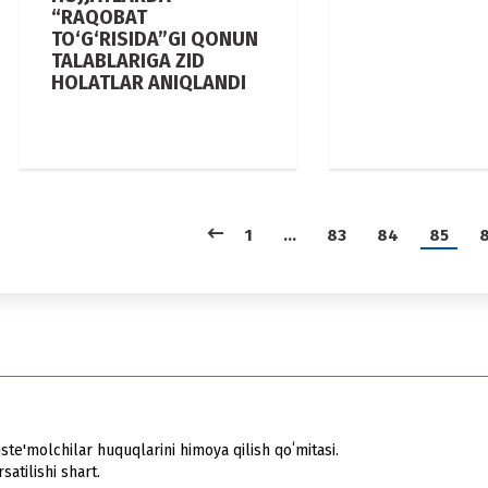
“RAQOBAT
TO‘G‘RISIDA”GI QONUN
TALABLARIGA ZID
HOLATLAR ANIQLANDI
1
…
83
84
85
ste'molchilar huquqlarini himoya qilish qoʻmitasi.
atilishi shart.