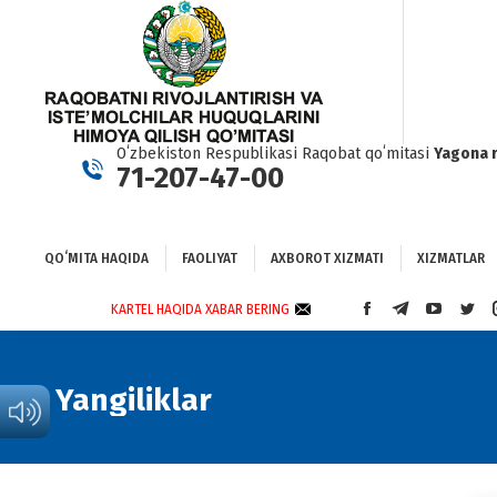
QOʻMITA HAQIDA
FAOLIYAT
AXBOROT XIZMATI
XIZMATLAR
BO
Oʻzbekiston Respublikasi Raqobat qoʻmitasi
Yagona 
71-207-47-00
QOʻMITA HAQIDA
FAOLIYAT
AXBOROT XIZMATI
XIZMATLAR
KARTEL HAQIDA XABAR BERING
FACEBOOK
TELEGRAM
YOUTUBE
TWI
PAGE
PAGE
PAGE
PAG
OPENS
OPENS
OPENS
OPE
IN
IN
IN
IN
Yangiliklar
NEW
NEW
NEW
NEW
WINDOW
WINDOW
WINDOW
WIN