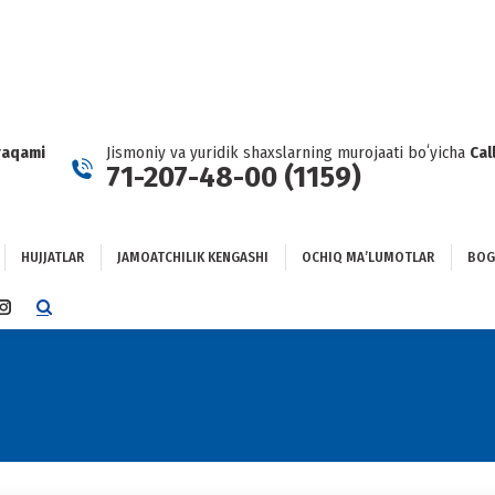
HUJJATLAR
JAMOATCHILIK KENGASHI
OCHIQ MAʼLUMOTLAR
GʻLANISH
raqami
Jismoniy va yuridik shaxslarning murojaati boʻyicha
Cal
71-207-48-00 (1159)
HUJJATLAR
JAMOATCHILIK KENGASHI
OCHIQ MAʼLUMOTLAR
BOG
TTER
INSTAGRAM
E
PAGE
NS
OPENS
IN
NEW
DOW
WINDOW