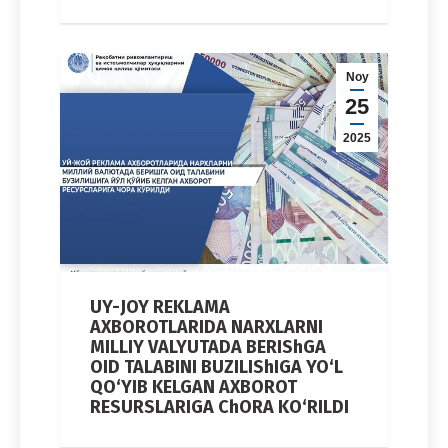
Noy
25
2025
UY-JOY REKLAMA
AXBOROTLARIDA NARXLARNI
MILLIY VALYUTADA BERIShGA
OID TALABINI BUZILIShIGA YO‘L
QO‘YIB KELGAN AXBOROT
RESURSLARIGA ChORA KO‘RILDI