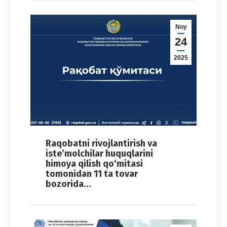
Noy
24
2025
Raqobatni rivojlantirish va
iste’molchilar huquqlarini
himoya qilish qo‘mitasi
tomonidan 11 ta tovar
bozorida…