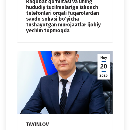
Raqobat qo‘mitasi va uning
hududiy tuzilmalariga ishonch
telefonlari orqali fuqarolardan
savdo sohasi bo‘yicha
tushayotgan murojaatlar ijobiy
yechim topmoqda
Noy
20
2025
TAYINLOV