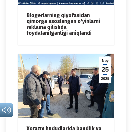
Blogerlarning qiyofasidan
qimorga asoslangan o‘yinlarni
reklama qilishda
foydalanilganligi aniqlandi
Noy
25
2025
Xorazm hududlarida bandlik va