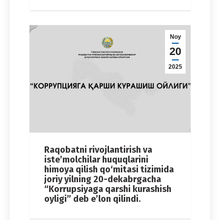
Noy
20
2025
Raqobatni rivojlantirish va
iste’molchilar huquqlarini
himoya qilish qo‘mitasi tizimida
joriy yilning 20-dekabrgacha
“Korrupsiyaga qarshi kurashish
oyligi” deb e’lon qilindi.