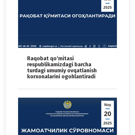
2025
Raqobat qo‘mitasi
respublikamizdagi barcha
turdagi umumiy ovqatlanish
korxonalarini ogohlantiradi
Noy
20
2025