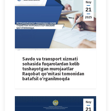
Noy
21
2025
Savdo va transport xizmati
sohasida fuqarolardan kelib
tushayotgan murojaatlar
Raqobat qo‘mitasi tomonidan
batafsil o‘rganilmoqda
Noy
21