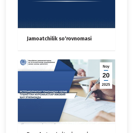
Jamoatchilik so‘rovnomasi
Noy
20
2025