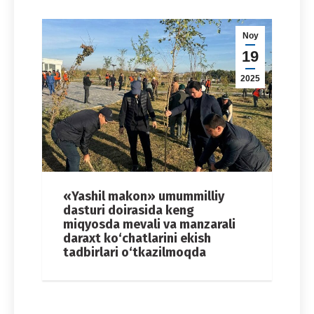
Noy
19
2025
«Yashil makon» umummilliy
dasturi doirasida keng
miqyosda mevali va manzarali
daraxt ko‘chatlarini ekish
tadbirlari o‘tkazilmoqda