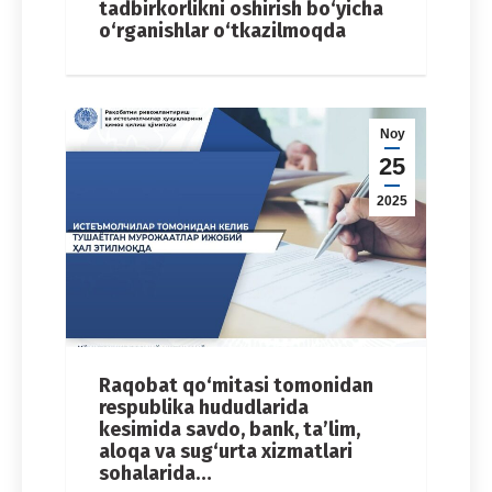
tadbirkorlikni oshirish bo‘yicha
o‘rganishlar o‘tkazilmoqda
Noy
25
2025
Raqobat qo‘mitasi tomonidan
respublika hududlarida
kesimida savdo, bank, ta’lim,
aloqa va sug‘urta xizmatlari
sohalarida…