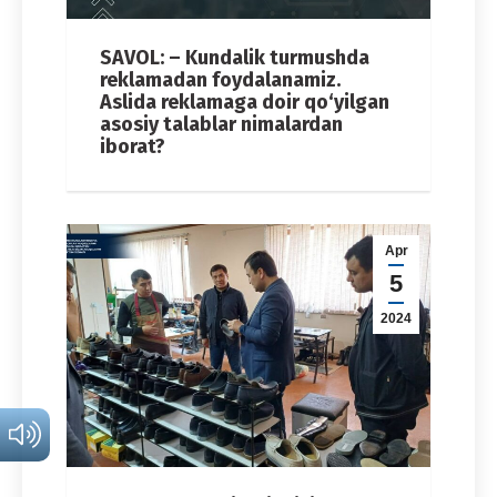
SAVOL: – Kundalik turmushda
reklamadan foydalanamiz.
Aslida reklamaga doir qo‘yilgan
asosiy talablar nimalardan
iborat?
Apr
5
2024