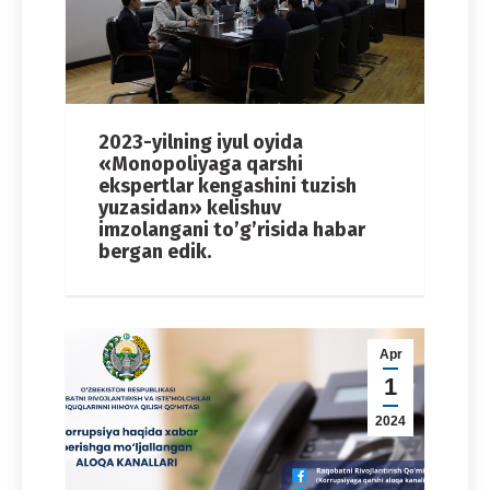
2023-yilning iyul oyida
«Monopoliyaga qarshi
ekspertlar kengashini tuzish
yuzasidan» kelishuv
imzolangani to’g’risida habar
bergan edik.
Apr
1
2024