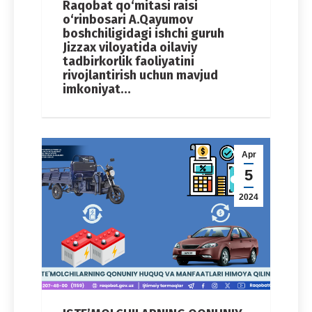
Raqobat qo‘mitasi raisi
o‘rinbosari A.Qayumov
boshchiligidagi ishchi guruh
Jizzax viloyatida oilaviy
tadbirkorlik faoliyatini
rivojlantirish uchun mavjud
imkoniyat…
Apr
5
2024