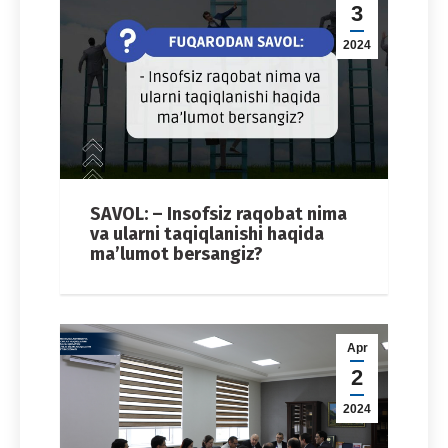
3
2024
SAVOL: – Insofsiz raqobat nima
va ularni taqiqlanishi haqida
ma’lumot bersangiz?
Apr
2
2024