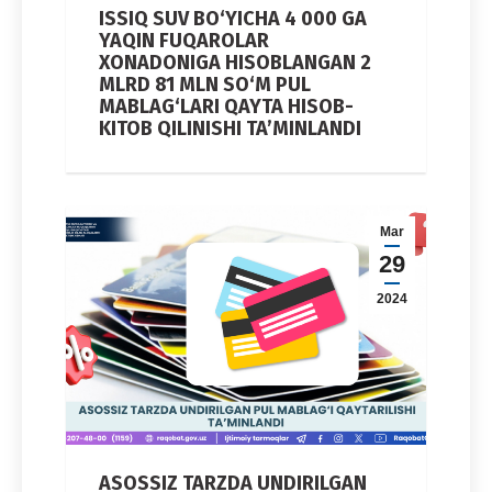
ISSIQ SUV BO‘YICHA 4 000 GA
YAQIN FUQAROLAR
XONADONIGA HISOBLANGAN 2
MLRD 81 MLN SO‘M PUL
MABLAG‘LARI QAYTA HISOB-
KITOB QILINISHI TA’MINLANDI
Mar
29
2024
ASOSSIZ TARZDA UNDIRILGAN