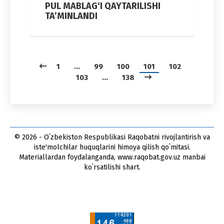
PUL MABLAG‘I QAYTARILISHI
TA’MINLANDI
1
…
99
100
101
102
103
…
138
© 2026 - Oʻzbekiston Respublikasi Raqobatni rivojlantirish va
iste'molchilar huquqlarini himoya qilish qoʻmitasi.
Materiallardan foydalanganda, www.raqobat.gov.uz manbai
koʻrsatilishi shart.