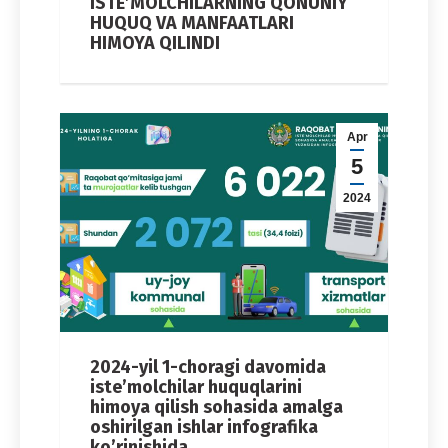
ISTE’MOLCHILARNING QONUNIY
HUQUQ VA MANFAATLARI
HIMOYA QILINDI
Apr
5
2024
2024-yil 1-choragi davomida
iste’molchilar huquqlarini
himoya qilish sohasida amalga
oshirilgan ishlar infografika
ko’rinishida