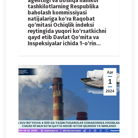
agentligi va boshqa hamkor
tashkilotlarning Respublika
baholash kommissiyasi
natijalariga ko‘ra Raqobat
qo‘mitasi Ochiqlik indeksi
reytingida yuqori ko‘rsatkichni
qayd etib Davlat Qo‘mita va
Inspeksiyalar ichida 1-o‘rin…
Apr
1
2024