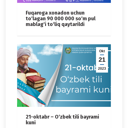
Fuqaroga xonadon uchun
to‘lagan 90 000 000 so‘m pul
mablag‘i to‘liq qaytarildi
Okt
21
2023
21-oktabr – O‘zbek tili bayrami
kuni