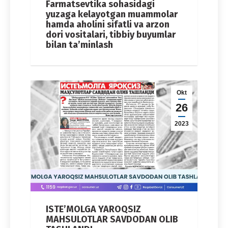
Farmatsevtika sohasidagi
yuzaga kelayotgan muammolar
hamda aholini sifatli va arzon
dori vositalari, tibbiy buyumlar
bilan ta’minlash
Okt
26
2023
ISTE’MOLGA YAROQSIZ
MAHSULOTLAR SAVDODAN OLIB