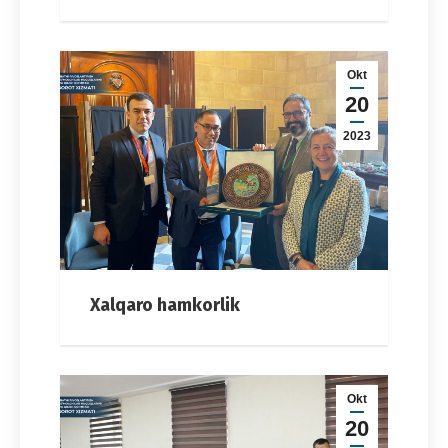
Okt
20
2023
Xalqaro hamkorlik
Okt
20