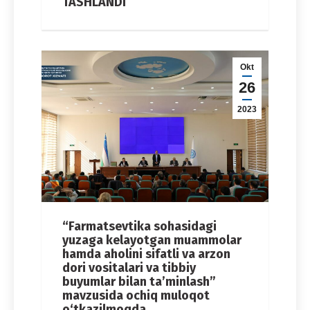
TASHLANDI
Okt
26
2023
“Farmatsevtika sohasidagi
yuzaga kelayotgan muammolar
hamda aholini sifatli va arzon
dori vositalari va tibbiy
buyumlar bilan ta’minlash”
mavzusida ochiq muloqot
o‘tkazilmoqda.