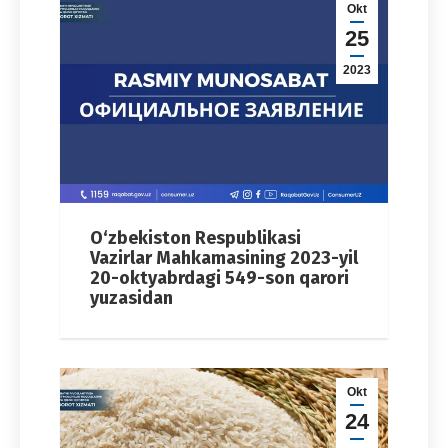
Okt
25
2023
O‘zbekiston Respublikasi
Vazirlar Mahkamasining 2023-yil
20-oktyabrdagi 549-son qarori
yuzasidan
Okt
24