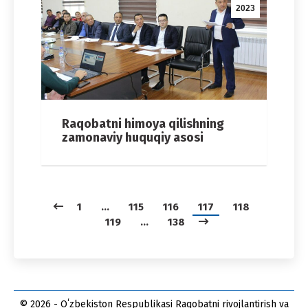
2023
Raqobatni himoya qilishning
zamonaviy huquqiy asosi
1
…
115
116
117
118
119
…
138
© 2026 - Oʻzbekiston Respublikasi Raqobatni rivojlantirish va