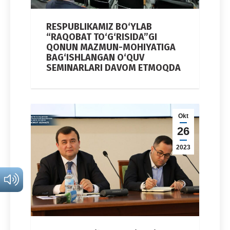
RESPUBLIKAMIZ BO‘YLAB
“RAQOBAT TO‘G‘RISIDA”GI
QONUN MAZMUN-MOHIYATIGA
BAG‘ISHLANGAN O‘QUV
SEMINARLARI DAVOM ETMOQDA
Okt
26
2023