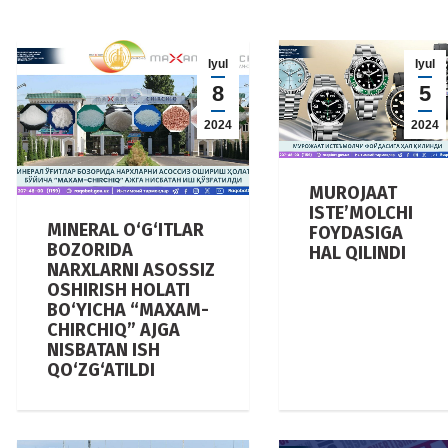
Iyul
Iyul
8
5
2024
2024
MUROJAAT
ISTE’MOLCHI
MINERAL O‘G‘ITLAR
FOYDASIGA
BOZORIDA
HAL QILINDI
NARXLARNI ASOSSIZ
OSHIRISH HOLATI
BO‘YICHA “MAXAM-
CHIRCHIQ” AJGA
NISBATAN ISH
QO‘ZG‘ATILDI