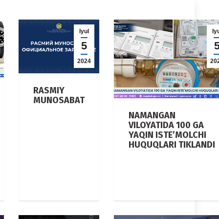
Iyul
Iy
5
2024
20
RASMIY
MUNOSABAT
NAMANGAN
VILOYATIDA 100 GA
YAQIN ISTE’MOLCHI
HUQUQLARI TIKLANDI