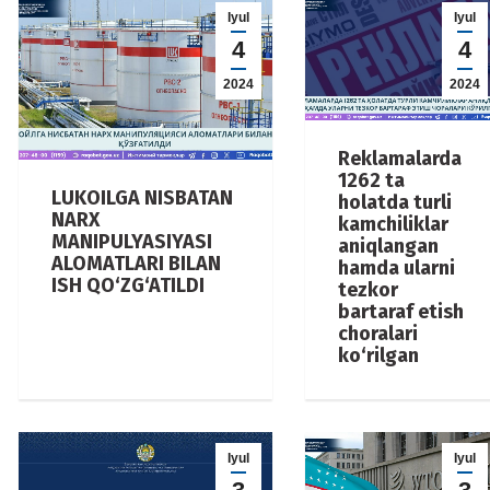
Iyul
Iyul
4
4
2024
2024
Reklamalarda
1262 ta
LUKOILGA NISBATAN
holatda turli
NARX
kamchiliklar
MANIPULYASIYASI
aniqlangan
ALOMATLARI BILAN
hamda ularni
ISH QO‘ZG‘ATILDI
tezkor
bartaraf etish
choralari
ko‘rilgan
Iyul
Iyul