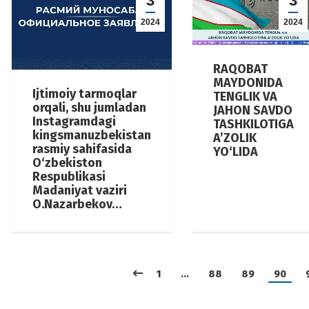
3
3
2024
2024
RAQOBAT
MAYDONIDA
Ijtimoiy tarmoqlar
TENGLIK VA
orqali, shu jumladan
JAHON SAVDO
Instagramdagi
TASHKILOTIGA
kingsmanuzbekistan
A’ZOLIK
rasmiy sahifasida
YO‘LIDA
O‘zbekiston
Respublikasi
Madaniyat vaziri
O.Nazarbekov…
1
…
88
89
90