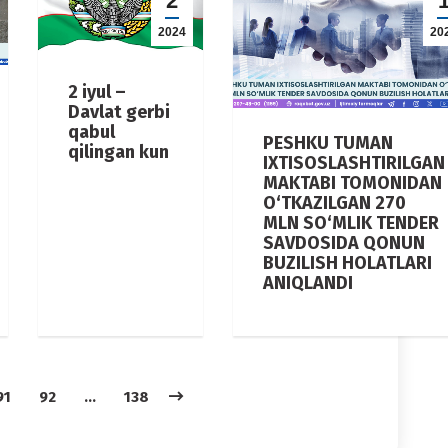
2
2024
20
2 iyul –
Davlat gerbi
qabul
PESHKU TUMAN
qilingan kun
IXTISOSLASHTIRILGAN
MAKTABI TOMONIDAN
O‘TKAZILGAN 270
MLN SO‘MLIK TENDER
SAVDOSIDA QONUN
BUZILISH HOLATLARI
ANIQLANDI
91
92
…
138