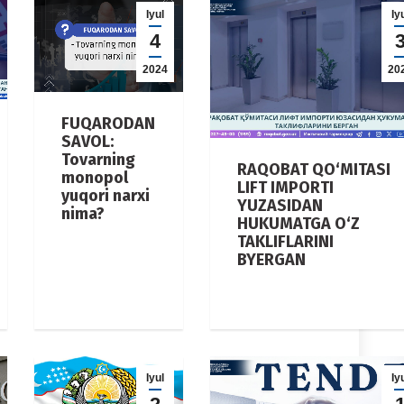
Iyul
Iy
4
2024
20
FUQARODAN
SAVOL:
Tovarning
RAQOBAT QO‘MITASI
monopol
LIFT IMPORTI
yuqori narxi
YUZASIDAN
nima?
HUKUMATGA O‘Z
TAKLIFLARINI
BYERGAN
Iyul
Iy