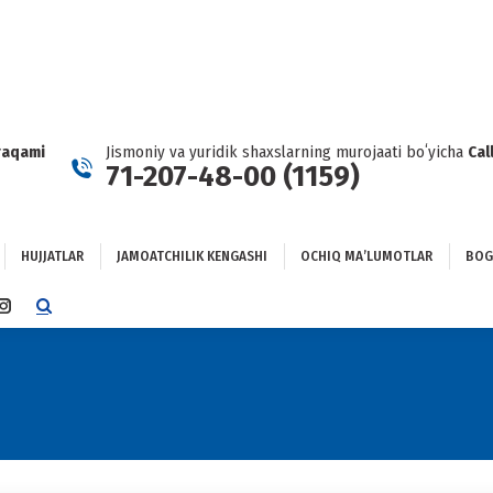
HUJJATLAR
JAMOATCHILIK KENGASHI
OCHIQ MAʼLUMOTLAR
GʻLANISH
raqami
Jismoniy va yuridik shaxslarning murojaati boʻyicha
Cal
71-207-48-00 (1159)
HUJJATLAR
JAMOATCHILIK KENGASHI
OCHIQ MAʼLUMOTLAR
BOG
TTER
INSTAGRAM
E
PAGE
NS
OPENS
IN
NEW
DOW
WINDOW