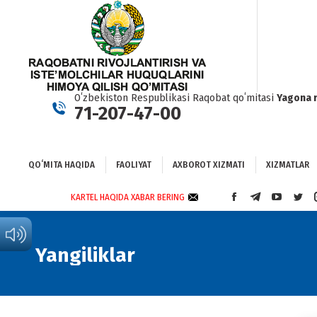
QOʻMITA HAQIDA
FAOLIYAT
AXBOROT XIZMATI
XIZMATLAR
BO
Oʻzbekiston Respublikasi Raqobat qoʻmitasi
Yagona 
71-207-47-00
QOʻMITA HAQIDA
FAOLIYAT
AXBOROT XIZMATI
XIZMATLAR
KARTEL HAQIDA XABAR BERING
FACEBOOK
TELEGRAM
YOUTUBE
TWI
PAGE
PAGE
PAGE
PAG
OPENS
OPENS
OPENS
OPE
IN
IN
IN
IN
Yangiliklar
NEW
NEW
NEW
NEW
WINDOW
WINDOW
WINDOW
WIN