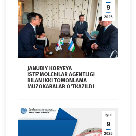
9
2025
JANUBIY KORYEYA
ISTE’MOLChILAR AGENTLIGI
BILAN IKKI TOMONLAMA
MUZOKARALAR O‘TKAZILDI
Iyul
9
2025