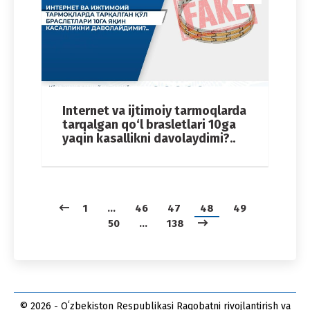
Internet va ijtimoiy tarmoqlarda
tarqalgan qo‘l brasletlari 10ga
yaqin kasallikni davolaydimi?..
1
…
46
47
48
49
50
…
138
© 2026 - Oʻzbekiston Respublikasi Raqobatni rivojlantirish va