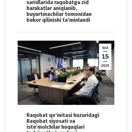
xaridlarida raqobatga zid
harakatlar aniqlanib,
buyurtmachilar tomonidan
bekor qilinishi ta’minlandi
Iyul
15
2025
Raqobat qo‘mitasi huzuridagi
Raqobat siyosati va
iste’molchilar huquqlari