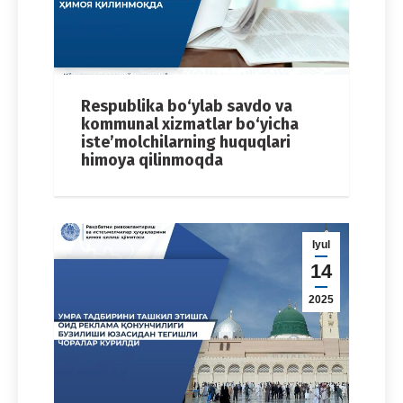
Respublika bo‘ylab savdo va
kommunal xizmatlar bo‘yicha
iste’molchilarning huquqlari
himoya qilinmoqda
Iyul
14
2025