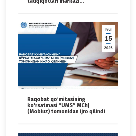
tadqiqotlari markazi…
Iyul
15
2025
Raqobat qo‘mitasining
ko‘rsatmasi “UMS” MChJ
(Mobiuz) tomonidan ijro qilindi