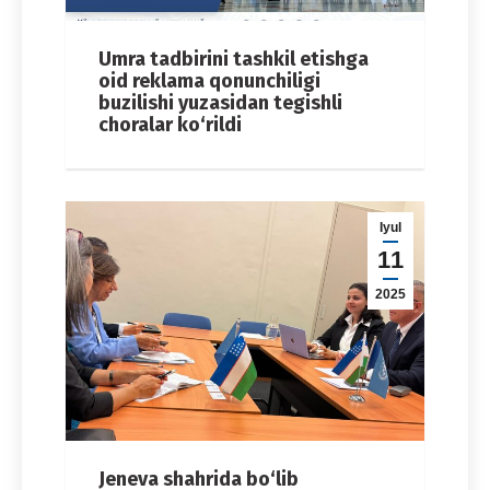
Umra tadbirini tashkil etishga
oid reklama qonunchiligi
buzilishi yuzasidan tegishli
choralar ko‘rildi
Iyul
11
2025
Jeneva shahrida bo‘lib