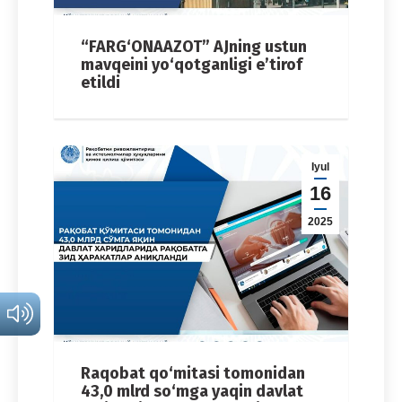
“FARG‘ONAAZOT” AJning ustun
mavqeini yo‘qotganligi e’tirof
etildi
Iyul
16
2025
Raqobat qo‘mitasi tomonidan
43,0 mlrd so‘mga yaqin davlat