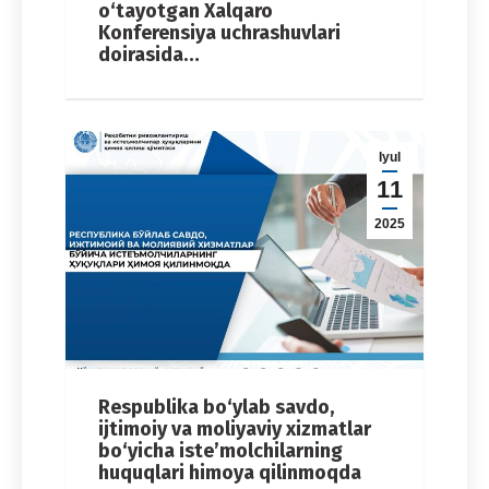
o‘tayotgan Xalqaro
Konferensiya uchrashuvlari
doirasida…
Iyul
11
2025
Respublika bo‘ylab savdo,
ijtimoiy va moliyaviy xizmatlar
bo‘yicha iste’molchilarning
huquqlari himoya qilinmoqda