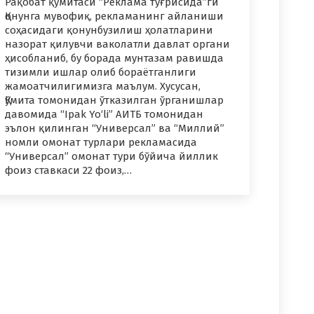
Рақобат қўмитаси “Реклама тўғрисида”ги
Қонунга мувофиқ, рекламанинг айланиши
соҳасидаги қонунбузилиш ҳолатларини
назорат қилувчи ваколатли давлат органи
ҳисобланиб, бу борада мунтазам равишда
тизимли ишлар олиб бораётганлиги
жамоатчилигимизга маълум. Хусусан,
Қўмита томонидан ўтказилган ўрганишлар
давомида “Ipak Yo‘li” АИТБ томонидан
эълон қилинган “Универсал” ва “Миллий”
номли омонат турлари рекламасида
“Универсал” омонат тури бўйича йиллик
фоиз ставкаси 22 фоиз,…