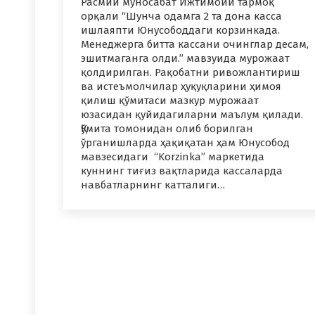
Расмий муносабат Ижтимоий тармоқ
орқали “Шунча одамга 2 та дона касса
ишлаяпти Юнусободдаги корзинкада.
Менеджерга битта кассани очинглар десам,
эшитмаганга олди.” мавзуида мурожаат
қолдирилган. Рақобатни ривожлантириш
ва истеъмолчилар ҳуқуқларини ҳимоя
қилиш қўмитаси мазкур мурожаат
юзасидан қуйидагиларни маълум қилади.
Қўмита томонидан олиб борилган
ўрганишларда ҳақиқатан ҳам Юнусобод
мавзесидаги “Korzinka” маркетида
куннинг тиғиз вақтларида кассаларда
навбатларнинг катталиги…