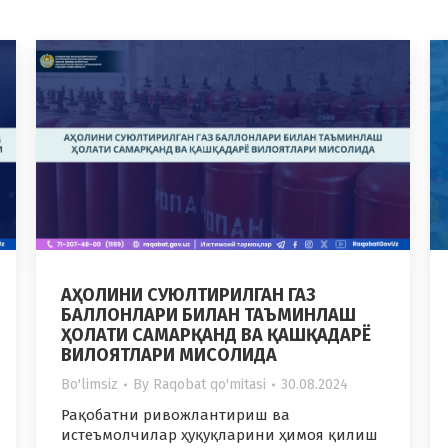
АҲОЛИНИ СУЮЛТИРИЛГАН ГАЗ
БАЛЛОНЛАРИ БИЛАН ТАЪМИНЛАШ
ҲОЛАТИ САМАРҚАНД ВА ҚАШҚАДАРЁ
ВИЛОЯТЛАРИ МИСОЛИДА
Bo'limsiz
By
Raqobat qo'mitasi
30.08.2024
Рақобатни ривожлантириш ва
истеъмолчилар ҳуқуқларини ҳимоя қилиш