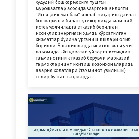
ҳудудий бошқармасига тушган
мурожаатлар асосида Фарғона вилояти
“Иссиқлик манбаи” ишлаб чиқариш давлат
бошқармаси билан ҳамкорликда маиший
истеъмолчиларга етказиб берилган
иссиқлик энергияси ҳамда кўрсатилган
хизматлар бўйича ўрганиш ишлари олиб
борилди. Ўрганишларда иситиш мавсуми
давомида кўп қаватли уйларга иссиқлик
таъминотини етказиб берувчи марказий
тармоқларнинг иситиш қозонхоналарида
авария ҳолатлари (таъминот узилиши)
содир бўлган вақтларда…