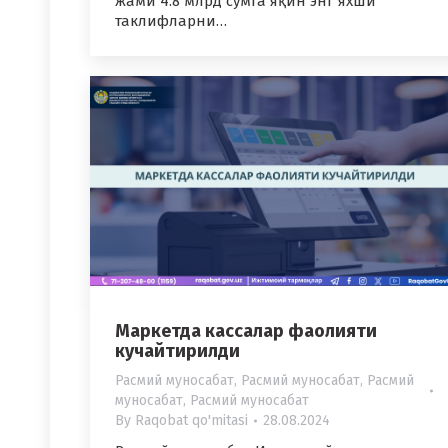
жами 4.8 млрд сўмга яқин энг яхши
таклифларни…
Маркетда кассалар фаолияти
кучайтирилди
Расмий муносабат
,
Расмий муносабат
,
Расмий
муносабат
,
Расмий муносабат
By
Raqobat qo'mitasi
28.08.2024