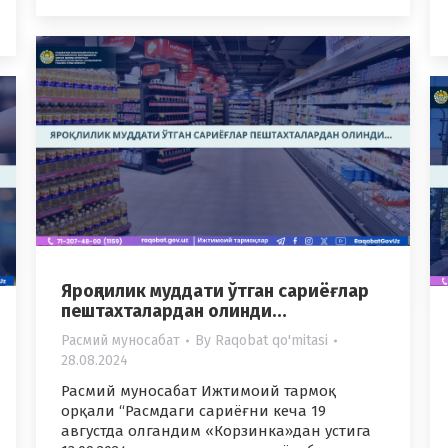
Яроқлилик муддати ўтган сариёғлар
пештахталардан олинди…
Расмий муносабат
By
Raqobat qo'mitasi
28.08.2024
Расмий муносабат Ижтимоий тармоқ
орқали “Расмдаги сариёғни кеча 19
августда олгандим «Корзинка»дан устига