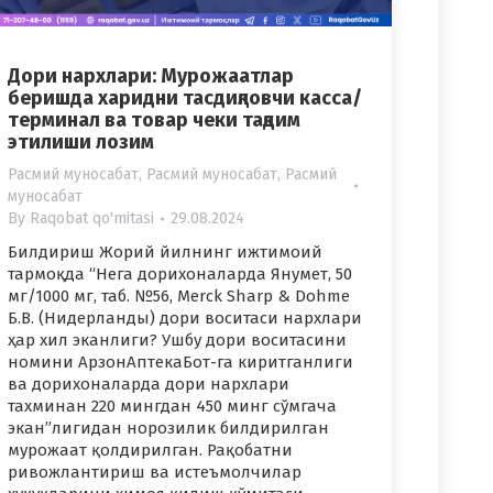
Дори нархлари: Мурожаатлар
беришда харидни тасдиқловчи касса/
терминал ва товар чеки тақдим
этилиши лозим
Расмий муносабат
,
Расмий муносабат
,
Расмий
муносабат
By
Raqobat qo'mitasi
29.08.2024
Билдириш Жорий йилнинг ижтимоий
тармоқда “Нега дорихоналарда Янумет, 50
мг/1000 мг, таб. №56, Merck Sharp & Dohme
Б.В. (Нидерланды) дори воситаси нархлари
ҳар хил эканлиги? Ушбу дори воситасини
номини АрзонАптекаБот-га киритганлиги
ва дорихоналарда дори нархлари
тахминан 220 мингдан 450 минг сўмгача
экан”лигидан норозилик билдирилган
мурожаат қолдирилган. Рақобатни
ривожлантириш ва истеъмолчилар