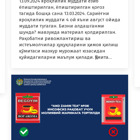
13.09.2024 яроқлилик муддати ёзиб
ёпиштирилган, ёпиштирилган қоғоз
тагида бошқа сана 13.03.2024. Сариёғни
яроқлилик муддати 4 ой яъни август ойида
муддати тугаган. Бизни алдашганми
шунда? мавзуида материал қолдирилган.
Рақобатни ривожлантириш ва
истеъмолчилар ҳуқуқларини ҳимоя қилиш
қўмитаси мазкур мурожаат юзасидан
қуйидагиларни маълум қилади. Қўмита…