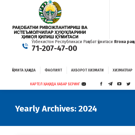
ҚЎМИТА ҲАҚИДА
ФАОЛИЯТ
АХБОРОТ ХИЗМАТИ
ХИЗМАТЛАР
Б
Ўзбекистон Республикаси Рақобат қўмитаси
Ягона рақ
71-207-47-00
ҚЎМИТА ҲАҚИДА
ФАОЛИЯТ
АХБОРОТ ХИЗМАТИ
ХИЗМАТЛАР
КАРТЕЛ ҲАҚИДА ХАБАР БЕРИНГ
FACEBOOK
TELEGRAM
YOUTUB
TWI
PAGE
PAGE
PAGE
PAG
OPENS
OPENS
OPENS
OP
IN
IN
IN
IN
Yearly Archives:
2024
NEW
NEW
NEW
NE
WINDOW
WINDOW
WINDO
WI