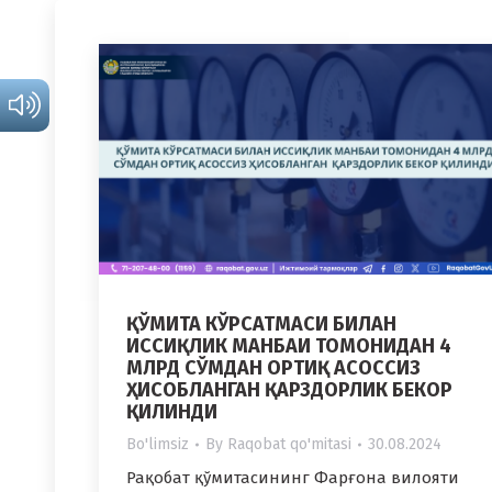
ҚЎМИТА КЎРСАТМАСИ БИЛАН
ИССИҚЛИК МАНБАИ ТОМОНИДАН 4
МЛРД СЎМДАН ОРТИҚ АСОССИЗ
ҲИСОБЛАНГАН ҚАРЗДОРЛИК БЕКОР
ҚИЛИНДИ
Bo'limsiz
By
Raqobat qo'mitasi
30.08.2024
Рақобат қўмитасининг Фарғона вилояти