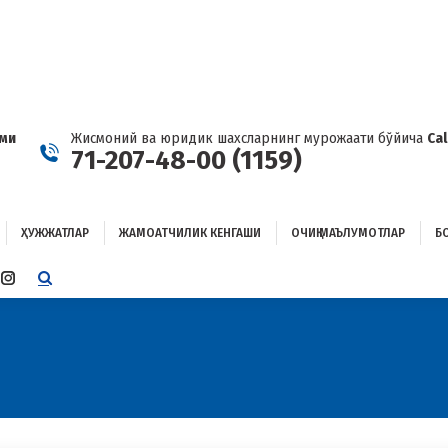
ҲУЖЖАТЛАР
ЖАМОАТЧИЛИК КЕНГАШИ
ОЧИҚ МАЪЛУМОТЛАР
ОҒЛАНИШ
ами
Жисмоний ва юридик шахсларнинг мурожаати бўйича
Ca
71-207-48-00 (1159)
ҲУЖЖАТЛАР
ЖАМОАТЧИЛИК КЕНГАШИ
ОЧИҚ МАЪЛУМОТЛАР
Б
E
TTER
INSTAGRAM
E
PAGE
ENS
OPENS
IN
W
NEW
W
NDOW
WINDOW