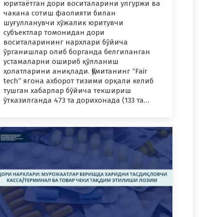
юритаётган дори воситаларини улгуржи ва
чакана сотиш фаолияти билан
шуғулланувчи хўжалик юритувчи
субъектлар томонидан дори
воситаларининг нархлари бўйича
ўрганишлар олиб борганда белгиланган
устамаларни ошириб қўлланиш
ҳолатларини аниқлади. Қўмитанинг “Fair
tech” ягона ахборот тизими орқали келиб
тушган хабарлар бўйича текшириш
ўтказилганда 473 та дорихонада (133 та…