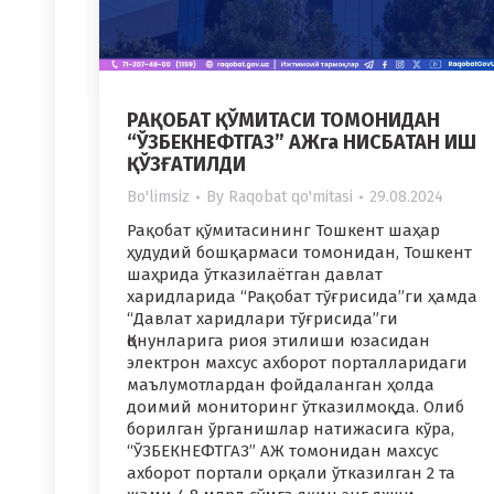
РАҚОБАТ ҚЎМИТАСИ ТОМОНИДАН
“ЎЗБЕКНЕФТГАЗ” АЖга НИСБАТАН ИШ
ҚЎЗҒАТИЛДИ
Bo'limsiz
By
Raqobat qo'mitasi
29.08.2024
Рақобат қўмитасининг Тошкент шаҳар
ҳудудий бошқармаси томонидан, Тошкент
шаҳрида ўтказилаётган давлат
харидларида “Рақобат тўғрисида”ги ҳамда
“Давлат харидлари тўғрисида”ги
Қонунларига риоя этилиши юзасидан
электрон махсус ахборот порталларидаги
маълумотлардан фойдаланган ҳолда
доимий мониторинг ўтказилмоқда. Олиб
борилган ўрганишлар натижасига кўра,
“ЎЗБЕКНЕФТГАЗ” АЖ томонидан махсус
ахборот портали орқали ўтказилган 2 та