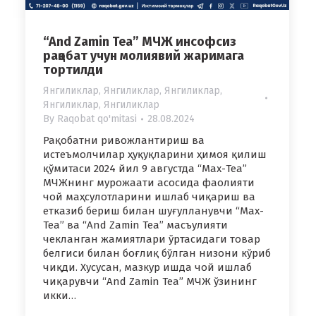
“And Zamin Tea” МЧЖ инсофсиз
рақобат учун молиявий жаримага
тортилди
Янгиликлар
,
Янгиликлар
,
Янгиликлар
,
Янгиликлар
,
Янгиликлар
By
Raqobat qo'mitasi
28.08.2024
Рақобатни ривожлантириш ва
истеъмолчилар ҳуқуқларини ҳимоя қилиш
қўмитаси 2024 йил 9 августда “Мах-Теа”
МЧЖнинг мурожаати асосида фаолияти
чой маҳсулотларини ишлаб чиқариш ва
етказиб бериш билан шуғулланувчи “Мах-
Теа” ва “And Zamin Tea” масъулияти
чекланган жамиятлари ўртасидаги товар
белгиси билан боғлиқ бўлган низони кўриб
чиқди. Хусусан, мазкур ишда чой ишлаб
чиқарувчи “And Zamin Tea” МЧЖ ўзининг
икки…