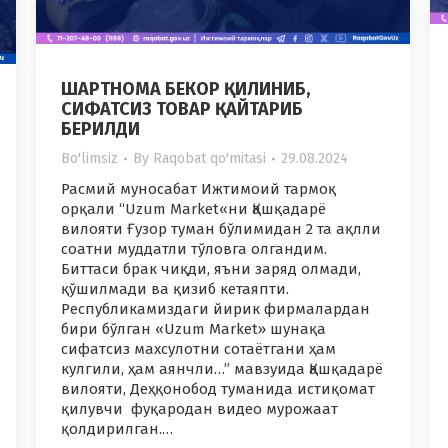
ШАРТНОМА БЕКОР ҚИЛИНИБ,
СИФАТСИЗ ТОВАР ҚАЙТАРИБ
БЕРИЛДИ
Bo'limsiz
By
Raqobat qo'mitasi
29.08.2024
Расмий муносабат Ижтимоий тармоқ
орқали “Uzum Market«ни Қашқадарё
вилояти Ғузор туман бўлимидан 2 та ақлли
соатни муддатли тўловга олгандим.
Биттаси брак чиқди, яъни заряд олмади,
қўшилмади ва қизиб кетаяпти.
Республикамиздаги йирик фирмалардан
бири бўлган «Uzum Market» шунақа
сифатсиз махсулотни сотаётгани ҳам
кулгили, ҳам аянчли…” мавзуида Қашқадарё
вилояти, Деҳқонобод туманида истиқомат
қилувчи фуқародан видео мурожаат
қолдирилган.…