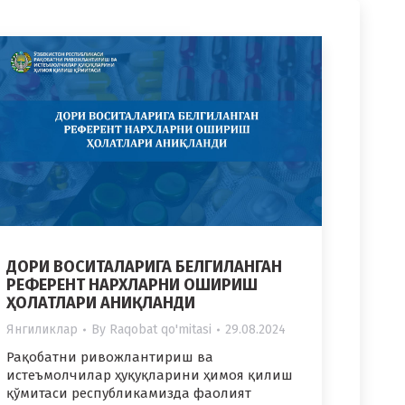
ДОРИ ВОСИТАЛАРИГА БЕЛГИЛАНГАН
РЕФЕРЕНТ НАРХЛАРНИ ОШИРИШ
ҲОЛАТЛАРИ АНИҚЛАНДИ
Янгиликлар
By
Raqobat qo'mitasi
29.08.2024
Рақобатни ривожлантириш ва
истеъмолчилар ҳуқуқларини ҳимоя қилиш
қўмитаси республикамизда фаолият