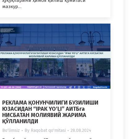
ҳуқуқларини ҳимоя қилиш қўмитаси
мазкур…
РЕКЛАМА ҚОНУНЧИЛИГИ БУЗИЛИШИ
ЮЗАСИДАН “IPAK YO‘LI” АИТБга
НИСБАТАН МОЛИЯВИЙ ЖАРИМА
ҚЎЛЛАНИЛДИ
Bo'limsiz
By
Raqobat qo'mitasi
28.08.2024