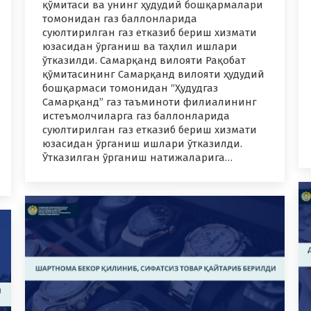
қўмитаси ва унинг ҳудудий бошқармалари
томонидан газ баллонларида
суюлтирилган газ етказиб бериш хизмати
юзасидан ўрганиш ва таҳлил ишлари
ўтказилди. Самарқанд вилояти Рақобат
қўмитасининг Самарқанд вилояти ҳудудий
бошқармаси томонидан “Ҳудудгаз
Самарқанд” газ таъминоти филиалининг
истеъмолчиларга газ баллонларида
суюлтирилган газ етказиб бериш хизмати
юзасидан ўрганиш ишлари ўтказилди.
Ўтказилган ўрганиш натижаларига…