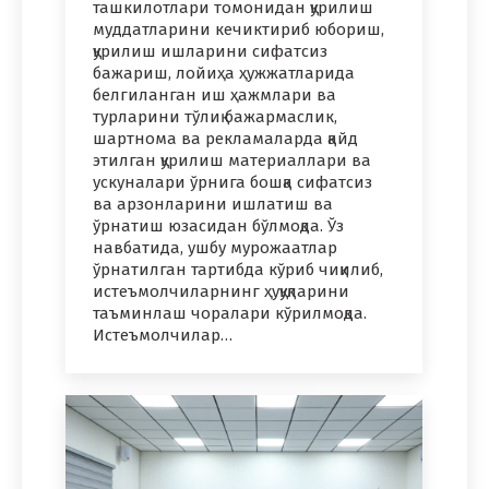
ташкилотлари томонидан қурилиш
муддатларини кечиктириб юбориш,
қурилиш ишларини сифатсиз
бажариш, лойиҳа ҳужжатларида
белгиланган иш ҳажмлари ва
турларини тўлиқ бажармаслик,
шартнома ва рекламаларда қайд
этилган қурилиш материаллари ва
ускуналари ўрнига бошқа сифатсиз
ва арзонларини ишлатиш ва
ўрнатиш юзасидан бўлмоқда. Ўз
навбатида, ушбу мурожаатлар
ўрнатилган тартибда кўриб чиқилиб,
истеъмолчиларнинг ҳуқуқларини
таъминлаш чоралари кўрилмоқда.
Истеъмолчилар…