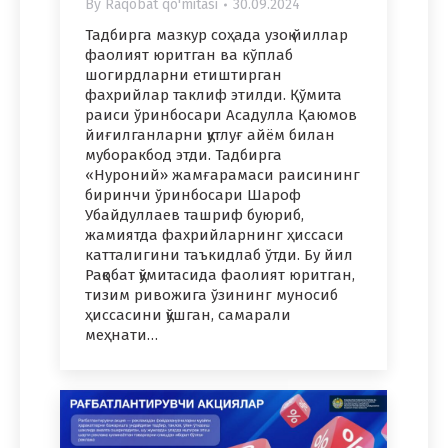
By
Raqobat qo'mitasi
30.09.2024
Тадбирга мазкур соҳада узоқ йиллар
фаолият юритган ва кўплаб
шогирдларни етиштирган
фахрийлар таклиф этилди. Қўмита
раиси ўринбосари Асадулла Қаюмов
йиғилганларни қутлуғ айём билан
муборакбод этди. Тадбирга
«Нуроний» жамғарамаси раисининг
биринчи ўринбосари Шароф
Убайдуллаев ташриф буюриб,
жамиятда фахрийларнинг ҳиссаси
катталигини таъкидлаб ўтди. Бу йил
Рақобат қўмитасида фаолият юритган,
тизим ривожига ўзининг муносиб
ҳиссасини қўшган, самарали
меҳнати…