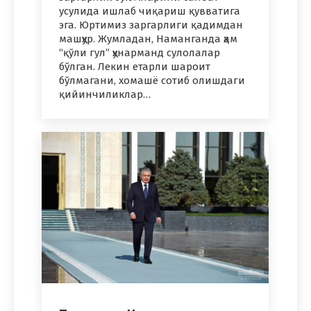
усулида ишлаб чиқариш қувватига
эга. Юртимиз заргарлиги қадимдан
машҳур. Жумладан, Наманганда ҳам
“қўли гул” ҳунарманд сулолалар
бўлган. Лекин етарли шароит
бўлмагани, хомашё сотиб олишдаги
қийинчиликлар…