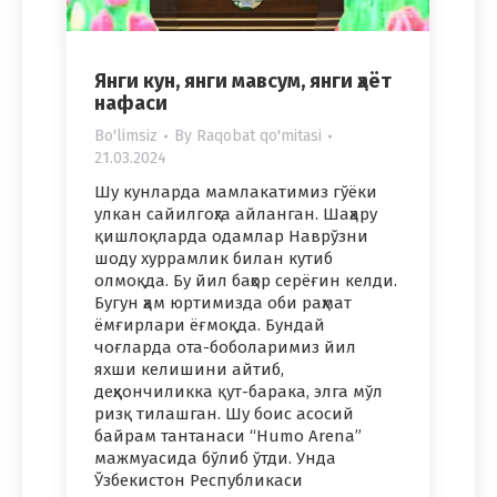
Янги кун, янги мавсум, янги ҳаёт
нафаси
Bo'limsiz
By
Raqobat qo'mitasi
21.03.2024
Шу кунларда мамлакатимиз гўёки
улкан сайилгоҳга айланган. Шаҳару
қишлоқларда одамлар Наврўзни
шоду хуррамлик билан кутиб
олмоқда. Бу йил баҳор серёғин келди.
Бугун ҳам юртимизда оби раҳмат
ёмғирлари ёғмоқда. Бундай
чоғларда ота-боболаримиз йил
яхши келишини айтиб,
деҳқончиликка қут-барака, элга мўл
ризқ тилашган. Шу боис асосий
байрам тантанаси “Humo Arena”
мажмуасида бўлиб ўтди. Унда
Ўзбекистон Республикаси