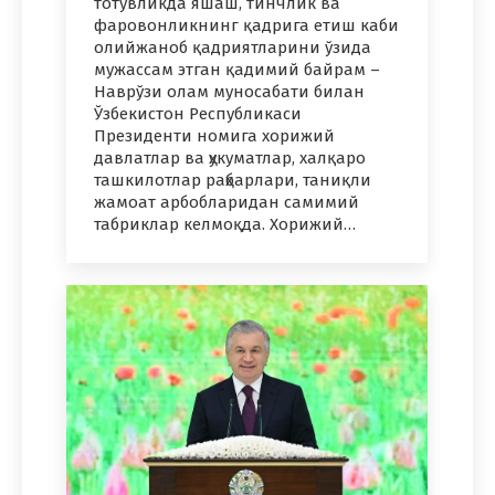
тотувликда яшаш, тинчлик ва
фаровонликнинг қадрига етиш каби
олийжаноб қадриятларини ўзида
мужассам этган қадимий байрам –
Наврўзи олам муносабати билан
Ўзбекистон Республикаси
Президенти номига хорижий
давлатлар ва ҳукуматлар, халқаро
ташкилотлар раҳбарлари, таниқли
жамоат арбобларидан самимий
табриклар келмоқда. Хорижий…