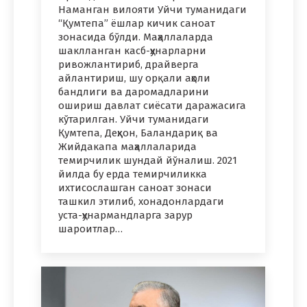
Наманган вилояти Уйчи туманидаги
“Қумтепа” ёшлар кичик саноат
зонасида бўлди. Маҳаллаларда
шаклланган касб-ҳунарларни
ривожлантириб, драйверга
айлантириш, шу орқали аҳоли
бандлиги ва даромадларини
ошириш давлат сиёсати даражасига
кўтарилган. Уйчи туманидаги
Қумтепа, Деҳқон, Баландариқ ва
Жийдакапа маҳаллаларида
темирчилик шундай йўналиш. 2021
йилда бу ерда темирчиликка
ихтисослашган саноат зонаси
ташкил этилиб, хонадонлардаги
уста-ҳунармандларга зарур
шароитлар…