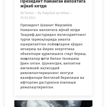
Президент Наманган вилоятига
жўнаб кетди
Bo'limsiz
By
Raqobat qo'mitasi
25.03.2024
Президент Шавкат Мирзиёев
Наманган вилоятига жўнаб кетди
Ташриф дастуридан иқтисодиётнинг
турли тармоқларида амалга
оширилаётган лойиҳаларни кўздан
кечириш ва йирик энергетика
объектлари қурилишига старт бериш,
маҳаллалар ҳаёти билан танишиш
ўрин олган. Шунингдек, вилоятни
ижтимоий-иқтисодий
ривожлантиришнинг келгуси
вазифалари белгилаб берилиши ва
ифторлик дастурхони ёзилиши
режалаштирилган.