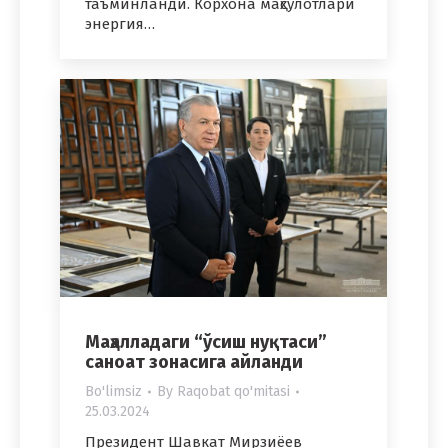
таъминланди. Корхона маҳсулотлари
энергия…
Маҳалладаги “ўсиш нуқтаси”
саноат зонасига айланди
Bo'limsiz
By
Raqobat qo'mitasi
25.03.2024
Президент Шавкат Мирзиёев