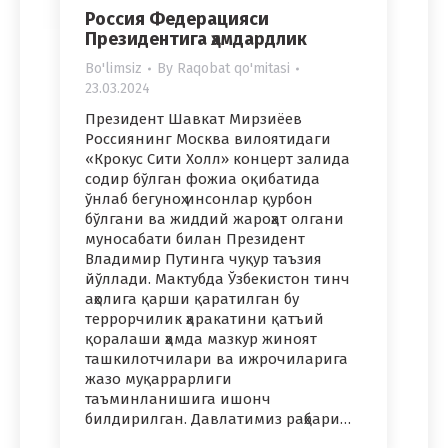
Россия Федерацияси
Президентига ҳамдардлик
Bo'limsiz
By
Raqobat qo'mitasi
23.03.2024
Президент Шавкат Мирзиёев
Россиянинг Москва вилоятидаги
«Крокус Сити Холл» концерт залида
содир бўлган фожиа оқибатида
ўнлаб бегуноҳ инсонлар қурбон
бўлгани ва жиддий жароҳат олгани
муносабати билан Президент
Владимир Путинга чуқур таъзия
йўллади. Мактубда Ўзбекистон тинч
аҳолига қарши қаратилган бу
террорчилик ҳаракатини қатъий
қоралаши ҳамда мазкур жиноят
ташкилотчилари ва ижрочиларига
жазо муқаррарлиги
таъминланишига ишонч
билдирилган. Давлатимиз раҳбари…