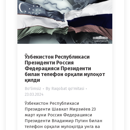
Ўзбекистон Республикаси
Президенти Россия
Федерацияси Президенти
билан телефон орқали мулоқот
қилди
Bo'limsiz
By
Raqobat qo'mitasi
23.03.2024
Ўзбекистон Республикаси
Президенти Шавкат Мирзиёев 23
март куни Россия Федерацияси
Президенти Владимир Путин билан
телефон орқали мулоқотда унга ва