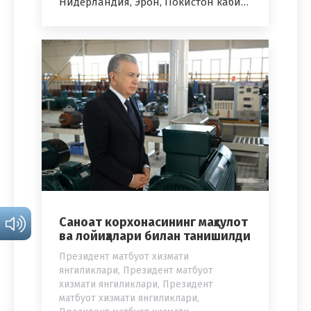
Нидерландия, Эрон, Покистон каби…
Саноат корхонасининг маҳсулот
ва лойиҳалари билан танишилди
Президент матбуот хизмати
янгиликлари
,
Президент матбуот
хизмати янгиликлари
,
Президент
матбуот хизмати янгиликлари
,