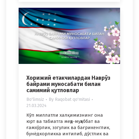
Хорижий етакчилардан Наврўз
байрами муносабати билан
самимий қутловлар
Bo'limsiz
By
Raqobat qo'mitasi
21.03.2024
Кўп миллатли халқимизнинг она
юрт ва табиатга меҳр-муҳаббат ва
ғамхўрлик, эзгулик ва бағрикенглик,
бунёдкорликка интилиб, дўстлик ва