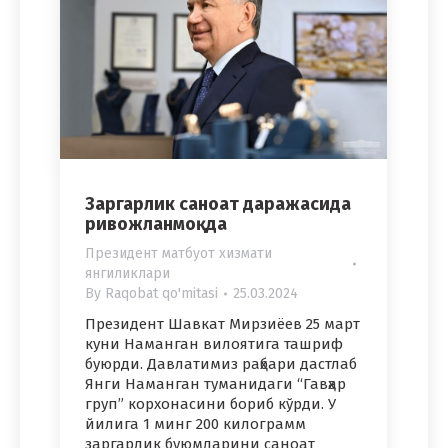
Заргарлик саноат даражасида
ривожланмоқда
Президент матбуот хизмати
янгиликлари
By
Raqobat qo'mitasi
25.03.2024
Президент Шавкат Мирзиёев 25 март
куни Наманган вилоятига ташриф
буюрди. Давлатимиз раҳбари дастлаб
Янги Наманган туманидаги “Гавҳар
груп” корхонасини бориб кўрди. У
йилига 1 минг 200 килограмм
заргарлик буюмларини саноат