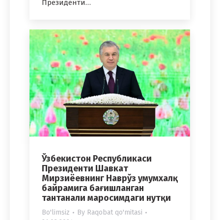
Президенти…
Ўзбекистон Республикаси
Президенти Шавкат
Мирзиёевнинг Наврўз умумхалқ
байрамига бағишланган
тантанали маросимдаги нутқи
Bo'limsiz
By
Raqobat qo'mitasi