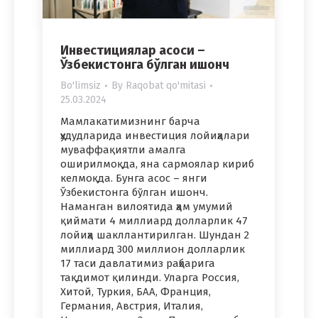
Инвестициялар асоси –
Ўзбекистонга бўлган ишонч
Bo'limsiz
By
Raqobat qo'mitasi
25.03.2024
Мамлакатимизнинг барча
ҳудудларида инвестиция лойиҳалари
муваффақиятли амалга
оширилмоқда, яна сармоялар кириб
келмоқда. Бунга асос – янги
Ўзбекистонга бўлган ишонч.
Наманган вилоятида ҳам умумий
қиймати 4 миллиард долларлик 47
лойиҳа шакллантирилган. Шундан 2
миллиард 300 миллион долларлик
17 таси давлатимиз раҳбарига
тақдимот қилинди. Уларга Россия,
Хитой, Туркия, БАА, Франция,
Германия, Австрия, Италия,