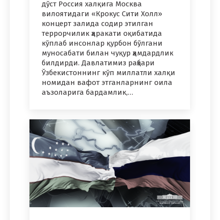
дўст Россия халқига Москва
вилоятидаги «Крокус Сити Холл»
концерт залида содир этилган
террорчилик ҳаракати оқибатида
кўплаб инсонлар қурбон бўлгани
муносабати билан чуқур ҳамдардлик
билдирди. Давлатимиз раҳбари
Ўзбекистоннинг кўп миллатли халқи
номидан вафот этганларнинг оила
аъзоларига бардамлик,…