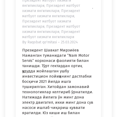
Президент матбуот хизмати
янгиликлари
,
Президент матбуот
хизмати янгиликлари
,
Президент
матбуот хизмати янгиликлари
,
Президент матбуот хизмати
янгиликлари
,
Президент матбуот
хизмати янгиликлари
,
Президент
матбуот хизмати янгиликлари
By
Raqobat qo'mitasi
25.03.2024
Президент Шавкат Мирзиёев
Наманган туманидаги “Nam Motor
Servis” корхонаси фаолияти билан
танишди. Тўрт гектардан ортиқ
ҳудудда жойлашган ушбу
инвестицион лойиҳанинг дастлабки
босқичи 2021 йилда ишга
туширилган. Хитойдан замонавий
технологиялар келтириб ўрнатилди.
Натижада йилига ўн минг дона
электр двигател, икки минг дона сув
насоси ишлаб чиқариш қуввати
яратилди. Юз киши иш билан