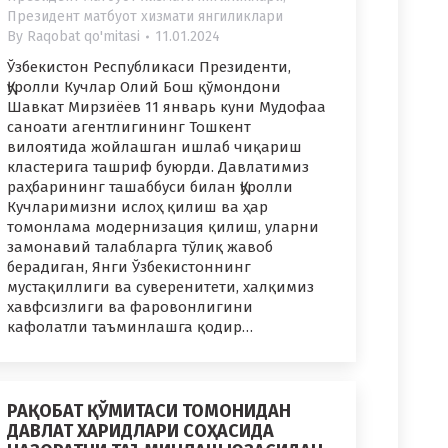
Президент матбуот хизмати янгиликлари
By
Raqobat qo'mitasi
11.01.2024
Ўзбекистон Республикаси Президенти,
Қуролли Кучлар Олий Бош қўмондони
Шавкат Мирзиёев 11 январь куни Мудофаа
саноати агентлигининг Тошкент
вилоятида жойлашган ишлаб чиқариш
кластерига ташриф буюрди. Давлатимиз
раҳбарининг ташаббуси билан Қуролли
Кучларимизни ислоҳ қилиш ва ҳар
томонлама модернизация қилиш, уларни
замонавий талабларга тўлиқ жавоб
берадиган, Янги Ўзбекистоннинг
мустақиллиги ва суверенитети, халқимиз
хавфсизлиги ва фаровонлигини
кафолатли таъминлашга қодир…
РАҚОБАТ ҚЎМИТАСИ ТОМОНИДАН
ДАВЛАТ ХАРИДЛАРИ СОҲАСИДА