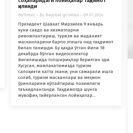
соҳаларидаги лойиҳалар тақдимот
қилинди
Bo'limsiz
By
Raqobat qo'mitasi
09.01.2024
Президент Шавкат Мирзиёев 9 январь
куни савдо ва хизматларни
ривожлантириш, туризм ва маданият
масканларини барпо этишга оид тақдимот
билан танишди. Бу ҳақда ўтган йили 18
декабрда бўлган видеоселектор
йиғилишида топшириқлар берилган эди.
Хусусан, мамлакатимизда туризм
салоҳияти катта экани, уни самарали ишга
солиб, туризм масканлари ва меҳмон
ўринларини кўпайтириш лозимлиги
таъкидланганди. Тақдимотда шунга
мувофиқ тайёрланган лойиҳалар…