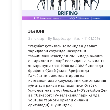
ЭЪЛОН!
Эълонлар
By
Raqobat qo'mitasi
11.01.2024
“Рақобат қўмитаси томонидан давлат
харидлари соҳасида назоратни
таъминлаш юзасидан 2023 йилда амалга
оширилган ишлар” юзасидан 2024 йил 11
январь куни соат 10:00 да АОКА биносида
брифинг бўлиб ўтади. Брифингда
Рақобатни ривожлантириш ва
истеъмолчилар ҳуқуқларини ҳимоя қилиш
қўмитаси раиси маслаҳатчиси Отабек
Усмонов маълумот беради («O‘zbekiston 24»
ва «UzReport TV» телеканаллари ҳамда
Youtube тармоғи орқали онлайн
ёритилади). Шунингдек,…