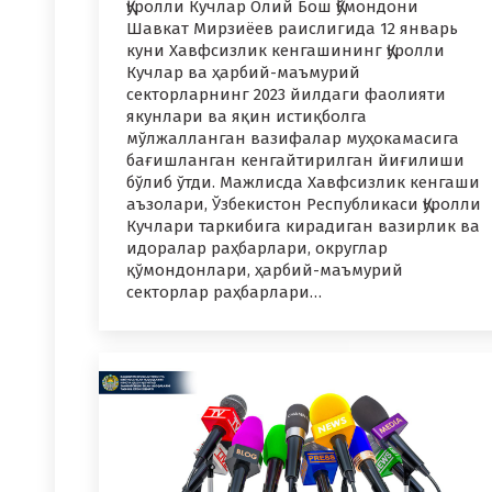
Қуролли Кучлар Олий Бош Қўмондони
Шавкат Мирзиёев раислигида 12 январь
куни Хавфсизлик кенгашининг Қуролли
Кучлар ва ҳарбий-маъмурий
секторларнинг 2023 йилдаги фаолияти
якунлари ва яқин истиқболга
мўлжалланган вазифалар муҳокамасига
бағишланган кенгайтирилган йиғилиши
бўлиб ўтди. Мажлисда Хавфсизлик кенгаши
аъзолари, Ўзбекистон Республикаси Қуролли
Кучлари таркибига кирадиган вазирлик ва
идоралар раҳбарлари, округлар
қўмондонлари, ҳарбий-маъмурий
секторлар раҳбарлари…