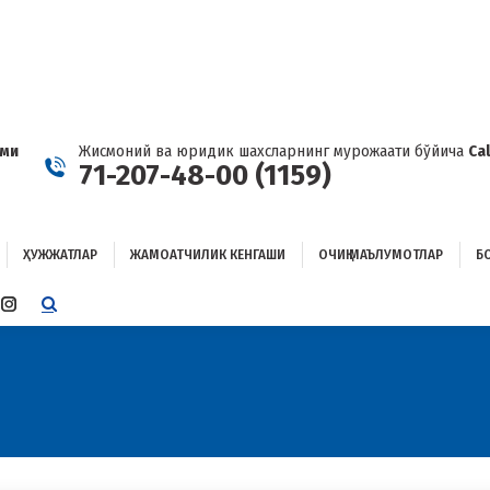
ҲУЖЖАТЛАР
ЖАМОАТЧИЛИК КЕНГАШИ
ОЧИҚ МАЪЛУМОТЛАР
ОҒЛАНИШ
ами
Жисмоний ва юридик шахсларнинг мурожаати бўйича
Ca
71-207-48-00 (1159)
ҲУЖЖАТЛАР
ЖАМОАТЧИЛИК КЕНГАШИ
ОЧИҚ МАЪЛУМОТЛАР
Б
E
TTER
INSTAGRAM
E
PAGE
ENS
OPENS
IN
W
NEW
W
NDOW
WINDOW