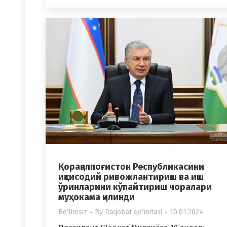
Қорақалпоғистон Республикасини
иқтисодий ривожлантириш ва иш
ўринларини кўпайтириш чоралари
муҳокама қилинди
Bo'limsiz
By
Raqobat qo'mitasi
10.01.2024