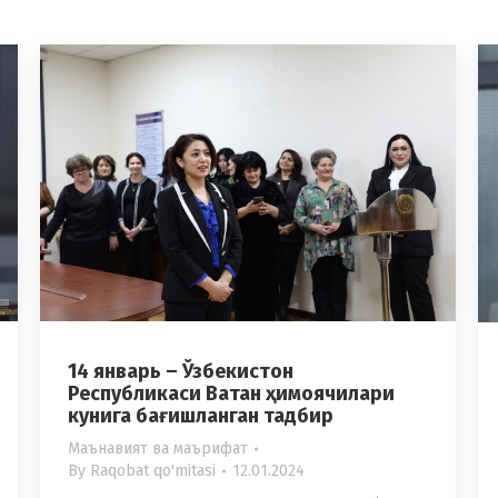
14 январь – Ўзбекистон
Республикаси Ватан ҳимоячилари
кунига бағишланган тадбир
Маънавият ва маърифат
By
Raqobat qo'mitasi
12.01.2024