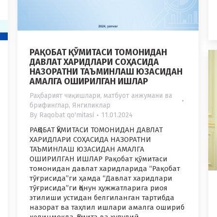
РАҚОБАТ ҚЎМИТАСИ ТОМОНИДАН
ДАВЛАТ ХАРИДЛАРИ СОҲАСИДА
НАЗОРАТНИ ТАЪМИНЛАШ ЮЗАСИДАН
АМАЛГА ОШИРИЛГАН ИШЛАР
Раҳбарият чиқишлари, матбуот анжумани ва
брифинглар
,
Янгиликлар
By
Raqobat qo'mitasi
11.01.2024
РАҚОБАТ ҚЎМИТАСИ ТОМОНИДАН ДАВЛАТ
ХАРИДЛАРИ СОҲАСИДА НАЗОРАТНИ
ТАЪМИНЛАШ ЮЗАСИДАН АМАЛГА
ОШИРИЛГАН ИШЛАР Рақобат қўмитаси
томонидан давлат харидларида “Рақобат
тўғрисида”ги ҳамда “Давлат харидлари
тўғрисида”ги Қонун ҳужжатларига риоя
этилиши устидан белгиланган тартибда
назорат ва таҳлил ишлари амалга ошириб