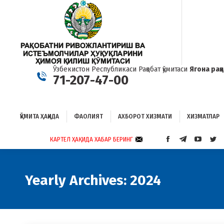
ҚЎМИТА ҲАҚИДА
ФАОЛИЯТ
АХБОРОТ ХИЗМАТИ
ХИЗМАТЛАР
Б
Ўзбекистон Республикаси Рақобат қўмитаси
Ягона рақ
71-207-47-00
ҚЎМИТА ҲАҚИДА
ФАОЛИЯТ
АХБОРОТ ХИЗМАТИ
ХИЗМАТЛАР
КАРТЕЛ ҲАҚИДА ХАБАР БЕРИНГ
FACEBOOK
TELEGRAM
YOUTUB
TWI
PAGE
PAGE
PAGE
PAG
OPENS
OPENS
OPENS
OP
IN
IN
IN
IN
Yearly Archives:
2024
NEW
NEW
NEW
NE
WINDOW
WINDOW
WINDO
WI