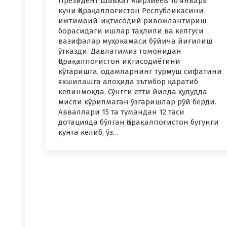
Президент Шавкат Мирзиёев 10 январь
куни Қорақалпоғистон Республикасини
ижтимоий-иқтисодий ривожлантириш
борасидаги ишлар таҳлили ва келгуси
вазифалар муҳокамаси бўйича йиғилиш
ўтказди. Давлатимиз томонидан
Қорақалпоғистон иқтисодиётини
кўтаришга, одамларнинг турмуш сифатини
яхшилашга алоҳида эътибор қаратиб
келинмоқда. Сўнгги етти йилда ҳудудда
мисли кўрилмаган ўзгаришлар рўй берди.
Авваллари 15 та тумандан 12 таси
дотацияда бўлган Қорақалпоғистон бугунги
кунга келиб, ўз…