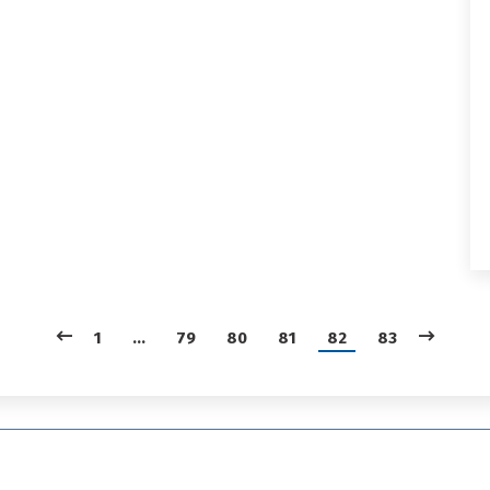
1
…
79
80
81
82
83