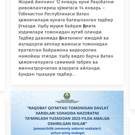
Жорий йилнинг 12 январь куни Рақобатни
ривожлантириш қўмитаси 14 январь –
Ўзбекистон Республикаси Ватан
ҳимоячилари кунига бағишланган тадбир
ўтказди. Ушбу муҳим байрам Қўмита
ходимлари томонидан кутиб олинди.
Тадбир давомида Қўмитанинг ижодий ва
иқтидорли аёллар жамоаси томонидан
яратилган байрамона видеоролик
намойиш этилди. Ушбу видео барча Ватан
ҳимоячиларига самимий табрик ва
миннатдорчилик изҳорига айланди.
Бундан тшақари тадбир…