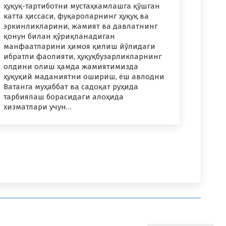
ҳуқуқ-тартиботни мустаҳкамлашга қўшган
катта ҳиссаси, фуқароларнинг ҳуқуқ ва
эркинликларини, жамият ва давлатнинг
қонун билан қўриқланадиган
манфаатларини ҳимоя қилиш йўлидаги
ибратли фаолияти, ҳуқуқбузарликларнинг
олдини олиш ҳамда жамиятимизда
ҳуқуқий маданиятни ошириш, ёш авлодни
Ватанга муҳаббат ва садоқат руҳида
тарбиялаш борасидаги алоҳида
хизматлари учун…