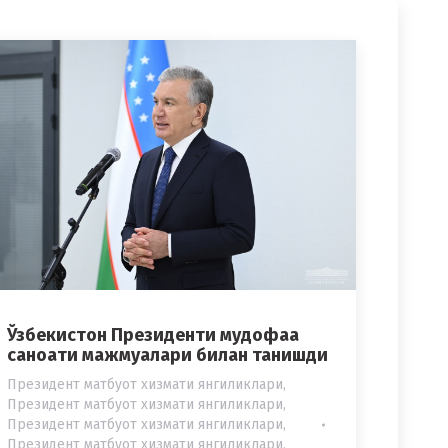
Ўзбекистон Президенти мудофаа
саноати мажмуалари билан танишди
Президент матбуот хизмати янгиликлари
,
Президент матбуот хизмати янгиликлари
,
Президент матбуот хизмати янгиликлари
,
Президент матбуот хизмати янгиликлари
,