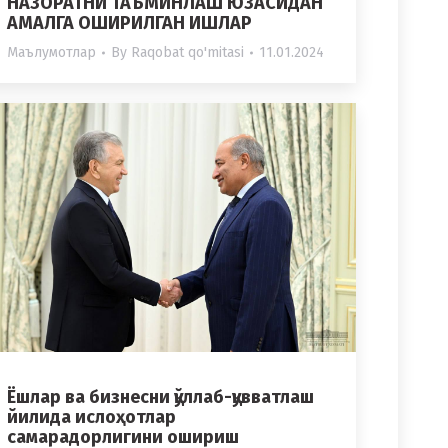
НАЗОРАТНИ ТАЪМИНЛАШ ЮЗАСИДАН
АМАЛГА ОШИРИЛГАН ИШЛАР
Маълумотлар
By
Raqobat qo'mitasi
11.01.2024
Ёшлар ва бизнесни қўллаб-қувватлаш
йилида ислоҳотлар
самарадорлигини ошириш