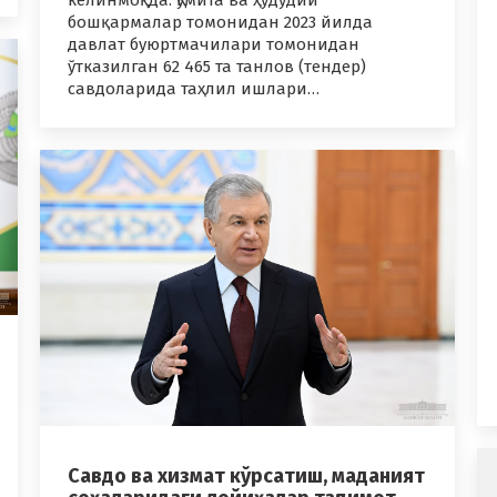
келинмоқда. Қўмита ва ҳудудий
бошқармалар томонидан 2023 йилда
давлат буюртмачилари томонидан
ўтказилган 62 465 та танлов (тендер)
савдоларида таҳлил ишлари…
Савдо ва хизмат кўрсатиш, маданият