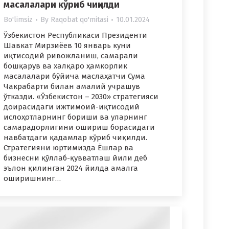
масалалари кўриб чиқилди
Bo'limsiz
By
Raqobat qo'mitasi
10.01.2024
Ўзбекистон Республикаси Президенти
Шавкат Мирзиёев 10 январь куни
иқтисодий ривожланиш, самарали
бошқарув ва халқаро ҳамкорлик
масалалари бўйича маслаҳатчи Сума
Чакрабарти билан амалий учрашув
ўтказди. «Ўзбекистон – 2030» стратегияси
доирасидаги ижтимоий-иқтисодий
ислоҳотларнинг бориши ва уларнинг
самарадорлигини ошириш борасидаги
навбатдаги қадамлар кўриб чиқилди.
Стратегияни юртимизда Ёшлар ва
бизнесни қўллаб-қувватлаш йили деб
эълон қилинган 2024 йилда амалга
оширишнинг…