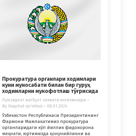
Прокуратура органлари ходимлари
куни муносабати билан бир гуруҳ
ходимларни мукофотлаш тўғрисида
Президент матбуот хизмати янгиликлари
By
Raqobat qo'mitasi
08.01.2024
Ўзбекистон Республикаси Президентининг
Фармони Мамлакатимиз прокуратура
органларидаги кўп йиллик фидокорона
меҳнати, юртимизда қонунийликни ва