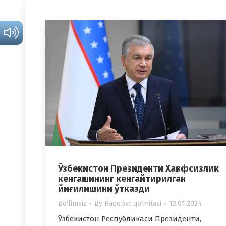
Ўзбекистон Президенти Хавфсизлик
кенгашининг кенгайтирилган
йиғилишини ўтказди
Bo'limsiz
By
Raqobat qo'mitasi
12.01.2024
Ўзбекистон Республикаси Президенти,