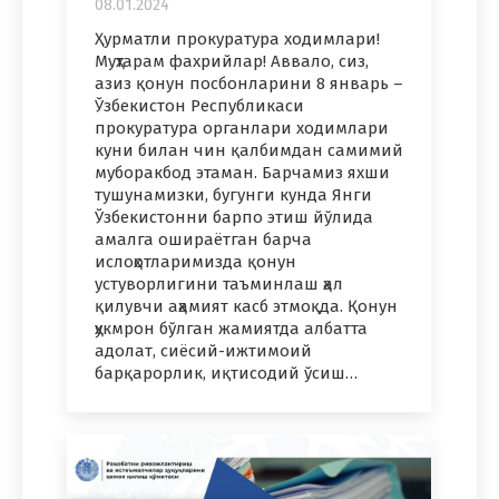
08.01.2024
Ҳурматли прокуратура ходимлари!
Муҳтарам фахрийлар! Аввало, сиз,
азиз қонун посбонларини 8 январь –
Ўзбекистон Республикаси
прокуратура органлари ходимлари
куни билан чин қалбимдан самимий
муборакбод этаман. Барчамиз яхши
тушунамизки, бугунги кунда Янги
Ўзбекистонни барпо этиш йўлида
амалга ошираётган барча
ислоҳотларимизда қонун
устуворлигини таъминлаш ҳал
қилувчи аҳамият касб этмоқда. Қонун
ҳукмрон бўлган жамиятда албатта
адолат, сиёсий-ижтимоий
барқарорлик, иқтисодий ўсиш…