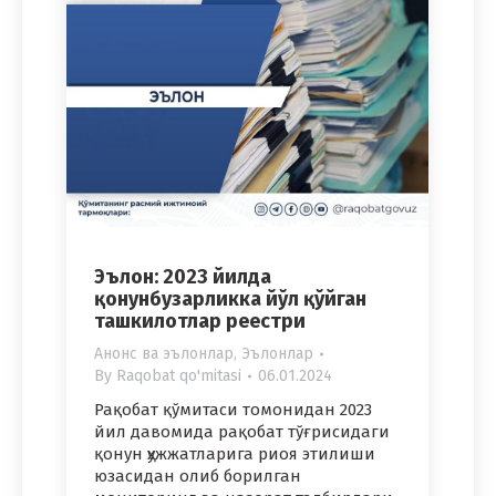
Эълон: 2023 йилда
қонунбузарликка йўл қўйган
ташкилотлар реестри
Анонс ва эълонлар
,
Эълонлар
By
Raqobat qo'mitasi
06.01.2024
Рақобат қўмитаси томонидан 2023
йил давомида рақобат тўғрисидаги
қонун ҳужжатларига риоя этилиши
юзасидан олиб борилган