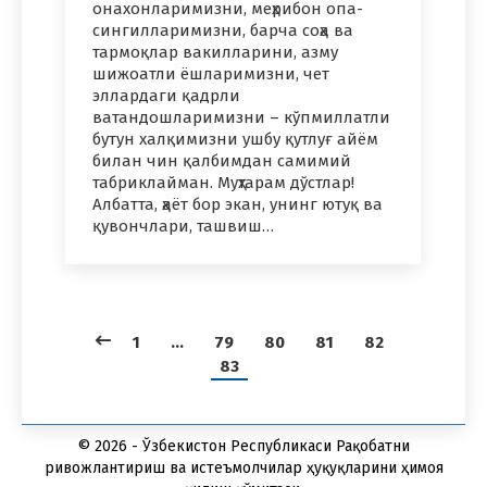
онахонларимизни, меҳрибон опа-
сингилларимизни, барча соҳа ва
тармоқлар вакилларини, азму
шижоатли ёшларимизни, чет
эллардаги қадрли
ватандошларимизни – кўпмиллатли
бутун халқимизни ушбу қутлуғ айём
билан чин қалбимдан самимий
табриклайман. Муҳтарам дўстлар!
Албатта, ҳаёт бор экан, унинг ютуқ ва
қувончлари, ташвиш…
1
…
79
80
81
82
83
© 2026 - Ўзбекистон Республикаси Рақобатни
ривожлантириш ва истеъмолчилар ҳуқуқларини ҳимоя