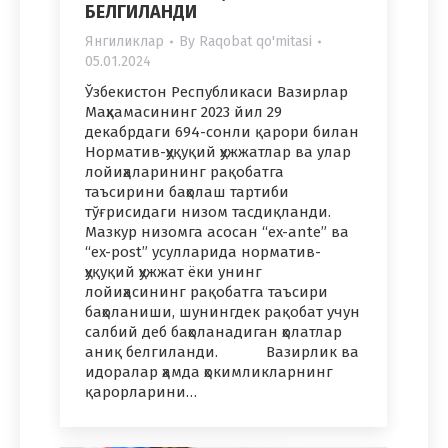
БЕЛГИЛАНДИ
Янгиликлар
By
Raqobat qo'mitasi
05.01.2024
Ўзбекистон Республикаси Вазирлар
Маҳкамасининг 2023 йил 29
декабрдаги 694-сонли қарори билан
Норматив-ҳуқуқий ҳужжатлар ва улар
лойиҳаларининг рақобатга
таъсирини баҳолаш тартиби
тўғрисидаги низом тасдиқланди.
Мазкур низомга асосан “ex-ante” ва
“ex-post” усулларида норматив-
ҳуқуқий ҳужжат ёки унинг
лойиҳасининг рақобатга таъсири
баҳоланиши, шунингдек рақобат учун
салбий деб баҳоланадиган ҳолатлар
аниқ белгиланди. Вазирлик ва
идоралар ҳамда ҳокимликларнинг
қарорларини…