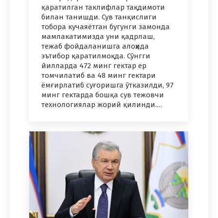
қаратилган таклифлар тақдимоти
билан танишди. Сув танқислиги
тобора кучаяётган бугунги замонда
мамлакатимизда уни қадрлаш,
тежаб фойдаланишга алоҳида
эътибор қаратилмоқда. Сўнгги
йилларда 472 минг гектар ер
томчилатиб ва 48 минг гектари
ёмғирлатиб суғоришга ўтказилди, 97
минг гектарда бошқа сув тежовчи
технологиялар жорий қилинди.…