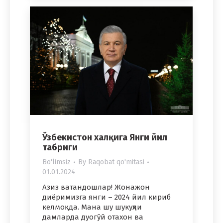
Ўзбекистон халқига Янги йил
табриги
Bo'limsiz
By
Raqobat qo'mitasi
01.01.2024
Азиз ватандошлар! Жонажон
диёримизга янги – 2024 йил кириб
келмоқда. Мана шу шукуҳли
дамларда дуогўй отахон ва