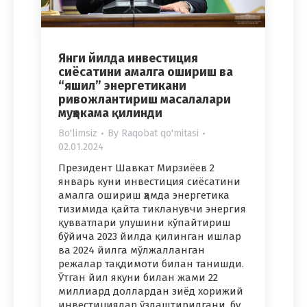
Янги йилда инвестиция
сиёсатини амалга ошириш ва
“яшил” энергетикани
ривожлантириш масалалари
муҳокама қилинди
Bo'limsiz
By
Raqobat qo'mitasi
02.01.2024
Президент Шавкат Мирзиёев 2
январь куни инвестиция сиёсатини
амалга ошириш ҳамда энергетика
тизимида қайта тикланувчи энергия
қувватлари улушини кўпайтириш
бўйича 2023 йилда қилинган ишлар
ва 2024 йилга мўлжалланган
режалар тақдимоти билан танишди.
Ўтган йил якуни билан жами 22
миллиард доллардан зиёд хорижий
инвестициялар ўзлаштирилгани, бу