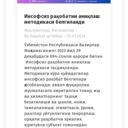
Инсофсиз рақобатни аниқлаш
методикаси белгиланди
Маълумотлар
,
Янгиликлар
By
Raqobat qo'mitasi
05.01.2024
Ўзбекистон Республикаси Вазирлар
Маҳкамасининг 2023 йил 29
декабрдаги 694-сонли қарори билан
Инсофсиз рақобатни аниқлаш
методикаси тасдиқланди.
Методикага кўра қуйидагилар
инсофсиз рақобат белгилари
ҳисобланади: аввал фуқаролик
муомаласига киритилган товар, иш
ва хизматларнинг ташқи
безатилиши ва шакли, номи,
тамғаланиши, этикеткаси, ўрови,
ранглар уйғунлигини такрорлаш
орқали рақобатчи хўжалик
юритувчи субъект томонидан