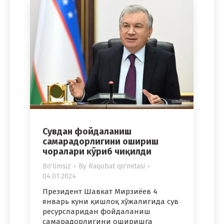
Сувдан фойдаланиш
самарадорлигини ошириш
чоралари кўриб чиқилди
Bo'limsiz
By
Raqobat qo'mitasi
04.01.2024
Президент Шавкат Мирзиёев 4
январь куни қишлоқ хўжалигида сув
ресурсларидан фойдаланиш
самарадорлигини оширишга