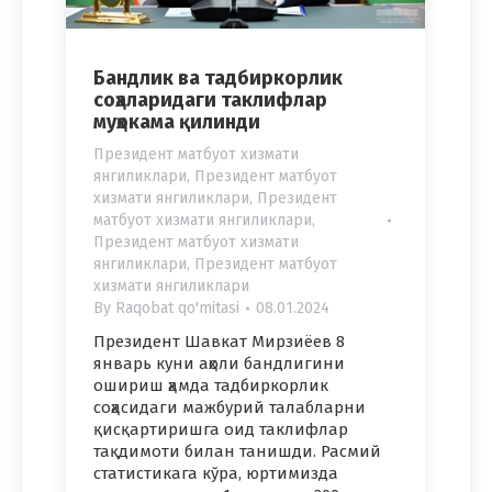
Бандлик ва тадбиркорлик
соҳаларидаги таклифлар
муҳокама қилинди
Президент матбуот хизмати
янгиликлари
,
Президент матбуот
хизмати янгиликлари
,
Президент
матбуот хизмати янгиликлари
,
Президент матбуот хизмати
янгиликлари
,
Президент матбуот
хизмати янгиликлари
By
Raqobat qo'mitasi
08.01.2024
Президент Шавкат Мирзиёев 8
январь куни аҳоли бандлигини
ошириш ҳамда тадбиркорлик
соҳасидаги мажбурий талабларни
қисқартиришга оид таклифлар
тақдимоти билан танишди. Расмий
статистикага кўра, юртимизда