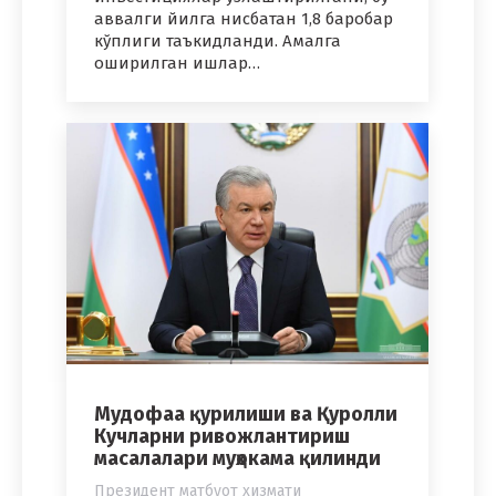
аввалги йилга нисбатан 1,8 баробар
кўплиги таъкидланди. Амалга
оширилган ишлар…
Мудофаа қурилиши ва Қуролли
Кучларни ривожлантириш
масалалари муҳокама қилинди
Президент матбуот хизмати