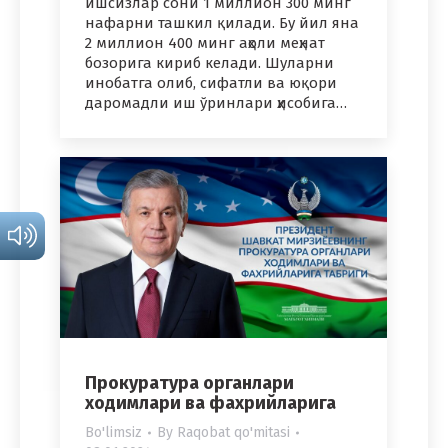
ишсизлар сони 1 миллион 300 минг
нафарни ташкил қилади. Бу йил яна
2 миллион 400 минг аҳоли меҳнат
бозорига кириб келади. Шуларни
инобатга олиб, сифатли ва юқори
даромадли иш ўринлари ҳисобига…
Прокуратура органлари
ходимлари ва фахрийларига
Bo'limsiz
By
Raqobat qo'mitasi