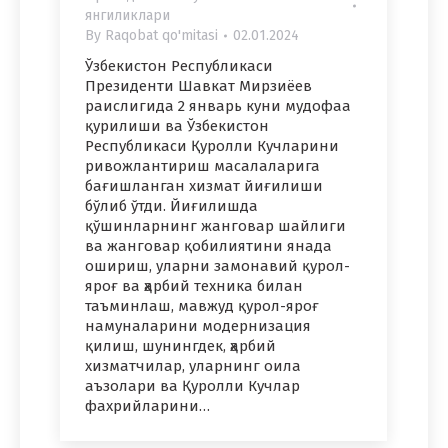
янгиликлари
By
Raqobat qo'mitasi
02.01.2024
Ўзбекистон Республикаси
Президенти Шавкат Мирзиёев
раислигида 2 январь куни мудофаа
қурилиши ва Ўзбекистон
Республикаси Қуролли Кучларини
ривожлантириш масалаларига
бағишланган хизмат йиғилиши
бўлиб ўтди. Йиғилишда
қўшинларнинг жанговар шайлиги
ва жанговар қобилиятини янада
ошириш, уларни замонавий қурол-
яроғ ва ҳарбий техника билан
таъминлаш, мавжуд қурол-яроғ
намуналарини модернизация
қилиш, шунингдек, ҳарбий
хизматчилар, уларнинг оила
аъзолари ва Қуролли Кучлар
фахрийларини…