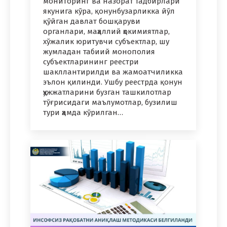
мониторинг ва назорат тадбирлари
якунига кўра, қонунбузарликка йўл
қўйган давлат бошқаруви
органлари, маҳаллий ҳокимиятлар,
хўжалик юритувчи субъектлар, шу
жумладан табиий монополия
субъектларининг реестри
шакллантирилди ва жамоатчиликка
эълон қилинди. Ушбу реестрда қонун
ҳужжатларини бузган ташкилотлар
тўғрисидаги маълумотлар, бузилиш
тури ҳамда кўрилган…