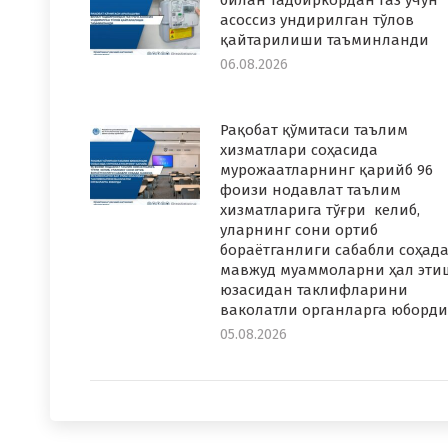
билан тадбиркордан газ учун
асоссиз ундирилган тўлов
қайтарилиши таъминланди
06.08.2026
Рақобат қўмитаси таълим
хизматлари соҳасида
мурожаатларнинг қарийб 96
фоизи нодавлат таълим
хизматларига тўғри келиб,
уларнинг сони ортиб
бораётганлиги сабабли соҳад
мавжуд муаммоларни ҳал эти
юзасидан таклифларини
ваколатли органларга юборди
05.08.2026