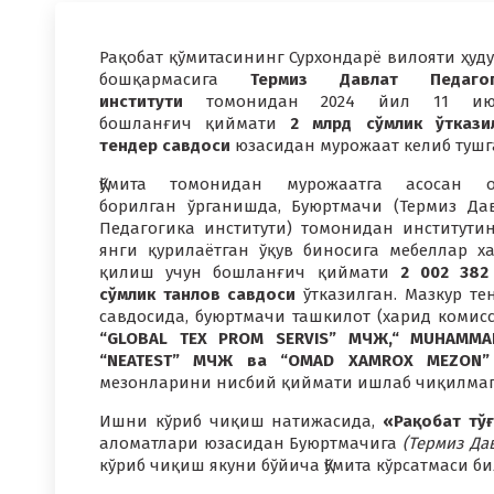
Рақобат қўмитасининг Сурхондарё вилояти ҳуд
бошқармасига
Термиз Давлат Педагог
институти
томонидан 2024 йил 11 ию
бошланғич қиймати
2 млрд сўмлик
ўткази
тендер савдоси
юзасидан мурожаат келиб тушг
Қўмита томонидан мурожаатга асосан о
борилган ўрганишда, Буюртмачи (Термиз Да
Педагогика институти) томонидан институти
янги қурилаётган ўқув биносига мебеллар х
қилиш учун бошланғич қиймати
2 002 382
сўмлик танлов савдоси
ўтказилган. Мазкур те
савдосида, буюртмачи ташкилот (харид коми
“GLOBAL TEX PROM SERVIS” МЧЖ,“ MUHAMMAD
“NEATEST” МЧЖ ва “OMAD XAMROX MEZON
мезонларини нисбий қиймати ишлаб чиқилмаг
Ишни кўриб чиқиш натижасида,
«Рақобат тў
аломатлари юзасидан Буюртмачига
(Термиз Да
кўриб чиқиш якуни бўйича Қўмита кўрсатмаси б