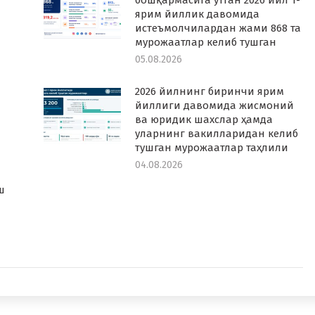
бошқармасига ўтган 2026 йил 1-
ярим йиллик давомида
истеъмолчилардан жами 868 та
мурожаатлар келиб тушган
05.08.2026
2026 йилнинг биринчи ярим
йиллиги давомида жисмоний
ва юридик шахслар ҳамда
уларнинг вакилларидан келиб
тушган мурожаатлар таҳлили
04.08.2026
а
ш