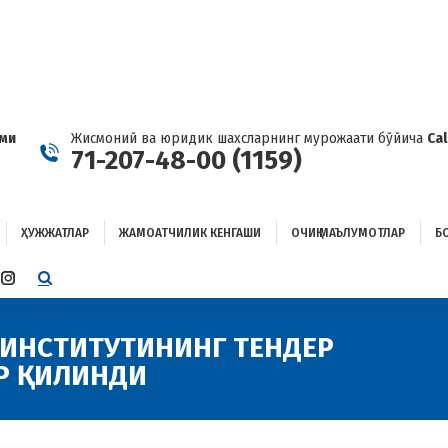
ҲУЖЖАТЛАР
ЖАМОАТЧИЛИК КЕНГАШИ
ОЧИҚ МАЪЛУМОТЛАР
ОҒЛАНИШ
ами
Жисмоний ва юридик шахсларнинг мурожаати бўйича
Ca
71-207-48-00 (1159)
ҲУЖЖАТЛАР
ЖАМОАТЧИЛИК КЕНГАШИ
ОЧИҚ МАЪЛУМОТЛАР
Б
E
TTER
INSTAGRAM
E
PAGE
ENS
OPENS
 ИНСТИТУТИНИНГ ТЕНДЕР
IN
Р ҚИЛИНДИ
W
NEW
W
NDOW
WINDOW