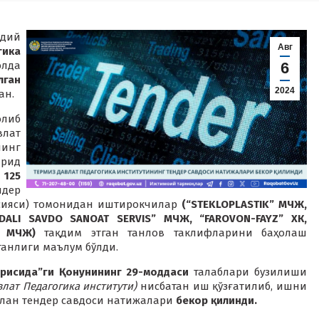
удий
Авг
ика
лда
6
лган
2024
ан.
либ
влат
нинг
арид
 125
ндер
ссияси) томонидан иштирокчилар
(“STEKLOPLASTIK” МЧЖ,
ALI SAVDO SANOAT SERVIS” МЧЖ, “FAROVON-FAYZ” ХК,
” МЧЖ)
тақдим этган танлов таклифларини баҳолаш
анлиги маълум бўлди.
ғрисида”ги Қонунининг 29-моддаси
талаблари бузилиши
влат Педагогика институти)
нисбатан иш қўзғатилиб, ишни
илан тендер савдоси натижалари
бекор қилинди.