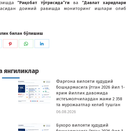
казишда
“Рақобат тўғрисида”ги
ва
“Давлат харидлари
юзасидан доимий равишда мониторинг ишлари олиб
илик билан бўлишиш
hare
Share
Share
Share
n
on
on
on
k
witter
Pinterest
WhatsApp
LinkedIn
а янгиликлар
Фарғона вилояти ҳудудий
бошқармасига ўтган 2026 йил 1-
ярим йиллик давомида
истеъмолчилардан жами 2 358
та мурожаатлар келиб тушган
06.08.2026
Бухоро вилояти ҳудудий