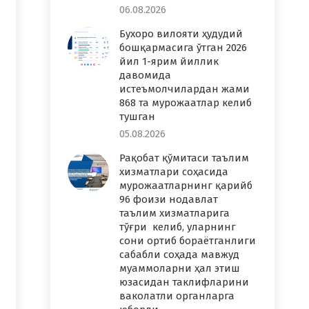
06.08.2026
Бухоро вилояти ҳудудий
бошқармасига ўтган 2026
йил 1-ярим йиллик
давомида
истеъмолчилардан жами
868 та мурожаатлар келиб
тушган
05.08.2026
Рақобат қўмитаси таълим
хизматлари соҳасида
мурожаатларнинг қарийб
96 фоизи нодавлат
таълим хизматларига
тўғри келиб, уларнинг
сони ортиб бораётганлиги
сабабли соҳада мавжуд
муаммоларни ҳал этиш
юзасидан таклифларини
ваколатли органларга