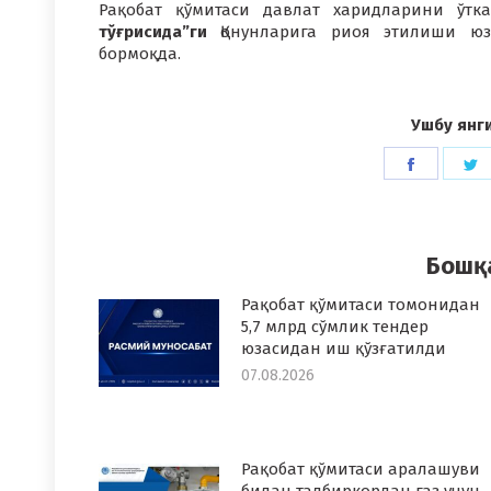
Рақобат қўмитаси давлат харидларини ўт
тўғрисида”ги
Қонунларига риоя этилиши 
бормоқда.
Ушбу янг
Share
S
on
o
Faceboo
T
Бошқ
Рақобат қўмитаси томонидан
5,7 млрд сўмлик тендер
юзасидан иш қўзғатилди
07.08.2026
Рақобат қўмитаси аралашуви