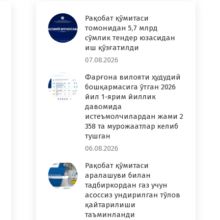
Рақобат қўмитаси
томонидан 5,7 млрд
сўмлик тендер юзасидан
иш қўзғатилди
07.08.2026
Фарғона вилояти ҳудудий
бошқармасига ўтган 2026
йил 1-ярим йиллик
давомида
истеъмолчилардан жами 2
358 та мурожаатлар келиб
тушган
06.08.2026
Рақобат қўмитаси
аралашуви билан
тадбиркордан газ учун
асоссиз ундирилган тўлов
қайтарилиши
таъминланди