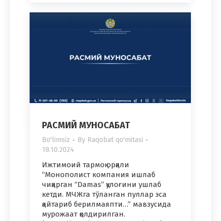
РАСМИЙ МУНОСАБАТ
Bo'limsiz
By
Raqobat qo'mitasi
18.10.2024
Ижтимоий тармоқ орқали
“Монополист компания ишлаб
чиқарган “Damas” қулоғини ушлаб
кетди. МЧЖга тўланган пуллар эса
қайтариб берилмаяпти…” мавзусида
мурожаат қолдирилган.