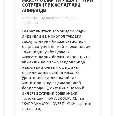
МАҲСУЛОТЛАР ТЎҒРИДАН-ТЎҒРИ
СОТИЛГАНЛИК ҲОЛАТЛАРИ
АНИҚЛАНДИ
Bo'limsiz
By
Raqobat qo'mitasi
17.10.2024
Рақобат қўмитаси томонидан юқори
ликвидли ва монопол турдаги
маҳсулотларни биржа савдолари
орқали сотувчи ёғ-мой корхоналари
томонидан ушбу турдаги
маҳсулотларни биржа савдоларига
қўйилиши ва биржа савдоларида
нархларни сунъий ошишини
олдини олиш бўйича назорат
ўрнатилиб, кунлик ва ойлик
мониторинг кузатувлари олиб
борилмоқда. Қўмитанинг Навоий
вилояти ҳудудий бошқармаси
томонидан “FOREVER SERVICE” ва
“КАRMАNА MОY INVEST” МЧЖларнинг
пахта ёғи,…