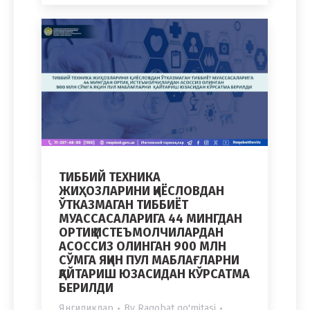
ТИББИЙ ТЕХНИКА
ЖИҲОЗЛАРИНИ ҚИЁСЛОВДАН
ЎТКАЗМАГАН ТИББИЁТ
МУАССАСАЛАРИГА 44 МИНГДАН
ОРТИҚ ИСТЕЪМОЛЧИЛАРДАН
АСОССИЗ ОЛИНГАН 900 МЛН
СЎМГА ЯҚИН ПУЛ МАБЛАҒЛАРНИ
ҚАЙТАРИШ ЮЗАСИДАН КЎРСАТМА
БЕРИЛДИ
Янгиликлар
By
Raqobat qo'mitasi