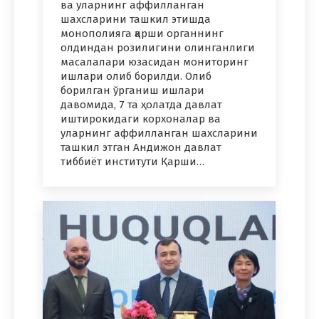
ва уларнинг аффилланган
шахсларини ташкил этишда
монополияга қарши органнинг
олдиндан розилигини олинганлиги
масалалари юзасидан мониторинг
ишлари олиб борилди. Олиб
борилган ўрганиш ишлари
давомида, 7 та ҳолатда давлат
иштирокидаги корхоналар ва
уларнинг аффилланган шахсларини
ташкил этган Андижон давлат
тиббиёт институти Қарши…