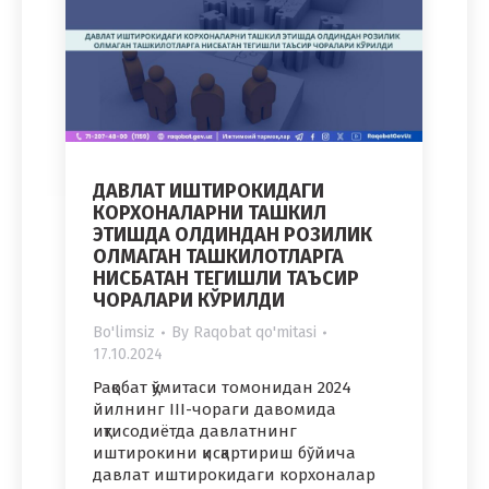
ДАВЛАТ ИШТИРОКИДАГИ
КОРХОНАЛАРНИ ТАШКИЛ
ЭТИШДА ОЛДИНДАН РОЗИЛИК
ОЛМАГАН ТАШКИЛОТЛАРГА
НИСБАТАН ТЕГИШЛИ ТАЪСИР
ЧОРАЛАРИ КЎРИЛДИ
Bo'limsiz
By
Raqobat qo'mitasi
17.10.2024
Рақобат қўмитаси томонидан 2024
йилнинг III-чораги давомида
иқтисодиётда давлатнинг
иштирокини қисқартириш бўйича
давлат иштирокидаги корхоналар