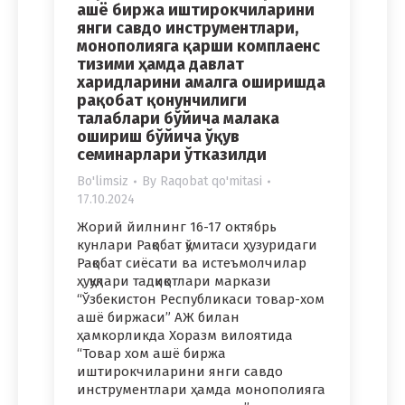
ашё биржа иштирокчиларини
янги савдо инструментлари,
монополияга қарши комплаенс
тизими ҳамда давлат
харидларини амалга оширишда
рақобат қонунчилиги
талаблари бўйича малака
ошириш бўйича ўқув
семинарлари ўтказилди
Bo'limsiz
By
Raqobat qo'mitasi
17.10.2024
Жорий йилнинг 16-17 октябрь
кунлари Рақобат қўмитаси ҳузуридаги
Рақобат сиёсати ва истеъмолчилар
ҳуқуқлари тадқиқотлари маркази
“Ўзбекистон Республикаси товар-хом
ашё биржаси” АЖ билан
ҳамкорликда Хоразм вилоятида
“Товар хом ашё биржа
иштирокчиларини янги савдо
инструментлари ҳамда монополияга