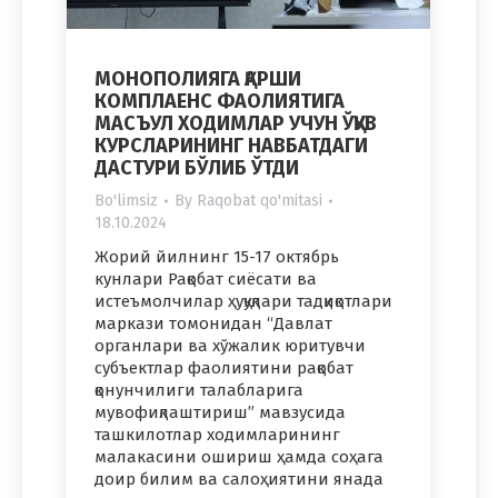
МОНОПОЛИЯГА ҚАРШИ
КОМПЛАЕНС ФАОЛИЯТИГА
МАСЪУЛ ХОДИМЛАР УЧУН ЎҚУВ
КУРСЛАРИНИНГ НАВБАТДАГИ
ДАСТУРИ БЎЛИБ ЎТДИ
Bo'limsiz
By
Raqobat qo'mitasi
18.10.2024
Жорий йилнинг 15-17 октябрь
кунлари Рақобат сиёсати ва
истеъмолчилар ҳуқуқлари тадқиқотлари
маркази томонидан “Давлат
органлари ва хўжалик юритувчи
субъектлар фаолиятини рақобат
қонунчилиги талабларига
мувофиқлаштириш” мавзусида
ташкилотлар ходимларининг
малакасини ошириш ҳамда соҳага
доир билим ва салоҳиятини янада