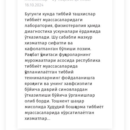
16.10.2024
Бугунги кунда тиббий ташхислар
тиббиёт муассасаларидаги
лаборатория, физиотерапия ҳамда
диагностика ускуналари ёрдамида
ўтказилади. Шу сабабли мазкур
хизматлар сифатли ва
кафолатланган бўлиши лозим.
Рақобат қўмитаси фуқароларнинг
мурожаатлари асосида республика
тиббиёт муассасаларида
қўлланилаётган тиббий
техникаларнинг фойдаланишга
яроқлиги ва унинг хавфсизлиги
бўйича даврий синовлардан
ўтказилиши бўйича ўрганишлар
олиб борди. Тошкент шаҳар
мисолида Ҳудудий бошқарма тиббиёт
муассасаларида кўрсатилаётган
хизматлар…