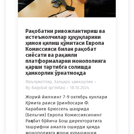
Рақобатни ривожлантириш ва
истеъмолчилар ҳуқуқларини
ҳимоя қилиш қўмитаси Европа
Комиссияси билан рақобат
сиёсати ва рақамли
платформаларни монополияга
қарши тартибга солишда
ҳамкорлик ўрнатмоқда
Маълумотлар
,
Халқаро ҳамкорлик
By
Raqobat qo'mitasi
18.10.2024
Жорий йилнинг 7-9 октябрь кунлари
Қўмита раиси ўринбосари Ф.
Карабаев Брюссель шаҳрида
(Бельгия) Европа Комиссиясининг
Рақобат бўйича Бош директоратига
ташрифни амалга оширди ҳамда
монополияга қарши курашишни