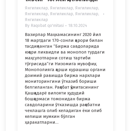
Янгиликлар
,
Янгиликлар
,
Янгиликлар
,
Янгиликлар
,
Янгиликлар
,
Янгиликлар
,
Янгиликлар
By
Raqobat qo'mitasi
18.10.2024
Вазирлар Маҳкамасининг 2020 йил
18 мартдаги 170-сонли қарори билан
тасдиқланган “Биржа савдоларида
юқори ликвидли ва монопол турдаги
маҳсулотларни сотиш тартиби
тўғрисида”ги Низомига мувофиқ,
Монополияга қарши курашиш органи
доимий равишда биржа нархлари
мониторингини ўтказиб бориши
белгиланган. Рақобат қўмитасининг
Қашқадарё вилояти ҳудудий
бошқармаси томонидан биржа
савдоларини ўтказишда рақобатни
чеклашга олиб келадиган ёки олиб
келиши мумкин бўлган
ҳаракатларни…