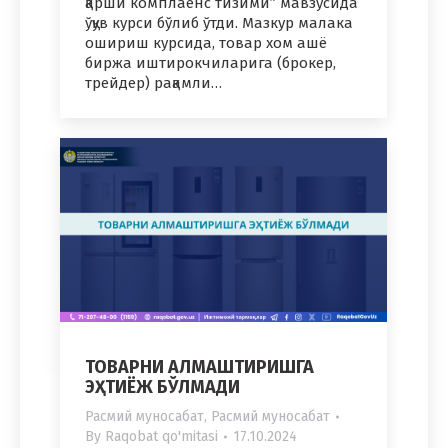
қарши комплаенс тизими” мавзусида
ўқув курси бўлиб ўтди. Мазкур малака
ошириш курсида, товар хом ашё
биржа иштирокчиларига (брокер,
трейдер) рақамли…
ТОВАРНИ АЛМАШТИРИШГА
ЭҲТИЁЖ БЎЛМАДИ
Расмий муносабат
,
Расмий муносабат
By
Raqobat qo'mitasi
17.10.2024