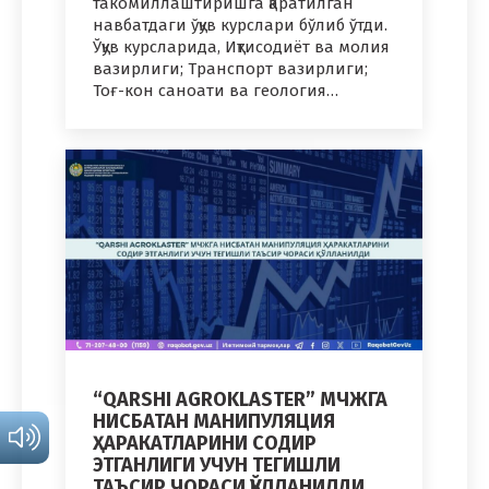
такомиллаштиришга қаратилган
навбатдаги ўқув курслари бўлиб ўтди.
Ўқув курсларида, Иқтисодиёт ва молия
вазирлиги; Транспорт вазирлиги;
Тоғ-кон саноати ва геология…
“QARSHI AGROKLASTER” МЧЖГА
НИСБАТАН МАНИПУЛЯЦИЯ
ҲАРАКАТЛАРИНИ СОДИР
ЭТГАНЛИГИ УЧУН ТЕГИШЛИ
ТАЪСИР ЧОРАСИ ҚЎЛЛАНИЛДИ