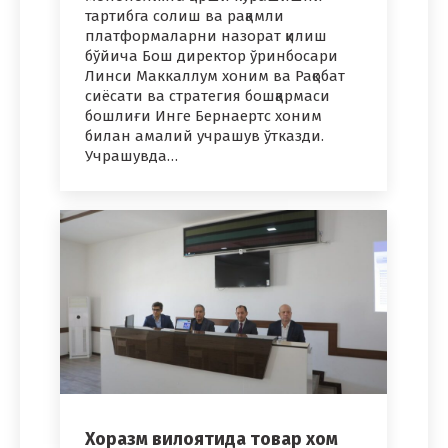
тартибга солиш ва рақамли
платформаларни назорат қилиш
бўйича Бош директор ўринбосари
Линси Маккаллум хоним ва Рақобат
сиёсати ва стратегия бошқармаси
бошлиғи Инге Бернаертс хоним
билан амалий учрашув ўтказди.
Учрашувда…
Хоразм вилоятида товар хом