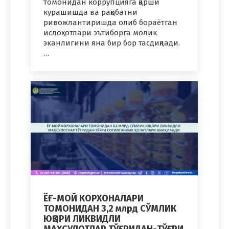
томонидан коррупцияга қарши
курашишда ва рақобатни
ривожлантиришда олиб бораётган
ислоҳотлари эътиборга молик
эканлигини яна бир бор тасдиқлади.
…
ЁҒ-МОЙ КОРХОНАЛАРИ
ТОМОНИДАН 3,2 млрд СЎМЛИК
ЮҚОРИ ЛИКВИДЛИ