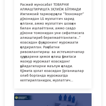
Расмий муносабат ТОВАРНИ
АЛМАШТИРИШГА ЭҲТИЁЖ БЎЛМАДИ
Ижтимоий тармоқ орқали “Техномарт”
дўконидан LG музлатгич харид
қилгани, аммо музлатгич шовқин
билан ишлаётгани, аммо савдо
дўкони томонидан уни сифатлисига
алмаштириб берилмаётганлиги…”
юзасидан фуқаронинг мурожаати
қолдирилган. Рақобатни
ривожлантириш ва истеъмолчилар
ҳуқуқларини ҳимоя қилиш қўмитаси
мазкур мурожаат юзасиданг
қуйидагиларни маълум қилади.
Қўмита ҳолат юзасидан ўрганишлар
олиб борганда мурожаатда
келтирилганидек, музлатгич…