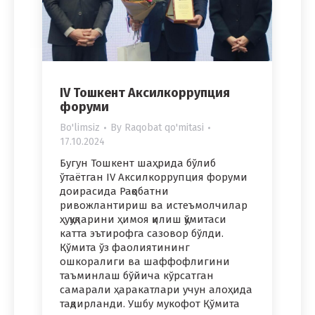
IV Тошкент Аксилкоррупция
форуми
Bo'limsiz
By
Raqobat qo'mitasi
17.10.2024
Бугун Тошкент шаҳрида бўлиб
ўтаётган IV Аксилкоррупция форуми
доирасида Рақобатни
ривожлантириш ва истеъмолчилар
ҳуқуқларини ҳимоя қилиш қўмитаси
катта эътирофга сазовор бўлди.
Қўмита ўз фаолиятининг
ошкоралиги ва шаффофлигини
таъминлаш бўйича кўрсатган
самарали ҳаракатлари учун алоҳида
тақдирланди. Ушбу мукофот Қўмита