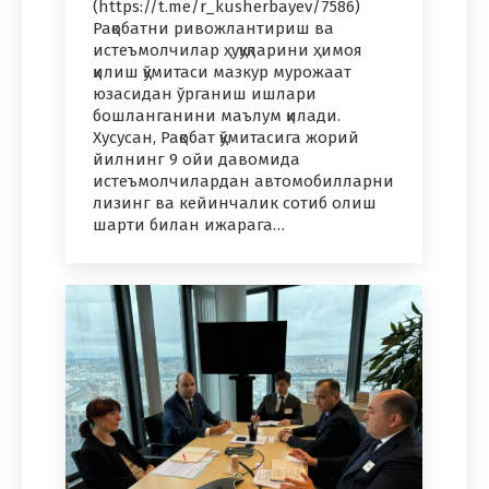
(https://t.me/r_kusherbayev/7586)
Рақобатни ривожлантириш ва
истеъмолчилар ҳуқуқларини ҳимоя
қилиш қўмитаси мазкур мурожаат
юзасидан ўрганиш ишлари
бошланганини маълум қилади.
Хусусан, Рақобат қўмитасига жорий
йилнинг 9 ойи давомида
истеъмолчилардан автомобилларни
лизинг ва кейинчалик сотиб олиш
шарти билан ижарага…