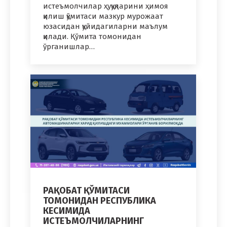
истеъмолчилар ҳуқуқларини ҳимоя
қилиш қўмитаси мазкур мурожаат
юзасидан қуйидагиларни маълум
қилади. Қўмита томонидан
ўрганишлар…
РАҚОБАТ ҚЎМИТАСИ
ТОМОНИДАН РЕСПУБЛИКА
КЕСИМИДА
ИСТЕЪМОЛЧИЛАРНИНГ