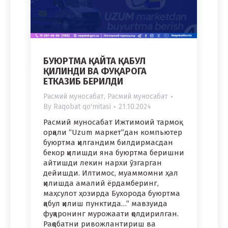
БУЮРТМА ҚАЙТА ҚАБУЛ
ҚИЛИНДИ ВА ФУҚАРОГА
ЕТКАЗИБ БЕРИЛДИ
Расмий муносабат
,
Расмий муносабат
By
Raqobat qo'mitasi
21.10.2024
Расмий муносабат Ижтимоий тармоқ
орқали “Uzum маркет”дан компьютер
буюртма қилгандим билдирмасдан
бекор қилишди яна буюртма беришни
айтишди лекин нархи ўзгарган
дейишди. Илтимос, муаммомни ҳал
қилишда амалий ёрдамберинг,
маҳсулот ҳозирда Бухорода буюртма
қабул қилиш пунктида…” мавзуида
фуқаронинг мурожаати қолдирилган.
Рақобатни ривожлантириш ва