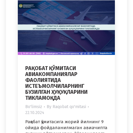
РАҚОБАТ ҚЎМИТАСИ
АВИАКОМПАНИЯЛАР
ФАОЛИЯТИДА
ИСТЕЪМОЛЧИЛАРНИНГ
БУЗИЛГАН ҲУҚУҚЛАРИНИ
ТИКЛАМОҚДА
Bo'limsiz
By
Raqobat qo'mitasi
22.10.2024
Рақобат қўмитасига жорий йилнинг 9
ойида фойдаланилмаган авиачипта