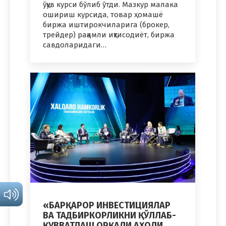
ўқув курси бўлиб ўтди. Мазкур малака
ошириш курсида, товар ҳомашё
биржа иштирокчиларига (брокер,
трейдер) рақамли иқтисодиёт, биржа
савдоларидаги…
«БАРҚАРОР ИНВЕСТИЦИЯЛАР
ВА ТАДБИРКОРЛИКНИ ҚЎЛЛАБ-
ҚУВВАТЛАШ ОРҚАЛИ АҲОЛИ