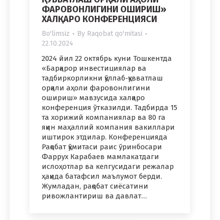
ФАРОВОНЛИГИНИ ОШИРИШ»
ХАЛҚАРО КОНФЕРЕНЦИЯСИ
Bo'limsiz
By
Raqobat qo'mitasi
22.10.2024
2024 йил 22 октябрь куни Тошкентда
«Барқарор инвестициялар ва
тадбиркорликни қўллаб-қувватлаш
орқали аҳоли фаровонлигини
ошириш» мавзусида халқаро
конференция ўтказилди. Тадбирда 15
та хорижий компаниялар ва 80 га
яқин маҳаллий компания вакиллари
иштирок этдилар. Конференцияда
Рақобат қўмитаси раис ўринбосари
Фаррух Карабаев мамлакатдаги
ислоҳотлар ва келгусидаги режалар
ҳақида батафсил маълумот берди.
Жумладан, рақобат сиёсатини
ривожлантириш ва давлат…