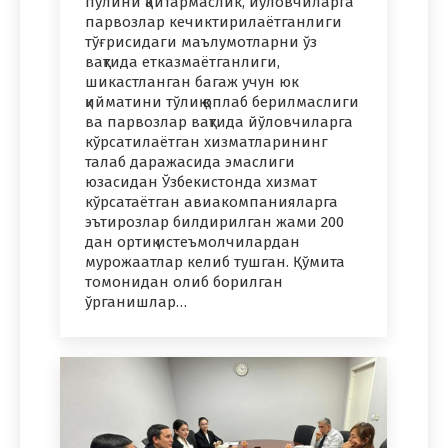
пулини қайтармаслик, йўловчиларга
парвозлар кечиктирилаётганлиги
тўғрисидаги маълумотларни ўз
вақтида етказмаётганлиги,
шикастланган багаж учун юк
қийматини тўлиқ қоплаб берилмаслиги
ва парвозлар вақтида йўловчиларга
кўрсатилаётган хизматларининг
талаб даражасида эмаслиги
юзасидан Ўзбекистонда хизмат
кўрсатаётган авиакомпанияларга
эътирозлар билдирилган жами 200
дан ортиқ истеъмолчилардан
мурожаатлар келиб тушган. Қўмита
томонидан олиб борилган
ўрганишлар…