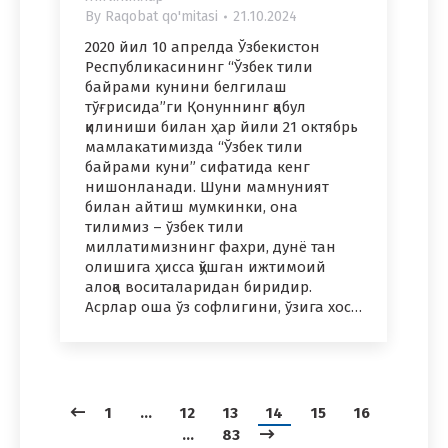
By
Raqobat qo'mitasi
21.10.2024
2020 йил 10 апрелда Ўзбекистон
Республикасининг “Ўзбек тили
байрами кунини белгилаш
тўғрисида”ги Қонуннинг қабул
қилиниши билан ҳар йили 21 октябрь
мамлакатимизда “Ўзбек тили
байрами куни” сифатида кенг
нишонланади. Шуни мамнуният
билан айтиш мумкинки, она
тилимиз – ўзбек тили
миллатимизнинг фахри, дунё тан
олишига ҳисса қўшган ижтимоий
алоқа воситаларидан биридир.
Асрлар оша ўз софлигини, ўзига хос…
1
…
12
13
14
15
16
…
83