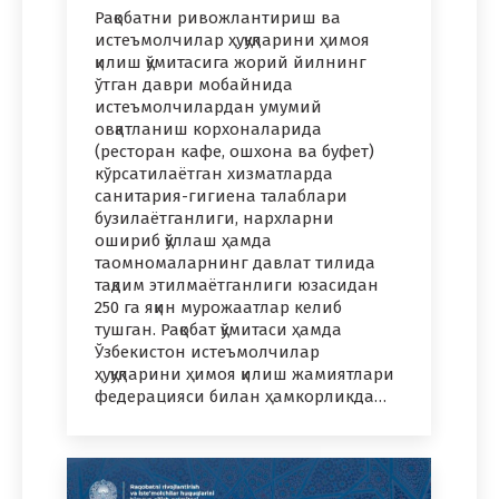
Рақобатни ривожлантириш ва
истеъмолчилар ҳуқуқларини ҳимоя
қилиш қўмитасига жорий йилнинг
ўтган даври мобайнида
истеъмолчилардан умумий
овқатланиш корхоналарида
(ресторан кафе, ошхона ва буфет)
кўрсатилаётган хизматларда
санитария-гигиена талаблари
бузилаётганлиги, нархларни
ошириб қўллаш ҳамда
таомномаларнинг давлат тилида
тақдим этилмаётганлиги юзасидан
250 га яқин мурожаатлар келиб
тушган. Рақобат қўмитаси ҳамда
Ўзбекистон истеъмолчилар
ҳуқуқларини ҳимоя қилиш жамиятлари
федерацияси билан ҳамкорликда…