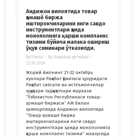
Андижон вилоятида товар
ҳомашё биржа
иштирокчиларини янги савдо
инструментлари ҳамда
монополияга қарши комплаенс
тизими бўйича малака ошириш
ўқув семинари ўтказилди.
Bo'limsiz
By
Raqobat qo'mitasi
22.10.2024
Жорий йилнинг 21-22 октябрь
кунлари Рақобат қўмитаси ҳузуридаги
Рақобат сиёсати ва истеъмолчилар
ҳуқуқлари тадқиқотлари маркази
“Ўзбекистон Республикаси товар-
ҳомашё биржаси” АЖ билан
ҳамкорликда Андижон вилоятида
“Товар ҳомашё биржа
иштирокчиларини янги савдо
инструментлари ҳамда монополияга
қарши комплаенс тизими” мавзусида