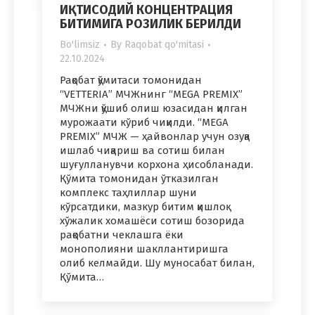
ИҚТИСОДИЙ КОНЦЕНТРАЦИЯ
БИТИМИГА РОЗИЛИК БЕРИЛДИ
Bo'limsiz
By
Raqobat qo'mitasi
22.10.2024
Рақобат қўмитаси томонидан
“VETTERIA” МЧЖнинг “MEGA PREMIX”
МЧЖни қўшиб олиш юзасидан қилган
мурожаати кўриб чиқилди. “MEGA
PREMIX” МЧЖ — ҳайвонлар учун озуқа
ишлаб чиқариш ва сотиш билан
шуғулланувчи корхона ҳисобланади.
Қўмита томонидан ўтказилган
комплекс таҳлиллар шуни
кўрсатдики, мазкур битим қишлоқ
хўжалик хомашёси сотиш бозорида
рақобатни чеклашга ёки
монополияни шакллантиришга
олиб келмайди. Шу муносабат билан,
Қўмита…