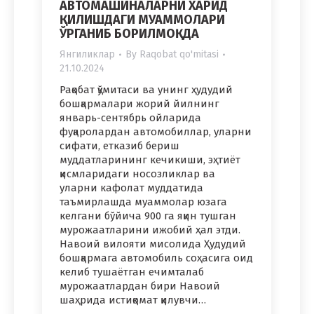
АВТОМАШИНАЛАРНИ ХАРИД
ҚИЛИШДАГИ МУАММОЛАРИ
ЎРГАНИБ БОРИЛМОҚДА
Янгиликлар
By
Raqobat qo'mitasi
21.10.2024
Рақобат қўмитаси ва унинг ҳудудий
бошқармалари жорий йилнинг
январь-сентябрь ойларида
фуқаролардан автомобиллар, уларни
сифати, етказиб бериш
муддатларининг кечикиши, эҳтиёт
қисмларидаги носозликлар ва
уларни кафолат муддатида
таъмирлашда муаммолар юзага
келгани бўйича 900 га яқин тушган
мурожаатларини ижобий ҳал этди.
Навоий вилояти мисолида Ҳудудий
бошқармага автомобиль соҳасига оид
келиб тушаётган ечимталаб
мурожаатлардан бири Навоий
шаҳрида истиқомат қилувчи…