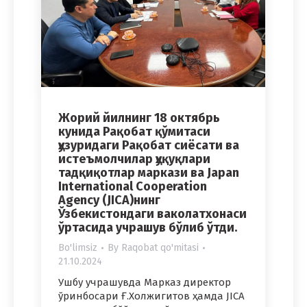
Жорий йилнинг 18 октябрь
кунида Рақобат қўмитаси
ҳузуридаги Рақобат сиёсати ва
истеъмолчилар ҳуқуқлари
тадқиқотлар маркази ва Japan
International Cooperation
Agency (JICA)нинг
Ўзбекистондаги ваколатхонаси
ўртасида учрашув бўлиб ўтди.
Bo'limsiz
By
Raqobat qo'mitasi
21.10.2024
Ушбу учрашувда Марказ директор
ўринбосари Ғ.Холжигитов ҳамда JICA