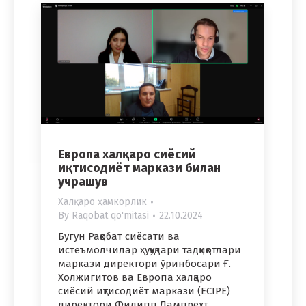
Европа халқаро сиёсий
иқтисодиёт маркази билан
учрашув
Халқаро ҳамкорлик
By
Raqobat qo'mitasi
22.10.2024
Бугун Рақобат сиёсати ва
истеъмолчилар ҳуқуқлари тадқиқотлари
маркази директори ўринбосари Ғ.
Холжигитов ва Европа халқаро
сиёсий иқтисодиёт маркази (ECIPE)
директори Филипп Лампрехт