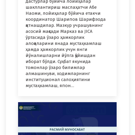
дастурлар бўйича лойиҳалар
шакллантириш маслаҳатчи Абе
Наоми, лойиҳалар бўйича етакчи
координатор Шарипов Шарифзода
қатнашдилар. Мазкур учрашувнинг
асосий мақсади Марказ ва JICA
ўртасида ўзаро ҳамкорлик
алоқаларини янада мустаҳкамлаш
ҳамда ҳамкорлик учун янги
йўналишларни йўлга қўйишдан
иборат бўлди. Суҳбат якунида
томонлар ўзаро билимлар
алмашинуви, ходимларнинг
институционал салоҳиятини
мустаҳкамлаш, япон…