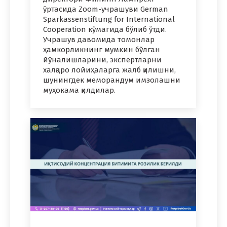
ўртасида Zoom-учрашуви German
Sparkassenstiftung for International
Cooperation кўмагида бўлиб ўтди.
Учрашув давомида томонлар
ҳамкорликнинг мумкин бўлган
йўналишларини, экспертларни
халқаро лойиҳаларга жалб қилишни,
шунингдек меморандум имзолашни
муҳокама қилдилар.