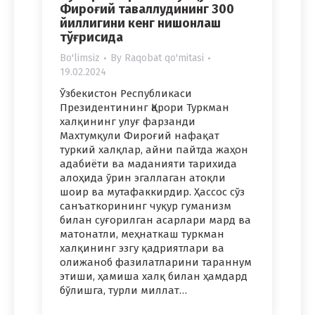
Фироғий таваллудининг 300
йиллигини кенг нишонлаш
тўғрисида
Bo'limsiz
By
Raqobat qo'mitasi
19.02.2024
Ўзбекистон Республикаси
Президентининг Қарори Туркман
халқининг улуғ фарзанди
Махтумқули Фироғий нафақат
туркий халқлар, айни пайтда жаҳон
адабиёти ва маданияти тарихида
алоҳида ўрин эгаллаган атоқли
шоир ва мутафаккирдир. Ҳассос сўз
санъаткорининг чуқур гуманизм
билан суғорилган асарлари мард ва
матонатли, меҳнаткаш туркман
халқининг эзгу қадриятлари ва
олижаноб фазилатларини тараннум
этиши, ҳамиша халқ билан ҳамдард
бўлишга, турли миллат…