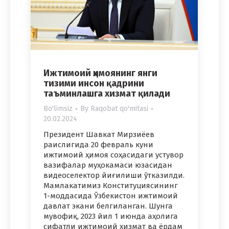
Ижтимоий ҳимоянинг янги
тизими инсон қадрини
таъминлашга хизмат қилади
Bo'limsiz
By
Raqobat qo'mitasi
20.02.2024
Президент Шавкат Мирзиёев
раислигида 20 февраль куни
ижтимоий ҳимоя соҳасидаги устувор
вазифалар муҳокамаси юзасидан
видеоселектор йиғилиши ўтказилди.
Мамлакатимиз Конституциясининг
1-моддасида Ўзбекистон ижтимоий
давлат экани белгиланган. Шунга
мувофиқ, 2023 йил 1 июнда аҳолига
сифатли ижтимоий хизмат ва ёрдам