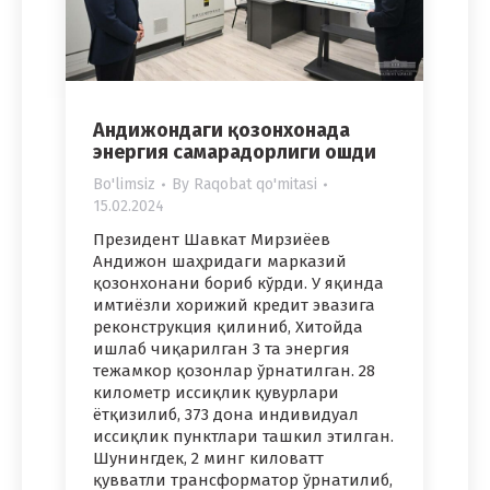
Андижондаги қозонхонада
энергия самарадорлиги ошди
Bo'limsiz
By
Raqobat qo'mitasi
15.02.2024
Президент Шавкат Мирзиёев
Андижон шаҳридаги марказий
қозонхонани бориб кўрди. У яқинда
имтиёзли хорижий кредит эвазига
реконструкция қилиниб, Хитойда
ишлаб чиқарилган 3 та энергия
тежамкор қозонлар ўрнатилган. 28
километр иссиқлик қувурлари
ётқизилиб, 373 дона индивидуал
иссиқлик пунктлари ташкил этилган.
Шунингдек, 2 минг киловатт
қувватли трансформатор ўрнатилиб,