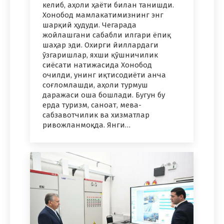
келиб, аҳоли ҳаёти билан танишди.
Хонобод мамлакатимизнинг энг
шарқий ҳудуди. Чегарада
жойлашгани сабабли илгари ёпиқ
шаҳар эди. Охирги йиллардаги
ўзгаришлар, яхши қўшничилик
сиёсати натижасида Хонобод
очилди, унинг иқтисодиёти анча
соғломлашди, аҳоли турмуш
даражаси оша бошлади. Бугун бу
ерда туризм, саноат, мева-
сабзавотчилик ва хизматлар
ривожланмоқда. Янги…