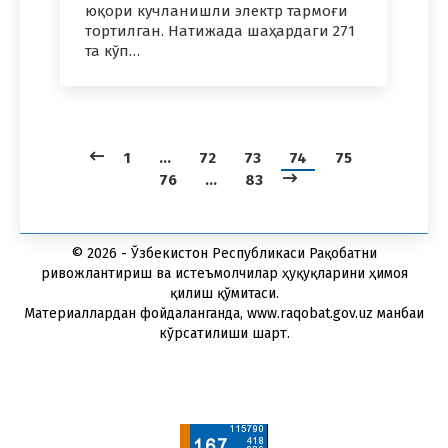
юқори кучланишли электр тармоғи
тортилган. Натижада шаҳардаги 271
та кўп…
1
…
72
73
74
75
76
…
83
© 2026 - Ўзбекистон Республикаси Рақобатни
ривожлантириш ва истеъмолчилар ҳуқуқларини ҳимоя
қилиш қўмитаси.
Материаллардан фойдаланганда, www.raqobat.gov.uz манбаи
кўрсатилиши шарт.