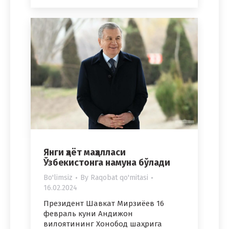
Янги ҳаёт маҳалласи
Ўзбекистонга намуна бўлади
Bo'limsiz
By
Raqobat qo'mitasi
16.02.2024
Президент Шавкат Мирзиёев 16
февраль куни Андижон
вилоятининг Хонобод шаҳрига