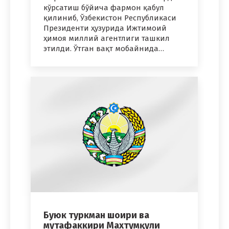
кўрсатиш бўйича фармон қабул
қилиниб, Ўзбекистон Республикаси
Президенти ҳузурида Ижтимоий
ҳимоя миллий агентлиги ташкил
этилди. Ўтган вақт мобайнида…
Буюк туркман шоири ва
мутафаккири Махтумқули