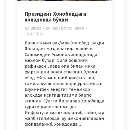
Президент Хонободдаги
хонадонда бўлди
Bo'limsiz
By
Raqobat qo'mitasi
16.02.2024
Давлатимиз раҳбари Хонобод шаҳри
Янги ҳаёт маҳалласида яшовчи
Салоҳиддин Усмонов хонадонида
меҳмон бўлди. Оила бошлиғи
рафиқаси Зиёда опа билан икки
фарзандни вояга етказган. Ҳовли
обод. Уй замонавий қиёфага эга,
томига қуёш панеллари ўрнатилган.
Шунингдек, энергия тежамкор
алоҳида иситиш тизими барпо
этилган. Сўнгги йилларда Хонободда
туризм ривожланмоқда.
Инфратузилма яхшиланиб, сайёҳлар
жалб этилмоқда. Бу имкониятлардан
фойдаланиб, хонадонда…