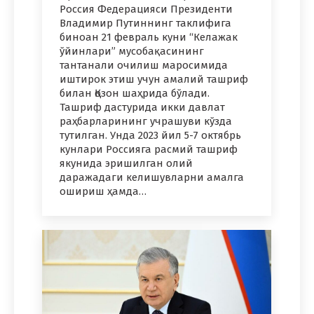
Россия Федерацияси Президенти
Владимир Путиннинг таклифига
биноан 21 февраль куни “Келажак
ўйинлари” мусобақасининг
тантанали очилиш маросимида
иштирок этиш учун амалий ташриф
билан Қозон шаҳрида бўлади.
Ташриф дастурида икки давлат
раҳбарларининг учрашуви кўзда
тутилган. Унда 2023 йил 5-7 октябрь
кунлари Россияга расмий ташриф
якунида эришилган олий
даражадаги келишувларни амалга
ошириш ҳамда…