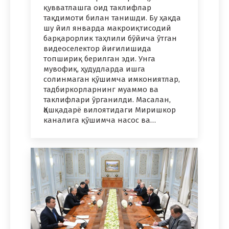
қувватлашга оид таклифлар
тақдимоти билан танишди. Бу ҳақда
шу йил январда макроиқтисодий
барқарорлик таҳлили бўйича ўтган
видеоселектор йиғилишида
топшириқ берилган эди. Унга
мувофиқ, ҳудудларда ишга
солинмаган қўшимча имкониятлар,
тадбиркорларнинг муаммо ва
таклифлари ўрганилди. Масалан,
Қашқадарё вилоятидаги Миришкор
каналига қўшимча насос ва…