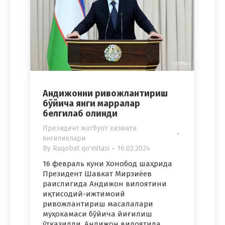
Андижонни ривожлантириш
бўйича янги марралар
белгилаб олинди
Президент матбуот хизмати
янгиликлари
By
Raqobat qo'mitasi
16.02.2024
16 февраль куни Хонобод шаҳрида
Президент Шавкат Мирзиёев
раислигида Андижон вилоятини
иқтисодий-ижтимоий
ривожлантириш масалалари
муҳокамаси бўйича йиғилиш
ўтказилди. Андижон вилоятида