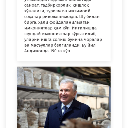
саноат, тадбиркорлик, қишлоқ
хўжалиги, туризм ва ижтимоий
соҳалар ривожланмоқда. Шу билан
бирга, ҳали фойдаланилмаган
имкониятлар ҳам кўп. Йиғилишда
шундай имкониятлар кўрсатилиб,
уларни ишга солиш бўйича чоралар
ва масъуллар белгиланди. Бу йил
Андижонда 190 та кўп…