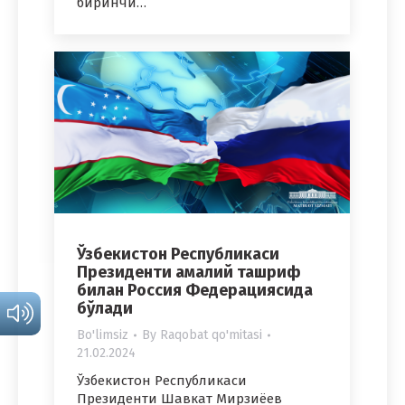
биринчи…
Ўзбекистон Республикаси
Президенти амалий ташриф
билан Россия Федерациясида
бўлади
Bo'limsiz
By
Raqobat qo'mitasi
21.02.2024
Ўзбекистон Республикаси
Президенти Шавкат Мирзиёев