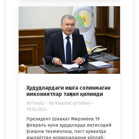
Ҳудудлардаги ишга солинмаган
имкониятлар таҳлил қилинди
Bo'limsiz
By
Raqobat qo'mitasi
19.02.2024
Президент Шавкат Мирзиёев 19
февраль куни ҳудудларда иқтисодий
ўсишни таъминлаш, паст қувватда
ишлаётган корхоналарни қўллаб-