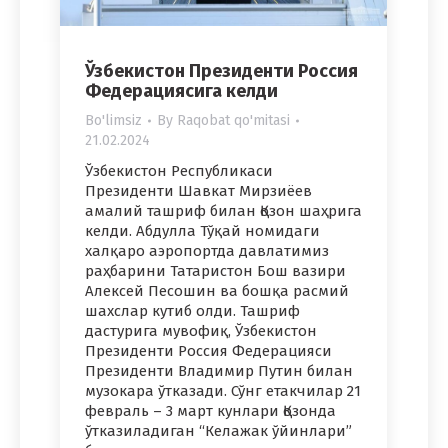
Ўзбекистон Президенти Россия
Федерациясига келди
Bo'limsiz
By
Raqobat qo'mitasi
21.02.2024
Ўзбекистон Республикаси
Президенти Шавкат Мирзиёев
амалий ташриф билан Қозон шаҳрига
келди. Абдулла Тўқай номидаги
халқаро аэропортда давлатимиз
раҳбарини Татаристон Бош вазири
Алексей Песошин ва бошқа расмий
шахслар кутиб олди. Ташриф
дастурига мувофиқ, Ўзбекистон
Президенти Россия Федерацияси
Президенти Владимир Путин билан
музокара ўтказади. Сўнг етакчилар 21
февраль – 3 март кунлари Қозонда
ўтказиладиган “Келажак ўйинлари”