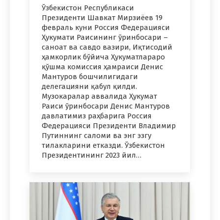
Ўзбекистон Республикаси
Президенти Шавкат Мирзиёев 19
февраль куни Россия Федерацияси
Ҳукумати Раисининг ўринбосари –
саноат ва савдо вазири, Иқтисодий
ҳамкорлик бўйича Ҳукуматлараро
қўшма комиссия ҳамраиси Денис
Мантуров бошчилигидаги
делегацияни қабул қилди.
Музокаралар аввалида Ҳукумат
Раиси ўринбосари Денис Мантуров
давлатимиз раҳбарига Россия
Федерацияси Президенти Владимир
Путиннинг саломи ва энг эзгу
тилакларини етказди. Ўзбекистон
Президентининг 2023 йил…