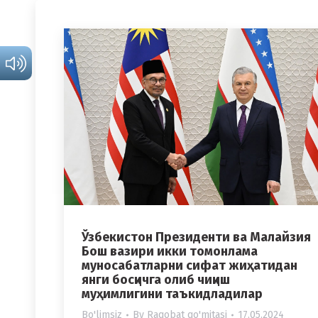
Ўзбекистон Президенти ва Малайзия
Бош вазири икки томонлама
муносабатларни сифат жиҳатидан
янги босқичга олиб чиқиш
муҳимлигини таъкидладилар
Bo'limsiz
By
Raqobat qo'mitasi
17.05.2024