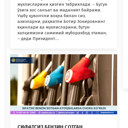
мухлисларини қизғин табриклади. – Бугун
ўзига хос санъат ва маданият байрами.
Ушбу қувончли воқеа билан сиз,
азизларни, раҳматли Ботир Зокировнинг
яқинлари ва мухлисларини, бутун
халқимизни самимий муборакбод этаман,
– деди Президент.…
СИФАТСИЗ БЕНЗИН СОТГАН