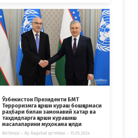
Ўзбекистон Президенти БМТ
Терроризмга қарши кураш бошқармаси
раҳбари билан замонавий хатар ва
таҳдидларга қарши курашиш
масалаларини муҳокама қилди
Bo'limsiz
By
Raqobat qo'mitasi
15.05.2024