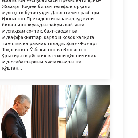
Қозоғистон Республикаси Президенти Қасим-
Жомарт Тоқаев билан телефон орқали
мулоқоти бўлиб ўтди. Давлатимиз раҳбари
Қозоғистон Президентини таваллуд куни
билан чин юракдан табриклаб, унга
мустаҳкам соғлик, бахт-саодат ва
муваффақиятлар, қардош қозоқ халқига
тинчлик ва равнақ тилади. Қасим-Жомарт
Тоқаевнинг Ўзбекистон ва Қозоғистон
ўртасидаги дўстлик ва яхши қўшничилик
муносабатларини мустаҳкамлашга
қўшган…