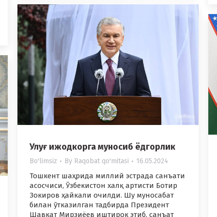
Улуғ ижодкорга муносиб ёдгорлик
Bo'limsiz
By
Raqobat qo'mitasi
16.05.2024
Тошкент шаҳрида миллий эстрада санъати
асосчиси, Ўзбекистон халқ артисти Ботир
Зокиров ҳайкали очилди. Шу муносабат
билан ўтказилган тадбирда Президент
Шавкат Мирзиёев иштирок этиб, санъат