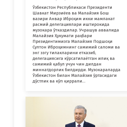
Ўзбекистон Республикаси Президенти
Шавкат Мирзиёев ва Малайзия Бош
вазири Анвар Иброҳим икки мамлакат
расмий делегациялари иштирокида
музокара ўтказдилар. Учрашув аввалида
Малайзия Ҳукумати раҳбари
Президентимизга Малайзия Подшоҳи
Султон Иброҳимнинг самимий саломи ва
энг эзгу тилакларини етказиб,
делегациясига кўрсатилаётган илиқ ва
самимий қабул учун чин дилдан
миннатдорлик билдирди. Музокараларда
Ўзбекистон билан Малайзия ўртасидаги
дўстлик ва кўп қиррали…