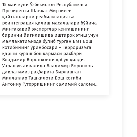
15 май куни Ўзбекистон Республикаси
Президенти Шавкат Мирзиёев
қайтганларни реабилитация ва
реинтеграция қилиш масалалари бўйича
Минтақавий экспертлар кенгашининг
биринчи йиғилишида иштирок этиш учун
мамлакатимизда бўлиб турган БМТ Бош
котибининг ўринбосари – Терроризмга
қарши кураш бошқармаси раҳбари
Владимир Воронковни қабул қилди.
Учрашув аввалида Владимир Воронков
давлатимиз раҳбарига Бирлашган
Миллатлар Ташкилоти Бош котиби
Антониу Гутерришнинг самимий саломи…