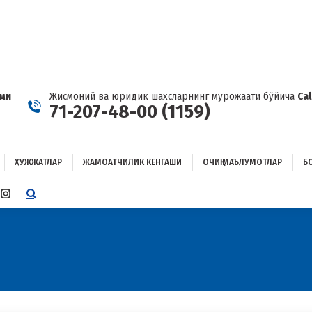
ҲУЖЖАТЛАР
ЖАМОАТЧИЛИК КЕНГАШИ
ОЧИҚ МАЪЛУМОТЛАР
ОҒЛАНИШ
ами
Жисмоний ва юридик шахсларнинг мурожаати бўйича
Ca
71-207-48-00 (1159)
ҲУЖЖАТЛАР
ЖАМОАТЧИЛИК КЕНГАШИ
ОЧИҚ МАЪЛУМОТЛАР
Б
E
TTER
INSTAGRAM
E
PAGE
ENS
OPENS
IN
W
NEW
W
NDOW
WINDOW