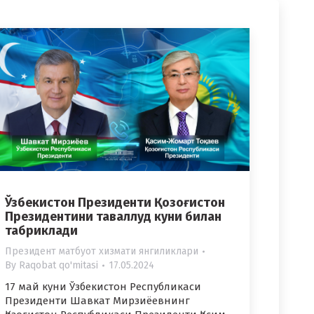
Ўзбекистон Президенти Қозоғистон
Президентини таваллуд куни билан
табриклади
Президент матбуот хизмати янгиликлари
By
Raqobat qo'mitasi
17.05.2024
17 май куни Ўзбекистон Республикаси
Президенти Шавкат Мирзиёевнинг