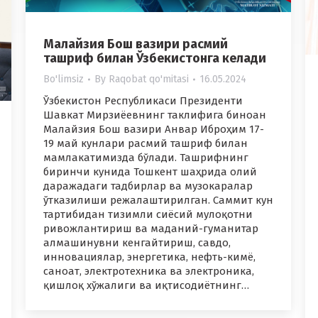
Малайзия Бош вазири расмий
ташриф билан Ўзбекистонга келади
Bo'limsiz
By
Raqobat qo'mitasi
16.05.2024
Ўзбекистон Республикаси Президенти
Шавкат Мирзиёевнинг таклифига биноан
Малайзия Бош вазири Анвар Иброҳим 17-
19 май кунлари расмий ташриф билан
мамлакатимизда бўлади. Ташрифнинг
биринчи кунида Тошкент шаҳрида олий
даражадаги тадбирлар ва музокаралар
ўтказилиши режалаштирилган. Саммит кун
тартибидан тизимли сиёсий мулоқотни
ривожлантириш ва маданий-гуманитар
алмашинувни кенгайтириш, савдо,
инновациялар, энергетика, нефть-кимё,
саноат, электротехника ва электроника,
қишлоқ хўжалиги ва иқтисодиётнинг…