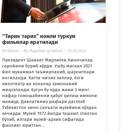
“Тирик тарих” номли туркум
фильмлар яратилади
Bo'limsiz
By
Raqobat qo'mitasi
16.05.2024
Президент Шавкат Мирзиёев Киночилар
саройини бориб кўрди. Ушбу маскан 2021
йил мукаммал таъмирланиб, шароитлари
янгиланди. Катта-кичик заллар, ёзги
кинотеатр ва хоналар замонавий
жиҳозланди. Бугун бу ерда жами 3 минг
нафар томошабинни қабул қилиш имкони
мавжуд. Давлатимиз раҳбари дастлаб
Ўзбекистон кино санъати музейини кўздан
кечирди. Музей 1972 йилда ташкил этилган
бўлиб, илгари музей-архив сифатида
фаолият юритган.…