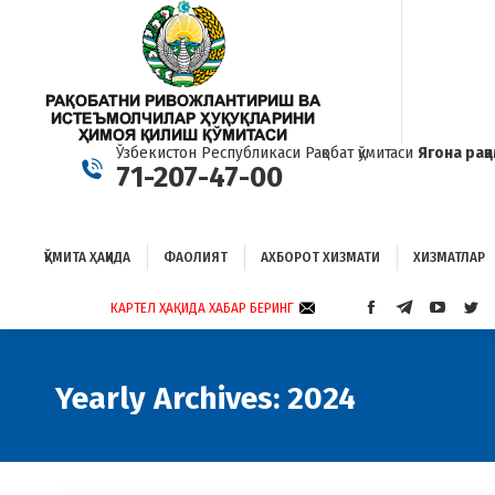
ҚЎМИТА ҲАҚИДА
ФАОЛИЯТ
АХБОРОТ ХИЗМАТИ
ХИЗМАТЛАР
Б
Ўзбекистон Республикаси Рақобат қўмитаси
Ягона рақ
71-207-47-00
ҚЎМИТА ҲАҚИДА
ФАОЛИЯТ
АХБОРОТ ХИЗМАТИ
ХИЗМАТЛАР
КАРТЕЛ ҲАҚИДА ХАБАР БЕРИНГ
FACEBOOK
TELEGRAM
YOUTUB
TWI
PAGE
PAGE
PAGE
PAG
OPENS
OPENS
OPENS
OP
IN
IN
IN
IN
Yearly Archives:
2024
NEW
NEW
NEW
NE
WINDOW
WINDOW
WINDO
WI