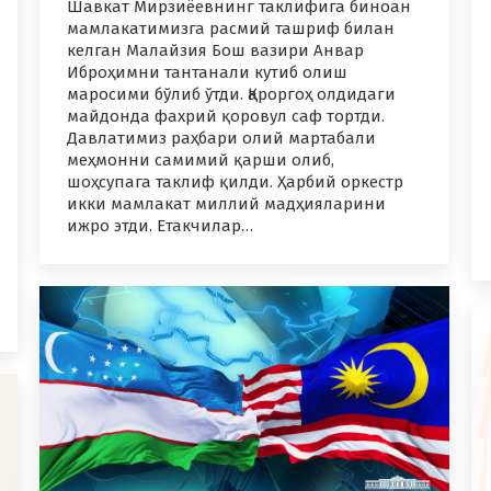
Шавкат Мирзиёевнинг таклифига биноан
мамлакатимизга расмий ташриф билан
келган Малайзия Бош вазири Анвар
Иброҳимни тантанали кутиб олиш
маросими бўлиб ўтди. Қароргоҳ олдидаги
майдонда фахрий қоровул саф тортди.
Давлатимиз раҳбари олий мартабали
меҳмонни самимий қарши олиб,
шоҳсупага таклиф қилди. Ҳарбий оркестр
икки мамлакат миллий мадҳияларини
ижро этди. Етакчилар…