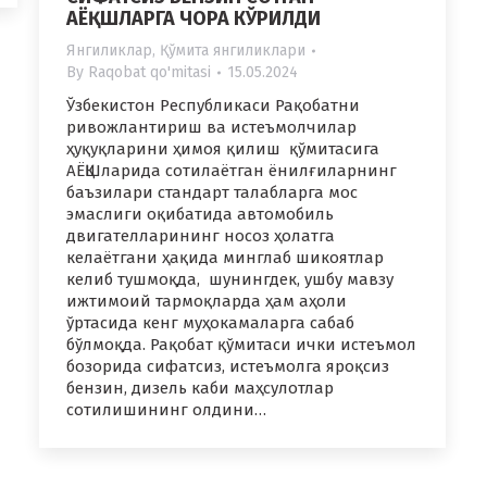
АЁҚШЛАРГА ЧОРА КЎРИЛДИ
Янгиликлар
,
Қўмита янгиликлари
By
Raqobat qo'mitasi
15.05.2024
Ўзбекистон Республикаси Рақобатни
ривожлантириш ва истеъмолчилар
ҳуқуқларини ҳимоя қилиш қўмитасига
АЁҚШларида сотилаётган ёнилғиларнинг
баъзилари стандарт талабларга мос
эмаслиги оқибатида автомобиль
двигателларининг носоз ҳолатга
келаётгани ҳақида минглаб шикоятлар
келиб тушмоқда, шунингдек, ушбу мавзу
ижтимоий тармоқларда ҳам аҳоли
ўртасида кенг муҳокамаларга сабаб
бўлмоқда. Рақобат қўмитаси ички истеъмол
бозорида сифатсиз, истеъмолга яроқсиз
бензин, дизель каби маҳсулотлар
сотилишининг олдини…