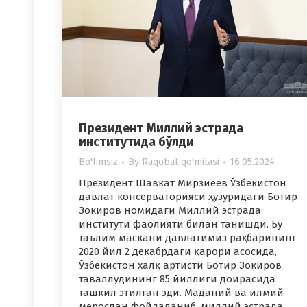
Президент Миллий эстрада
институтида бўлди
Bo'limsiz
By
Raqobat qo'mitasi
16.05.2024
Президент Шавкат Мирзиёев Ўзбекистон
давлат консерваторияси ҳузуридаги Ботир
Зокиров номидаги Миллий эстрада
институти фаолияти билан танишди. Бу
таълим маскани давлатимиз раҳбарининг
2020 йил 2 декабрдаги қарори асосида,
Ўзбекистон халқ артисти Ботир Зокиров
таваллудининг 85 йиллиги доирасида
ташкил этилган эди. Маданий ва илмий
меросдан фойдаланиб, миллий эстрада