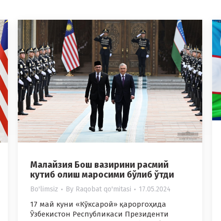
Малайзия Бош вазирини расмий
кутиб олиш маросими бўлиб ўтди
Bo'limsiz
By
Raqobat qo'mitasi
17.05.2024
17 май куни «Кўксарой» қароргоҳида
Ўзбекистон Республикаси Президенти