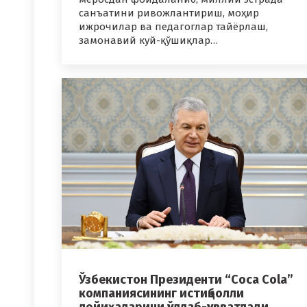
санъатини ривожлантириш, моҳир
ижрочилар ва педагоглар тайёрлаш,
замонавий куй-қўшиқлар…
Ўзбекистон Президенти “Coca Cola”
компаниясининг истиқболли