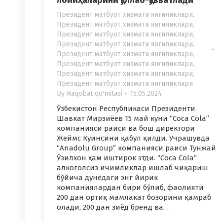
лойиҳаларини қўллаб-қувватлади
Президент матбуот хизмати янгиликлари
,
Президент матбуот хизмати янгиликлари
,
Президент матбуот хизмати янгиликлари
,
Президент матбуот хизмати янгиликлари
,
Президент матбуот хизмати янгиликлари
,
Президент матбуот хизмати янгиликлари
,
Президент матбуот хизмати янгиликлари
,
Президент матбуот хизмати янгиликлари
By
Raqobat qo'mitasi
15.05.2024
Ўзбекистон Республикаси Президенти
Шавкат Мирзиёев 15 май куни “Coca Cola”
компанияси раиси ва бош директори
Жеймс Куинсини қабул қилди. Учрашувда
“Anadolu Group” компанияси раиси Тунжай
Ўзилхон ҳам иштирок этди. “Coca Cola”
алкоголсиз ичимликлар ишлаб чиқариш
бўйича дунёдаги энг йирик
компаниялардан бири бўлиб, фаолияти
200 дан ортиқ мамлакат бозорини қамраб
олади, 200 дан зиёд бренд ва…