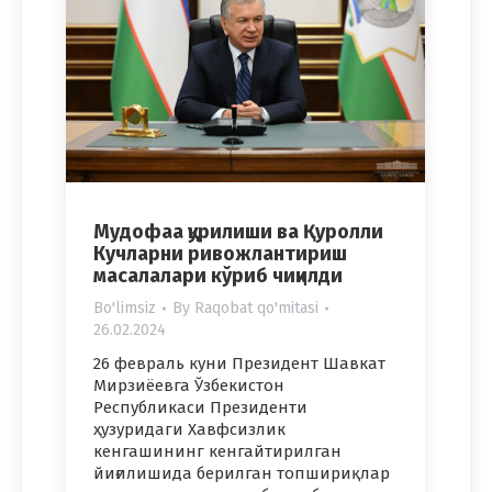
Мудофаа қурилиши ва Қуролли
Кучларни ривожлантириш
масалалари кўриб чиқилди
Bo'limsiz
By
Raqobat qo'mitasi
26.02.2024
26 февраль куни Президент Шавкат
Мирзиёевга Ўзбекистон
Республикаси Президенти
ҳузуридаги Хавфсизлик
кенгашининг кенгайтирилган
йиғилишида берилган топшириқлар