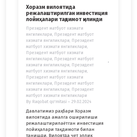
Хоразм вилоятида
режалаштирилган инвестиция
лойиҳалари тақдимот қилинди
Президент матбуот хизмати
янгиликлари
,
Президент матбуот
хизмати янгиликлари
,
Президент
матбуот хизмати янгиликлари
,
Президент матбуот хизмати
янгиликлари
,
Президент матбуот
хизмати янгиликлари
,
Президент
матбуот хизмати янгиликлари
,
Президент матбуот хизмати
янгиликлари
,
Президент матбуот
хизмати янгиликлари
,
Президент
матбуот хизмати янгиликлари
By
Raqobat qo'mitasi
29.02.2024
Давлатимиз раҳбари Хоразм
вилоятида амалга оширилиши
режалаштирилаётган инвестиция
лойиҳалари тақдимоти билан
танишди. Вилоятда чет эллик