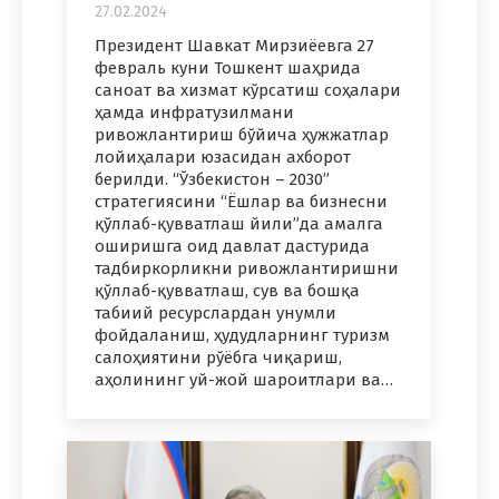
27.02.2024
Президент Шавкат Мирзиёевга 27
февраль куни Тошкент шаҳрида
саноат ва хизмат кўрсатиш соҳалари
ҳамда инфратузилмани
ривожлантириш бўйича ҳужжатлар
лойиҳалари юзасидан ахборот
берилди. “Ўзбекистон – 2030”
стратегиясини “Ёшлар ва бизнесни
қўллаб-қувватлаш йили”да амалга
оширишга оид давлат дастурида
тадбиркорликни ривожлантиришни
қўллаб-қувватлаш, сув ва бошқа
табиий ресурслардан унумли
фойдаланиш, ҳудудларнинг туризм
салоҳиятини рўёбга чиқариш,
аҳолининг уй-жой шароитлари ва…