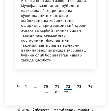
ижроси юзасидан ахборот берилди.
Мудофаа вазирининг қўйилган
вазифалар бажарилиши ва
қўшинларнинг жанговар
шайлигини ва қобилиятини
ошириш, уларни замонавий қурол-
аслаҳа ва ҳарбий техника билан
таъминлаш, сержантлар
корпусининг фаолиятини
такомиллаштириш ва ёшларни
ватанпарварлик руҳида тарбиялаш
бўйича олиб борилаётган ишлар
ҳақида ҳисоботи…
1
…
70
71
72
73
74
…
83
© 2026 - Ўзбекистон Республикаси Рақобатни