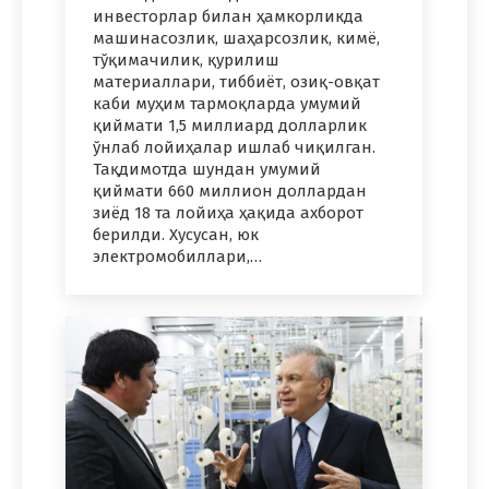
инвесторлар билан ҳамкорликда
машинасозлик, шаҳарсозлик, кимё,
тўқимачилик, қурилиш
материаллари, тиббиёт, озиқ-овқат
каби муҳим тармоқларда умумий
қиймати 1,5 миллиард долларлик
ўнлаб лойиҳалар ишлаб чиқилган.
Тақдимотда шундан умумий
қиймати 660 миллион доллардан
зиёд 18 та лойиҳа ҳақида ахборот
берилди. Хусусан, юк
электромобиллари,…