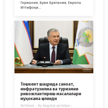
Германия, Буюк Британия, Европа
Иттифоқи…
Тошкент шаҳрида саноат,
инфратузилма ва туризмни
ривожлантириш масалалари
муҳокама қилинди
Bo'limsiz
By
Raqobat qo'mitasi