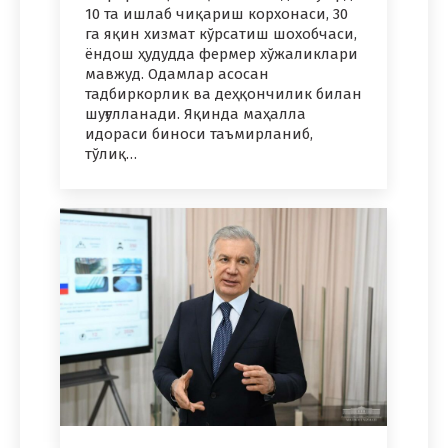
10 та ишлаб чиқариш корхонаси, 30
га яқин хизмат кўрсатиш шохобчаси,
ёндош ҳудудда фермер хўжаликлари
мавжуд. Одамлар асосан
тадбиркорлик ва деҳқончилик билан
шуғулланади. Яқинда маҳалла
идораси биноси таъмирланиб,
тўлиқ…