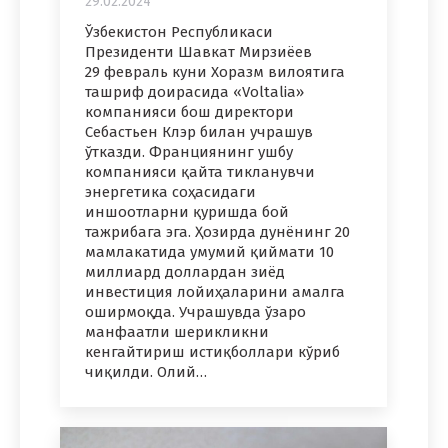
29.02.2024
Ўзбекистон Республикаси
Президенти Шавкат Мирзиёев
29 февраль куни Хоразм вилоятига
ташриф доирасида «Voltalia»
компанияси бош директори
Себастьен Клэр билан учрашув
ўтказди. Франциянинг ушбу
компанияси қайта тикланувчи
энергетика соҳасидаги
иншоотларни қуришда бой
тажрибага эга. Ҳозирда дунёнинг 20
мамлакатида умумий қиймати 10
миллиард доллардан зиёд
инвестиция лойиҳаларини амалга
оширмоқда. Учрашувда ўзаро
манфаатли шерикликни
кенгайтириш истиқболлари кўриб
чиқилди. Олий…