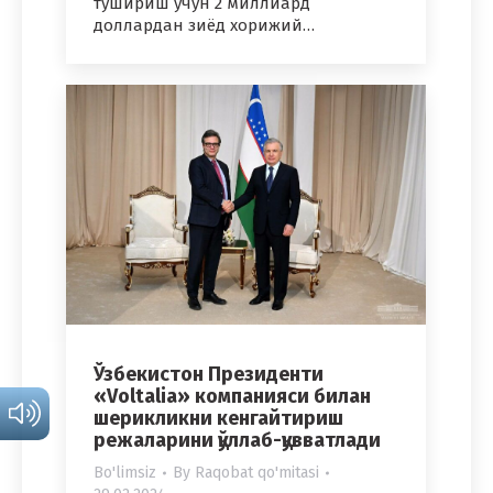
тушириш учун 2 миллиард
доллардан зиёд хорижий…
Ўзбекистон Президенти
«Voltalia» компанияси билан
шерикликни кенгайтириш
режаларини қўллаб-қувватлади
Bo'limsiz
By
Raqobat qo'mitasi