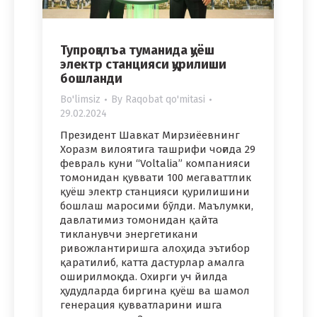
Тупроққалъа туманида қуёш
электр станцияси қурилиши
бошланди
Bo'limsiz
By
Raqobat qo'mitasi
29.02.2024
Президент Шавкат Мирзиёевнинг
Хоразм вилоятига ташрифи чоғида 29
февраль куни “Voltalia” компанияси
томонидан қуввати 100 мегаваттлик
қуёш электр станцияси қурилишини
бошлаш маросими бўлди. Маълумки,
давлатимиз томонидан қайта
тикланувчи энергетикани
ривожлантиришга алоҳида эътибор
қаратилиб, катта дастурлар амалга
оширилмоқда. Охирги уч йилда
ҳудудларда биргина қуёш ва шамол
генерация қувватларини ишга