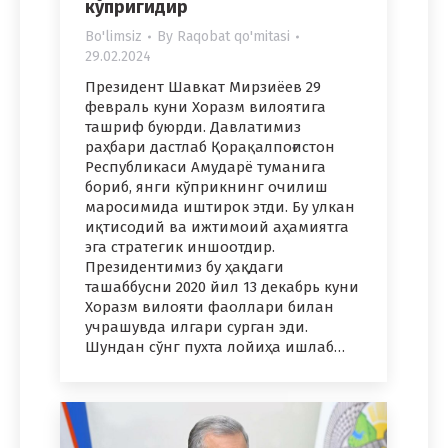
кўпригидир
Bo'limsiz
By
Raqobat qo'mitasi
29.02.2024
Президент Шавкат Мирзиёев 29
февраль куни Хоразм вилоятига
ташриф буюрди. Давлатимиз
раҳбари дастлаб Қорақалпоғистон
Республикаси Амударё туманига
бориб, янги кўприкнинг очилиш
маросимида иштирок этди. Бу улкан
иқтисодий ва ижтимоий аҳамиятга
эга стратегик иншоотдир.
Президентимиз бу ҳақдаги
ташаббусни 2020 йил 13 декабрь куни
Хоразм вилояти фаоллари билан
учрашувда илгари сурган эди.
Шундан сўнг пухта лойиҳа ишлаб…