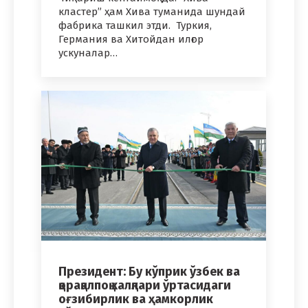
кластер” ҳам Хива туманида шундай
фабрика ташкил этди. Туркия,
Германия ва Хитойдан илғор
ускуналар…
Президент: Бу кўприк ўзбек ва
қорақалпоқ халқлари ўртасидаги
оғзибирлик ва ҳамкорлик