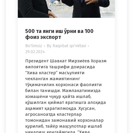
500 та янги иш ўрни ва 100
фоиз экспорт
Bo'limsiz
By
Raqobat qo'mitasi
29.02.2024
Президент Шавкат Мирзиёев Хоразм
вилоятига ташрифи доирасида
“Хива кластер” масъулияти
чекланган жамиятининг
тўқимачилик корхонаси фаолияти
билан танишди. Мамлакатимизда
хомашёни чуқур қайта ишлаб,
қўшилган қиймат яратишга алоҳида
аҳамият қаратилмоқда. Хусусан,
агросаноатда кластерлар
томонидан замонавий корхоналар
қурилиб, тайёр маҳсулотлар ишлаб
чиқариш кенгаймоқда. “Хива