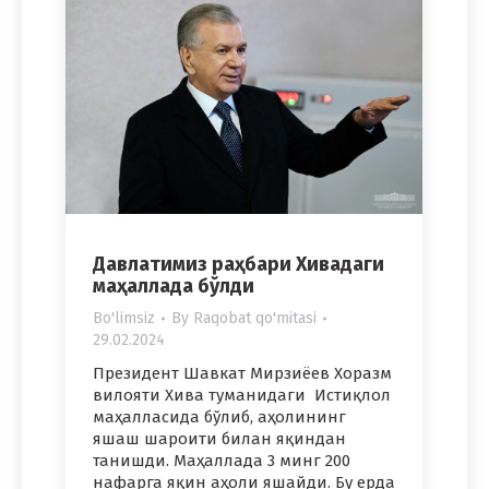
Давлатимиз раҳбари Хивадаги
маҳаллада бўлди
Bo'limsiz
By
Raqobat qo'mitasi
29.02.2024
Президент Шавкат Мирзиёев Хоразм
вилояти Хива туманидаги Истиқлол
маҳалласида бўлиб, аҳолининг
яшаш шароити билан яқиндан
танишди. Маҳаллада 3 минг 200
нафарга яқин аҳоли яшайди. Бу ерда