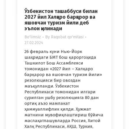
Ўзбекистон ташаббуси билан
2027 йил Халқаро барқарор ва
яшовчан туризм йили деб
эълон қилинади
Bo'limsiz
By
Raqobat qo'mitasi
27.02.2024
26 февраль куни Нью-Йорк
шаҳридаги БМТ бош қароргоҳида
Ташкилот Бош Ассамблеяси
томонидан «2027 йил – Халқаро
барқарор ва яшовчан туризм йили»
резолюцияси бир овоздан
маъқулланди. Ўзбекистон
Республикаси томонидан илгари
сурилган ушбу резолюцияга 80 дан
ортиқ аъзо мамлакат
ҳаммуаллифлик қилди. Ҳужжат
матнини мувофиқлаштириш бўйича
маслаҳатлашувларда Россия, Хитой
Халқ Республикаси, АҚШ, Туркия,