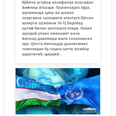
бўйича устувор вазифалар юзасидан
йиғилиш ўтказди. Таҳлилларга кўра,
юртимизда қуёш ва шамол
энергияси салоҳияти электрга бўлган
ҳозирги эҳтиёжни 10-12 баробар
ортиғи билан қоплашга етади. Лекин
шундай улкан имконият анча
йиллар давомида ишга солинмаган
эди. Сўнгги йилларда давлатимиз
томонидан бу соҳага катта эътибор
қаратилиб, ҳуқуқий…