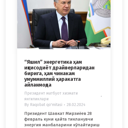
“Яшил” энергетика ҳам
иқтисодиёт драйверларидан
бирига, ҳам чинакам
умуммиллий ҳаракатга
айланмоқда
Президент матбуот хизмати
янгиликлари
By
Raqobat qo'mitasi
28.02.2024
Президент Шавкат Мирзиёев 28
февраль куни қайта тикланувчи
энергия манбаларини кўпайтириш