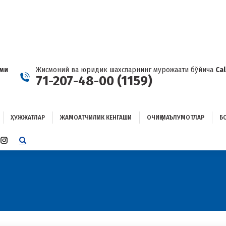
ҲУЖЖАТЛАР
ЖАМОАТЧИЛИК КЕНГАШИ
ОЧИҚ МАЪЛУМОТЛАР
ОҒЛАНИШ
ами
Жисмоний ва юридик шахсларнинг мурожаати бўйича
Ca
71-207-48-00 (1159)
ҲУЖЖАТЛАР
ЖАМОАТЧИЛИК КЕНГАШИ
ОЧИҚ МАЪЛУМОТЛАР
Б
E
TTER
INSTAGRAM
E
PAGE
ENS
OPENS
IN
W
NEW
W
NDOW
WINDOW