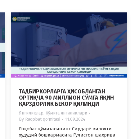
ТАДБИРКОРЛАРГА ҲИСОБЛАНГАН
ОРТИҚЧА 90 МИЛЛИОН СЎМГА ЯҚИН
ҚАРЗДОРЛИК БЕКОР ҚИЛИНДИ
Янгиликлар
,
Қўмита янгиликлари
By
Raqobat qo'mitasi
11.09.2024
Рақобат қўмитасининг Сирдарё вилояти
ҳудудий бошқармасига Гулистон шаҳрида