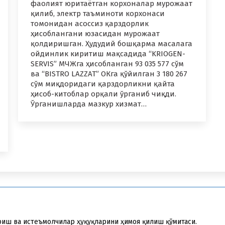
фаолият юритаётган корхоналар мурожаат
қилиб, электр таъминоти корхонаси
томонидан асоссиз қарздорлик
ҳисоблангани юзасидан мурожаат
қолдиришган. Ҳудудий бошқарма масалага
ойдинлик киритиш мақсадида “KRIOGEN-
SERVIS” МЧЖга ҳисобланган 93 035 577 сўм
ва “BISTRO LAZZAT” ОКга қўйилган 3 180 267
сўм миқдоридаги қарздорликни қайта
ҳисоб-китоблар орқали ўрганиб чиқди.
Ўрганишларда мазкур хизмат…
риш ва истеъмолчилар ҳуқуқларини ҳимоя қилиш қўмитаси.