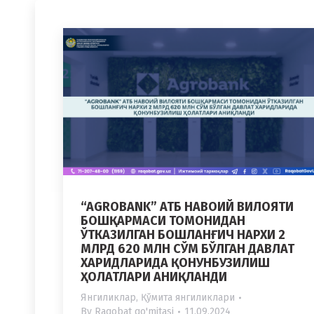
“AGROBANK” АТБ НАВОИЙ ВИЛОЯТИ
БОШҚАРМАСИ ТОМОНИДАН
ЎТКАЗИЛГАН БОШЛАНҒИЧ НАРХИ 2
МЛРД 620 МЛН СЎМ БЎЛГАН ДАВЛАТ
ХАРИДЛАРИДА ҚОНУНБУЗИЛИШ
ҲОЛАТЛАРИ АНИҚЛАНДИ
Янгиликлар
,
Қўмита янгиликлари
By
Raqobat qo'mitasi
11.09.2024