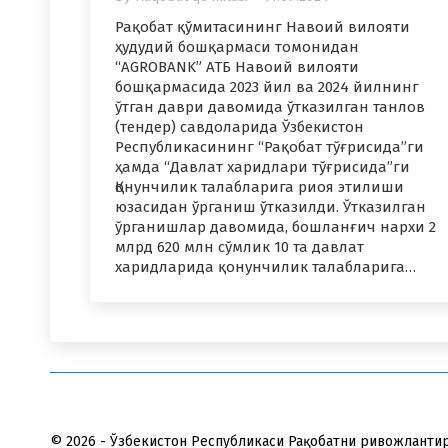
Рақобат қўмитасининг Навоий вилояти
ҳудудий бошқармаси томонидан
“AGROBANK” АТБ Навоий вилояти
бошқармасида 2023 йил ва 2024 йилнинг
ўтган даври давомида ўтказилган танлов
(тендер) савдоларида Ўзбекистон
Республикасининг “Рақобат тўғрисида”ги
ҳамда “Давлат харидлари тўғрисида”ги
Қонунчилик талабларига риоя этилиши
юзасидан ўрганиш ўтказилди. Ўтказилган
ўрганишлар давомида, бошланғич нархи 2
млрд 620 млн сўмлик 10 та давлат
харидларида қонунчилик талабларига…
© 2026 - Ўзбекистон Республикаси Рақобатни ривожланти