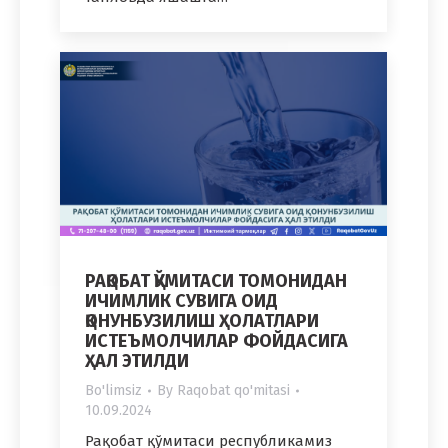
РАҚОБАТ ҚЎМИТАСИ ТОМОНИДАН
ИЧИМЛИК СУВИГА ОИД
ҚОНУНБУЗИЛИШ ҲОЛАТЛАРИ
ИСТЕЪМОЛЧИЛАР ФОЙДАСИГА
ҲАЛ ЭТИЛДИ
Bo'limsiz
By
Raqobat qo'mitasi
10.09.2024
Рақобат қўмитаси республикамиз