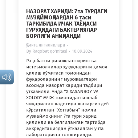
НАЗОРАТ ХАРИДИ: 7та ТУРДАГИ
МУЗҚАЙМОҚЛАРДАН 6 таси
ТАРКИБИДА ИЧАК ТАЁҚЧАСИ
ГУРУҲИДАГИ БАКТЕРИЯЛАР
БОРЛИГИ АНИҚЛАНДИ
Қўмита янгиликлари
By
Raqobat qo'mitasi
10.09.2024
Рақобатни ривожлантириш ва
истеъмолчилар ҳуқуқларини ҳимоя
қилиш қўмитаси томонидан
фуқароларнинг мурожаатлари
асосида назорат хариди тадбири
ўтказилди. Унда “X XASANBOY VA
XOLOD” МЧЖ томонидан ишлаб
чиқарилган қадоғида шакарсиз деб
кўрсатилган “Хоттабыч” номли
музқаймоқнинг 7та тури харид
қилинди ва белгиланган тартибда
аккредитациядан ўтказилган учта
лабораторияга топширилди.