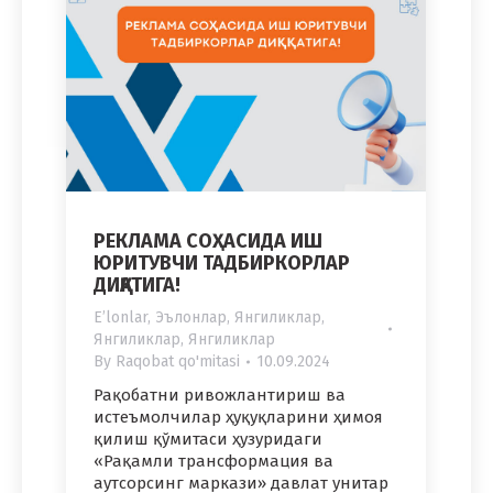
РЕКЛАМА СОҲАСИДА ИШ
ЮРИТУВЧИ ТАДБИРКОРЛАР
ДИҚҚАТИГА!
Eʼlonlar
,
Эълонлар
,
Янгиликлар
,
Янгиликлар
,
Янгиликлар
By
Raqobat qo'mitasi
10.09.2024
Рақобатни ривожлантириш ва
истеъмолчилар ҳуқуқларини ҳимоя
қилиш қўмитаси ҳузуридаги
«Рақамли трансформация ва
аутсорсинг маркази» давлат унитар