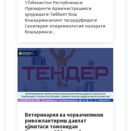
1.Ўзбекистон Республикаси
Президенти Администрацияси
ҳузуридаги Тиббиёт бош
бошқармасининг тасарруфидаги
Санитария-эпидемиология назорати
бошқармаси…
Ветеринария ва чорвачиликни
ривожлантириш давлат
қўмитаси томонидан