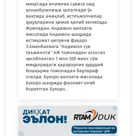
миқёсида ичимлик сувига оид
қонунбузилиши ҳолатлари ўз
вақтида аниқлаб, истеъмолчилар
ҳуқуқларини ҳимоя қилиб келмоқда.
Жумладан, Андижон вилояти
мисолида Андижон шаҳрида
истиқомат қилувчи фуқаро
З.Аманбаевага “Андижон сув
таъминоти” АЖ томонидан асоссиз
ҳисобланган 1 млн 200 минг сўм
миқдоридаги қарздорлик ҳудудий
бошқарма томонидан бартараф
этилди. Бухоро вилояти мисолида
Бухоро шаҳрида фаолият олиб
бораётган Бухоро…