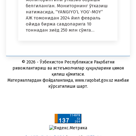
белгиланган. Мониторнинг ўтказиш
натижасида, “YANGIYO‘L YOG‘-MOY”
АЖ томонидан 2024 йил февраль
ойида биржа савдоларига 10
тоннадан зиёд 250 млн сўмга…
© 2026 - Ўзбекистон Республикаси Рақобатни
ривожлантириш ва истеъмолчилар ҳуқуқларини ҳимоя
қилиш қўмитаси.
Материаллардан фойдаланганда, www.raqobat.gov.uz манбаи
кўрсатилиши шарт.