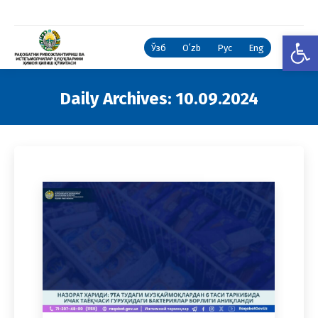
Open
Ўзб
Oʻzb
Рус
Eng
Daily Archives:
10.09.2024
You are here: