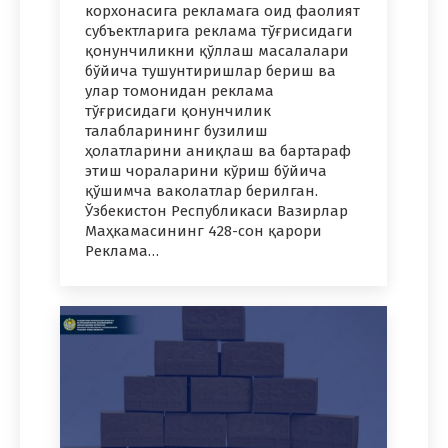
корхонасига рекламага оид фаолият
субъектларига реклама тўғрисидаги
қонунчиликни қўллаш масалалари
бўйича тушунтиришлар бериш ва
улар томонидан реклама
тўғрисидаги қонунчилик
талабларининг бузилиш
ҳолатларини аниқлаш ва бартараф
этиш чораларини кўриш бўйича
қўшимча ваколатлар берилган.
Ўзбекистон Республикаси Вазирлар
Маҳкамасининг 428-сон қарори
Реклама…