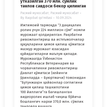
ўтказилган 370 млн. сўмлик
танлов савдоси бекор қилинган
Расмий муносабат
,
Расмий муносабат
By
Raqobat qo'mitasi
10.09.2024
Ижтимоий тармоқда “3 дақиқалик
ролик учун 224 миллион сўм!” номли
мурожаат қолдирилган. Рақобатни
ривожлантириш ва истеъмолчилар
ҳуқуқларини ҳимоя қилиш қўмитаси
мазкур мурожаат юзасидан
қуйидагиларни маълум қилади.
Мурожаатда Ўзбекистон
Республикаси Ветеринария ва
чорвачиликни ривожлантириш
Давлат қўмитаси (кейинги
ўринларда – Буюртмачи) томонидан
“Бутунжаҳон ҳайвонлар соғлигини
ҳимоя қилиш ташкилотини
100 йиллиги”га бағишланган
видеоролик ишлаб чиқиш бўйича
бошланғич нархи 370,0 млн. сўмлик
танловда яшашга…