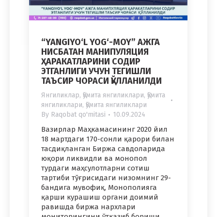
“YANGIYO‘L YOG‘-MOY” АЖГА
НИСБАТАН МАНИПУЛЯЦИЯ
ҲАРАКАТЛАРИНИ СОДИР
ЭТГАНЛИГИ УЧУН ТЕГИШЛИ
ТАЪСИР ЧОРАСИ ҚЎЛЛАНИЛДИ
Янгиликлар
,
Қўмита янгиликлари
,
Қўмита
янгиликлари
,
Қўмита янгиликлари
By
Raqobat qo'mitasi
10.09.2024
Вазирлар Маҳкамасининг 2020 йил
18 мартдаги 170-сонли қарори билан
тасдиқланган Биржа савдоларида
юқори ликвидли ва монопол
турдаги маҳсулотларни сотиш
тартиби тўғрисидаги низомнинг 29-
бандига мувофиқ, Монополияга
қарши курашиш органи доимий
равишда биржа нархлари
мониторингини ўтказиб бориши