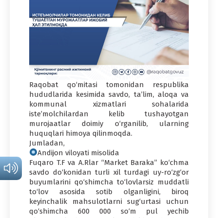
Raqobat qo‘mitasi tomonidan respublika
hududlarida kesimida savdo, ta’lim, aloqa va
kommunal xizmatlari sohalarida
iste’molchilardan kelib tushayotgan
murojaatlar doimiy o‘rganilib, ularning
huquqlari himoya qilinmoqda.
Jumladan,
Andijon viloyati misolida
Fuqaro T.F va A.Rlar “Market Baraka” ko‘chma
savdo do‘konidan turli xil turdagi uy-ro‘zg‘or
buyumlarini qo‘shimcha to‘lovlarsiz muddatli
to‘lov asosida sotib olganligini, biroq
keyinchalik mahsulotlarni sug‘urtasi uchun
qo‘shimcha 600 000 so‘m pul yechib