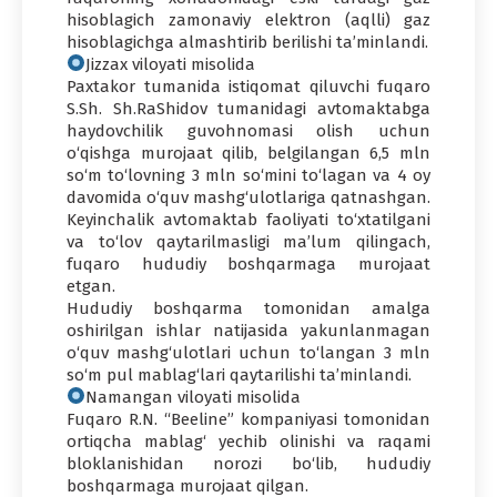
hisoblagich zamonaviy elektron (aqlli) gaz
hisoblagichga almashtirib berilishi ta’minlandi.
Jizzax viloyati misolida
Paxtakor tumanida istiqomat qiluvchi fuqaro
S.Sh. Sh.RaShidov tumanidagi avtomaktabga
haydovchilik guvohnomasi olish uchun
o‘qishga murojaat qilib, belgilangan 6,5 mln
so‘m to‘lovning 3 mln so‘mini to‘lagan va 4 oy
davomida o‘quv mashg‘ulotlariga qatnashgan.
Keyinchalik avtomaktab faoliyati to‘xtatilgani
va to‘lov qaytarilmasligi ma’lum qilingach,
fuqaro hududiy boshqarmaga murojaat
etgan.
Hududiy boshqarma tomonidan amalga
oshirilgan ishlar natijasida yakunlanmagan
o‘quv mashg‘ulotlari uchun to‘langan 3 mln
so‘m pul mablag‘lari qaytarilishi ta’minlandi.
Namangan viloyati misolida
Fuqaro R.N. “Beeline” kompaniyasi tomonidan
ortiqcha mablag‘ yechib olinishi va raqami
bloklanishidan norozi bo‘lib, hududiy
boshqarmaga murojaat qilgan.