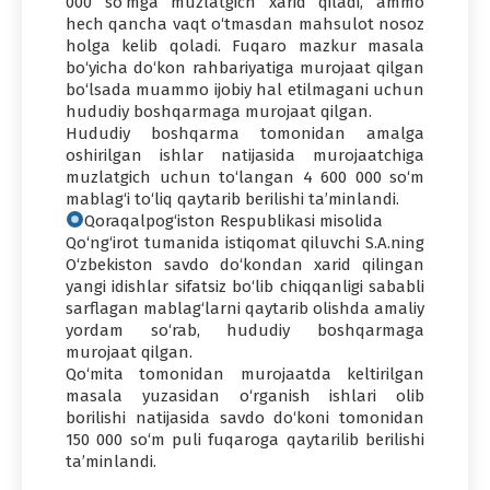
000 so‘mga muzlatgich xarid qiladi, ammo
hech qancha vaqt o‘tmasdan mahsulot nosoz
holga kelib qoladi. Fuqaro mazkur masala
bo‘yicha do‘kon rahbariyatiga murojaat qilgan
bo‘lsada muammo ijobiy hal etilmagani uchun
hududiy boshqarmaga murojaat qilgan.
Hududiy boshqarma tomonidan amalga
oshirilgan ishlar natijasida murojaatchiga
muzlatgich uchun to‘langan 4 600 000 so‘m
mablag‘i to‘liq qaytarib berilishi ta’minlandi.
Qoraqalpog‘iston Respublikasi misolida
Qo‘ng‘irot tumanida istiqomat qiluvchi S.A.ning
O‘zbekiston savdo do‘kondan xarid qilingan
yangi idishlar sifatsiz bo‘lib chiqqanligi sababli
sarflagan mablag‘larni qaytarib olishda amaliy
yordam so‘rab, hududiy boshqarmaga
murojaat qilgan.
Qo‘mita tomonidan murojaatda keltirilgan
masala yuzasidan o‘rganish ishlari olib
borilishi natijasida savdo do‘koni tomonidan
150 000 so‘m puli fuqaroga qaytarilib berilishi
ta’minlandi.