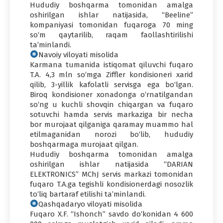
Hududiy boshqarma tomonidan amalga
oshirilgan ishlar natijasida, “Beeline”
kompaniyasi tomonidan fuqaroga 70 ming
so‘m qaytarilib, raqam faollashtirilishi
ta’minlandi.
Navoiy viloyati misolida
Karmana tumanida istiqomat qiluvchi fuqaro
T.A. 4,3 mln so‘mga Ziffler kondisioneri xarid
qilib, 3-yillik kafolatli servisga ega bo‘lgan.
Biroq kondisioner xonadonga o‘rnatilgandan
so‘ng u kuchli shovqin chiqargan va fuqaro
sotuvchi hamda servis markaziga bir necha
bor murojaat qilganiga qaramay muammo hal
etilmaganidan norozi bo‘lib, hududiy
boshqarmaga murojaat qilgan.
Hududiy boshqarma tomonidan amalga
oshirilgan ishlar natijasida “DARIAN
ELEKTRONICS” MChJ servis markazi tomonidan
fuqaro T.A.ga tegishli kondisionerdagi nosozlik
to‘liq bartaraf etilishi ta’minlandi.
Qashqadaryo viloyati misolida
Fuqaro X.F. “Ishonch” savdo do‘konidan 4 600