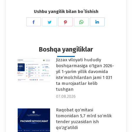
Ushbu yangilik bilan boʻlishish
Share
Share
Share
Share
Share
on
on
on
on
on
Facebook
Twitter
Pinterest
WhatsApp
LinkedIn
Boshqa yangiliklar
Jizzax viloyati hududiy
boshqarmasiga o‘tgan 2026-
yil 1-yarim yillik davomida
iste’molchilardan jami 1 031
ta murojaatlar kelib
tushgan
07.08.2026
Raqobat qo‘mitasi
tomonidan 5,7 mlrd so‘mlik
tender yuzasidan ish
qo‘zg‘atildi