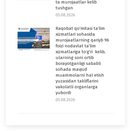
ta murojaatlar kelib
tushgan
05.08.2026
Raqobat qo‘mitasi ta’lim
xizmatlari sohasida
murojaatlarning qariyb 96
foizi nodavlat ta’lim
xizmatlariga to‘g‘ri kelib,
ularning soni ortib
borayotganligi sababli
sohada mavjud
muammolarni hal etish
yuzasidan takliflarini
vakolatli organlarga
yubordi
05.08.2026