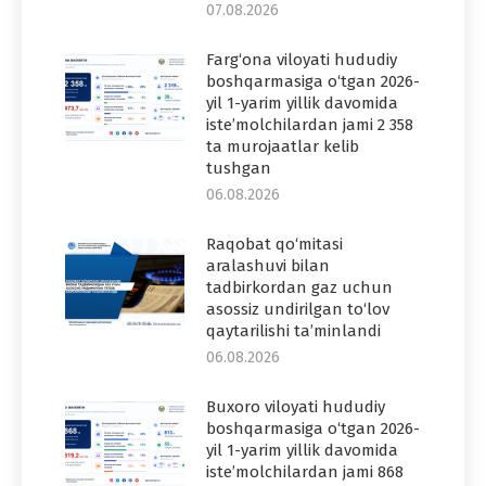
07.08.2026
Farg‘ona viloyati hududiy
boshqarmasiga o‘tgan 2026-
yil 1-yarim yillik davomida
iste’molchilardan jami 2 358
ta murojaatlar kelib
tushgan
06.08.2026
Raqobat qo‘mitasi
aralashuvi bilan
tadbirkordan gaz uchun
asossiz undirilgan to‘lov
qaytarilishi ta’minlandi
06.08.2026
Buxoro viloyati hududiy
boshqarmasiga o‘tgan 2026-
yil 1-yarim yillik davomida
iste’molchilardan jami 868