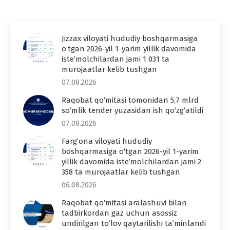
Jizzax viloyati hududiy boshqarmasiga
o‘tgan 2026-yil 1-yarim yillik davomida
iste’molchilardan jami 1 031 ta
murojaatlar kelib tushgan
07.08.2026
Raqobat qo‘mitasi tomonidan 5,7 mlrd
so‘mlik tender yuzasidan ish qo‘zg‘atildi
07.08.2026
Farg‘ona viloyati hududiy
boshqarmasiga o‘tgan 2026-yil 1-yarim
yillik davomida iste’molchilardan jami 2
358 ta murojaatlar kelib tushgan
06.08.2026
Raqobat qo‘mitasi aralashuvi bilan
tadbirkordan gaz uchun asossiz
undirilgan to‘lov qaytarilishi ta’minlandi