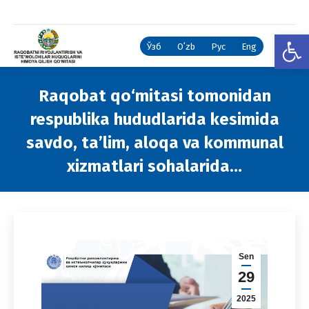
Open
Ўзб
Oʻzb
Рус
Eng
Raqobat qo‘mitasi tomonidan
respublika hududlarida kesimida
savdo, ta’lim, aloqa va kommunal
xizmatlari sohalarida…
You are here:
Sen
29
2025