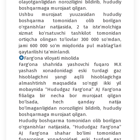
olayotganligidan noroziligini bildirib, hududiy
boshqarmaga murojaat qilgan.
Ushbu murojaat yuuzasidan hududiy
boshqarma tomonidan olib borilgan
o‘rganishlar natijasida, 2 ta iste’molchiga
xizmat ko‘rsatuvchi tashkilot tomonidan
ortiqcha olingan to‘lovlar 300 000 so‘mdan,
jami 600 000 so‘m miqdorida pul mablag‘lari
qaytarilishi ta’minlandi.
Farg‘ona viloyati misolida
Farg‘ona shahrida yashovchi fuqaro M.X
yashash xonadonidagi eski turdagi gaz
hisoblagichni yangi aqlli hisoblagichga
almashtirish maqsadida so‘nggi ikki yil
mobaynida “Hududgaz Farg‘ona” AJ Farg‘ona
filialiga bir necha bor murojaat qilgan
bo‘lsada, hech qanday natija
bo‘lmaganligidan noroziligini bildirib, hududiy
boshqarmaga murojaat qilgan.
Hududiy boshqarma tomonidan olib borilgan
o‘rganishlar natijasida, “Hududgaz Farg‘ona”
AJ Farg‘ona shahar bo‘limi tomonidan
fuqaroning xonadonidagi eski turdagi gaz