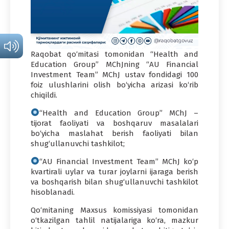
Raqobat qo‘mitasi tomonidan “Health and
Education Group” MChJning “AU Financial
Investment Team” MChJ ustav fondidagi 100
foiz ulushlarini olish bo‘yicha arizasi ko‘rib
chiqildi.
“Health and Education Group” MChJ –
tijorat faoliyati va boshqaruv masalalari
bo‘yicha maslahat berish faoliyati bilan
shug‘ullanuvchi tashkilot;
“AU Financial Investment Team” MChJ ko‘p
kvartirali uylar va turar joylarni ijaraga berish
va boshqarish bilan shug‘ullanuvchi tashkilot
hisoblanadi.
Qo‘mitaning Maxsus komissiyasi tomonidan
o‘tkazilgan tahlil natijalariga ko‘ra, mazkur