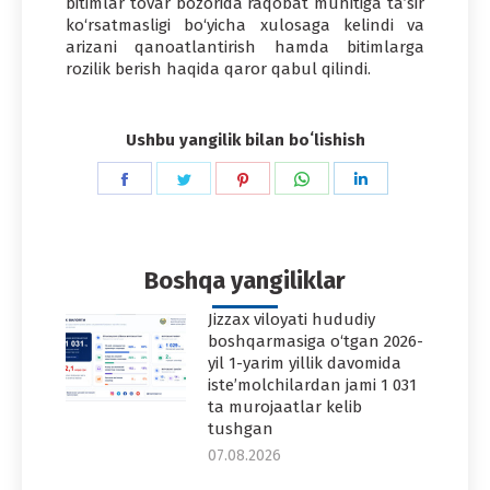
bitimlar tovar bozorida raqobat muhitiga ta’sir
ko‘rsatmasligi bo‘yicha xulosaga kelindi va
arizani qanoatlantirish hamda bitimlarga
rozilik berish haqida qaror qabul qilindi.
Ushbu yangilik bilan boʻlishish
Share
Share
Share
Share
Share
on
on
on
on
on
Facebook
Twitter
Pinterest
WhatsApp
LinkedIn
Boshqa yangiliklar
Jizzax viloyati hududiy
boshqarmasiga o‘tgan 2026-
yil 1-yarim yillik davomida
iste’molchilardan jami 1 031
ta murojaatlar kelib
tushgan
07.08.2026