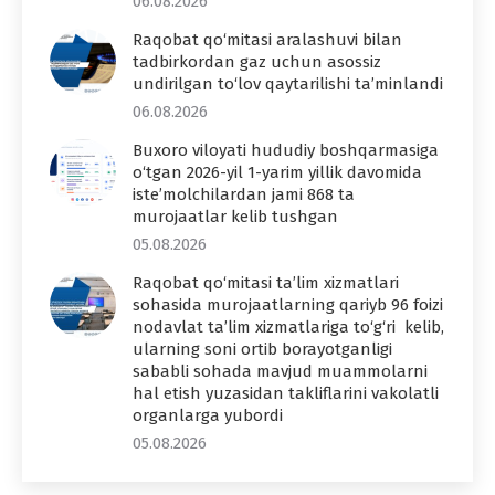
06.08.2026
Raqobat qo‘mitasi aralashuvi bilan
tadbirkordan gaz uchun asossiz
undirilgan to‘lov qaytarilishi ta’minlandi
06.08.2026
Buxoro viloyati hududiy boshqarmasiga
o‘tgan 2026-yil 1-yarim yillik davomida
iste’molchilardan jami 868 ta
murojaatlar kelib tushgan
05.08.2026
Raqobat qo‘mitasi ta’lim xizmatlari
sohasida murojaatlarning qariyb 96 foizi
nodavlat ta’lim xizmatlariga to‘g‘ri kelib,
ularning soni ortib borayotganligi
sababli sohada mavjud muammolarni
hal etish yuzasidan takliflarini vakolatli
organlarga yubordi
05.08.2026