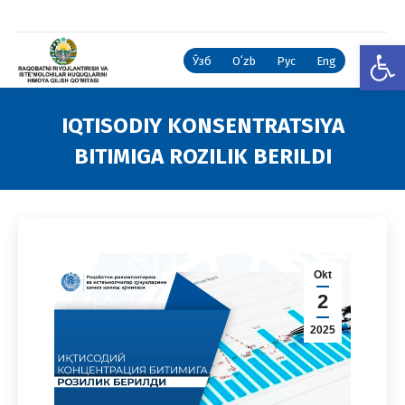
Open
Ўзб
Oʻzb
Рус
Eng
IQTISODIY KONSENTRATSIYA
BITIMIGA ROZILIK BERILDI
You are here:
Okt
2
2025