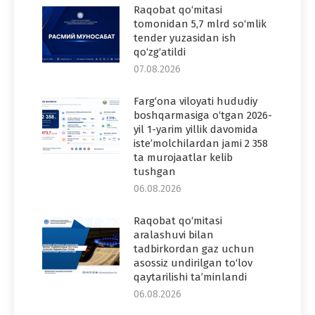
Raqobat qo‘mitasi
tomonidan 5,7 mlrd so‘mlik
tender yuzasidan ish
qo‘zg‘atildi
07.08.2026
Farg‘ona viloyati hududiy
boshqarmasiga o‘tgan 2026-
yil 1-yarim yillik davomida
iste’molchilardan jami 2 358
ta murojaatlar kelib
tushgan
06.08.2026
Raqobat qo‘mitasi
aralashuvi bilan
tadbirkordan gaz uchun
asossiz undirilgan to‘lov
qaytarilishi ta’minlandi
06.08.2026