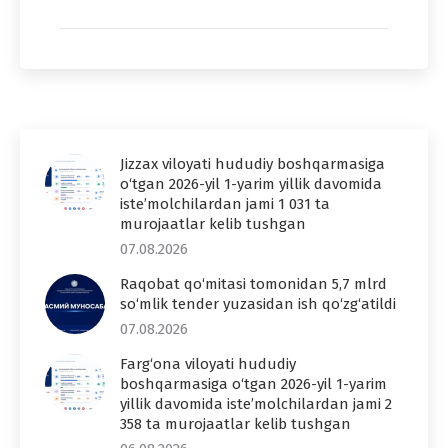
Jizzax viloyati hududiy boshqarmasiga
o‘tgan 2026-yil 1-yarim yillik davomida
iste’molchilardan jami 1 031 ta
murojaatlar kelib tushgan
07.08.2026
Raqobat qo‘mitasi tomonidan 5,7 mlrd
so‘mlik tender yuzasidan ish qo‘zg‘atildi
07.08.2026
Farg‘ona viloyati hududiy
boshqarmasiga o‘tgan 2026-yil 1-yarim
yillik davomida iste’molchilardan jami 2
358 ta murojaatlar kelib tushgan