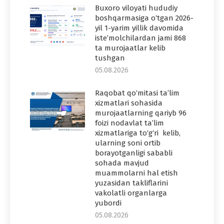
Buxoro viloyati hududiy
boshqarmasiga o‘tgan 2026-
yil 1-yarim yillik davomida
iste’molchilardan jami 868
ta murojaatlar kelib
tushgan
05.08.2026
Raqobat qo‘mitasi ta’lim
xizmatlari sohasida
murojaatlarning qariyb 96
foizi nodavlat ta’lim
xizmatlariga to‘g‘ri kelib,
ularning soni ortib
borayotganligi sababli
sohada mavjud
muammolarni hal etish
yuzasidan takliflarini
vakolatli organlarga
yubordi
05.08.2026