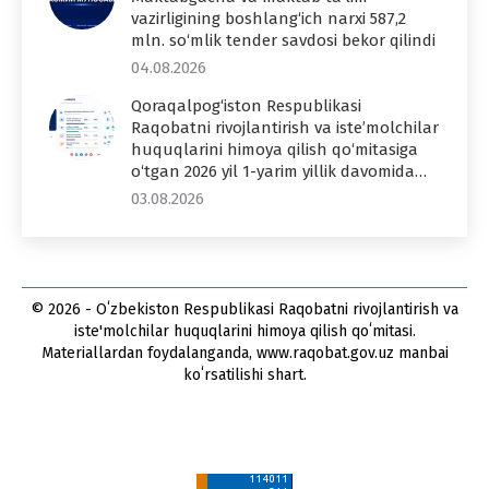
vazirligining boshlang‘ich narxi 587,2
mln. so‘mlik tender savdosi bekor qilindi
04.08.2026
Qoraqalpog‘iston Respublikasi
Raqobatni rivojlantirish va iste’molchilar
huquqlarini himoya qilish qo‘mitasiga
o‘tgan 2026 yil 1-yarim yillik davomida…
03.08.2026
© 2026 - Oʻzbekiston Respublikasi Raqobatni rivojlantirish va
iste'molchilar huquqlarini himoya qilish qoʻmitasi.
Materiallardan foydalanganda, www.raqobat.gov.uz manbai
koʻrsatilishi shart.