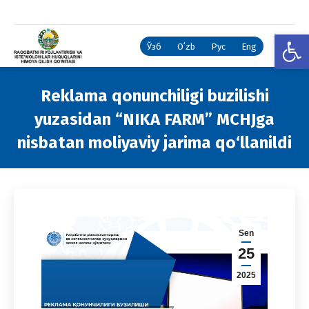
Open
Ўзб
Oʻzb
Рус
Eng
Reklama qonunchiligi buzilishi
yuzasidan “NIKA FARM” MCHJga
nisbatan moliyaviy jarima qo‘llanildi
You are here:
Sen
25
2025