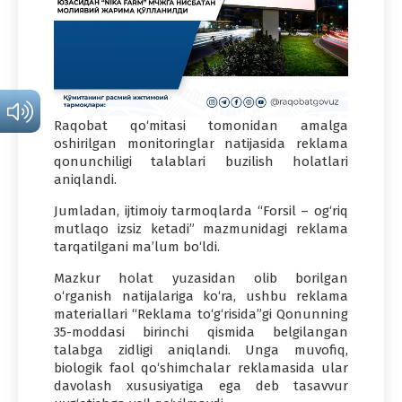
Raqobat qo‘mitasi tomonidan amalga
oshirilgan monitoringlar natijasida reklama
qonunchiligi talablari buzilish holatlari
aniqlandi.
Jumladan, ijtimoiy tarmoqlarda “Forsil – og‘riq
mutlaqo izsiz ketadi” mazmunidagi reklama
tarqatilgani ma’lum bo‘ldi.
Mazkur holat yuzasidan olib borilgan
o‘rganish natijalariga ko‘ra, ushbu reklama
materiallari “Reklama to‘g‘risida”gi Qonunning
35-moddasi birinchi qismida belgilangan
talabga zidligi aniqlandi. Unga muvofiq,
biologik faol qo‘shimchalar reklamasida ular
davolash xususiyatiga ega deb tasavvur