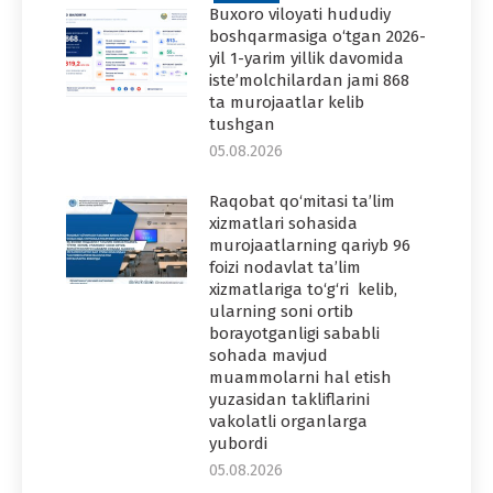
Buxoro viloyati hududiy
boshqarmasiga o‘tgan 2026-
yil 1-yarim yillik davomida
iste’molchilardan jami 868
ta murojaatlar kelib
tushgan
05.08.2026
Raqobat qo‘mitasi ta’lim
xizmatlari sohasida
murojaatlarning qariyb 96
foizi nodavlat ta’lim
xizmatlariga to‘g‘ri kelib,
ularning soni ortib
borayotganligi sababli
sohada mavjud
muammolarni hal etish
yuzasidan takliflarini
vakolatli organlarga
yubordi
05.08.2026