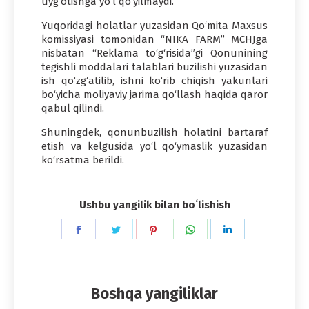
uyg‘otishga yo‘l qo‘yilmaydi.
Yuqoridagi holatlar yuzasidan Qo‘mita Maxsus
komissiyasi tomonidan “NIKA FARM” MCHJga
nisbatan “Reklama to‘g‘risida”gi Qonunining
tegishli moddalari talablari buzilishi yuzasidan
ish qo‘zg‘atilib, ishni ko‘rib chiqish yakunlari
bo‘yicha moliyaviy jarima qo‘llash haqida qaror
qabul qilindi.
Shuningdek, qonunbuzilish holatini bartaraf
etish va kelgusida yo‘l qo‘ymaslik yuzasidan
ko‘rsatma berildi.
Ushbu yangilik bilan boʻlishish
Share
Share
Share
Share
Share
on
on
on
on
on
Facebook
Twitter
Pinterest
WhatsApp
LinkedIn
Boshqa yangiliklar