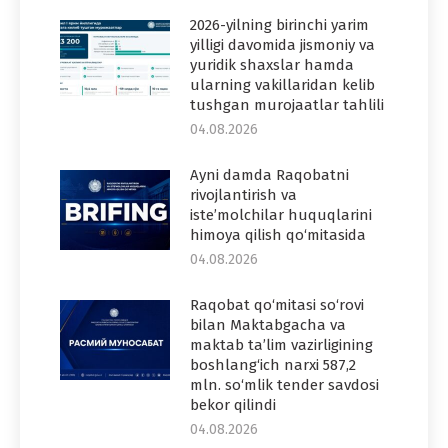
2026-yilning birinchi yarim
yilligi davomida jismoniy va
yuridik shaxslar hamda
ularning vakillaridan kelib
tushgan murojaatlar tahlili
04.08.2026
Ayni damda Raqobatni
rivojlantirish va
iste’molchilar huquqlarini
himoya qilish qo‘mitasida
04.08.2026
Raqobat qo‘mitasi so‘rovi
bilan Maktabgacha va
maktab ta’lim vazirligining
boshlang‘ich narxi 587,2
mln. so‘mlik tender savdosi
bekor qilindi
04.08.2026