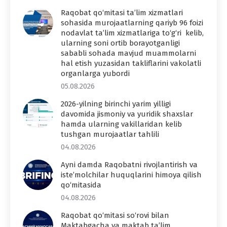
Raqobat qo‘mitasi ta’lim xizmatlari
sohasida murojaatlarning qariyb 96 foizi
nodavlat ta’lim xizmatlariga to‘g‘ri kelib,
ularning soni ortib borayotganligi
sababli sohada mavjud muammolarni
hal etish yuzasidan takliflarini vakolatli
organlarga yubordi
05.08.2026
2026-yilning birinchi yarim yilligi
davomida jismoniy va yuridik shaxslar
hamda ularning vakillaridan kelib
tushgan murojaatlar tahlili
04.08.2026
Ayni damda Raqobatni rivojlantirish va
iste’molchilar huquqlarini himoya qilish
qo‘mitasida
04.08.2026
Raqobat qo‘mitasi so‘rovi bilan
Maktabgacha va maktab ta’lim