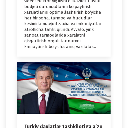
videoselektor yig‘ilishi o‘tkazildi. Davlat
budjeti daromadlarini ko‘paytirish,
xarajatlarini optimallashtirish bo‘yicha
har bir soha, tarmoq va hududlar
kesimida mavjud zaxira va imkoniyatlar
atroflicha tahlil qilindi. Avvalo, yirik
sanoat tarmoqlarida xarajatni
qisqartirish orqali tannarxni
kamaytirish bo‘yicha aniq vazifalar…
Turkiy davlatlar tashkilotiga a’zo