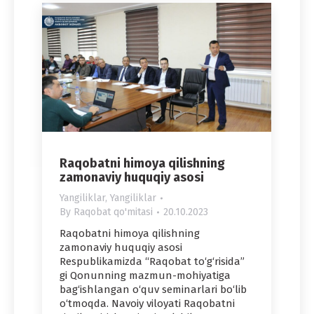
Raqobatni himoya qilishning
zamonaviy huquqiy asosi
Yangiliklar
,
Yangiliklar
By
Raqobat qo'mitasi
20.10.2023
Raqobatni himoya qilishning
zamonaviy huquqiy asosi
Respublikamizda “Raqobat to‘g‘risida”
gi Qonunning mazmun-mohiyatiga
bag‘ishlangan o‘quv seminarlari bo‘lib
o‘tmoqda. Navoiy viloyati Raqobatni