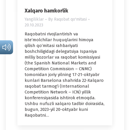
Xalqaro hamkorlik
Yangiliklar
By
Raqobat qo'mitasi
20.10.2023
Raqobatni rivojlantirish va
iste’molchilar huquqlarini himoya
qilish qo‘mitasi rahbariyati
boshchiligidagi delegatsiya Ispaniya
milliy bozorlar va raqobat komissiyasi
(the Spanish National Markets and
Competition Commission – CNMC)
tomonidan joriy yilning 17-21-oktyabr
kunlari Barselona shahrida 22-Xalqaro
raqobat tarmog‘i (International
Competition Network – ICN) yillik
konferensiyasida ishtirok etmoqda.
Ushbu nufuzli xalqaro tadbir doirasida,
bugun, 2023-yil 20-oktyabr kuni
Raqobatni…