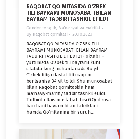
RAQOBAT QO‘MITASIDA O‘ZBEK
TILI BAYRAMI MUNOSABATI BILAN
BAYRAM TADBIRI TASHKIL ETILDI
Gender tenglik
,
Maʼnaviyat va maʼrifat
By
Raqobat qo'mitasi
20.10.2023
RAQOBAT QO‘MITASIDA O‘ZBEK TILI
BAYRAMI MUNOSABATI BILAN BAYRAM
TADBIRI TASHKIL ETILDI 21- oktabr –
yurtimizda O‘zbek tili bayrami kuni
sifatida keng nishonlanadi. Bu yil
Oʻzbek tiliga davlat tili maqomi
berilganiga 34 yil toʻldi. Shu munosabat
bilan Raqobat qo‘mitasida ham
ma’naviy-ma’rifiy tadbir tashkil etildi.
Tadbirda Rais maslahatchisi G.Qodirova
barchani bayram bilan tabrikladi
hamda Qo‘mitaning bir guruh…