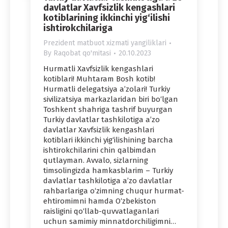
davlatlar Xavfsizlik kengashlari
kotiblarining ikkinchi yig‘ilishi
ishtirokchilariga
Prezident matbuot xizmati yangiliklari
By
Raqobat qo'mitasi
20.10.2023
Hurmatli Xavfsizlik kengashlari
kotiblari! Muhtaram Bosh kotib!
Hurmatli delegatsiya a’zolari! Turkiy
sivilizatsiya markazlaridan biri bo‘lgan
Toshkent shahriga tashrif buyurgan
Turkiy davlatlar tashkilotiga a’zo
davlatlar Xavfsizlik kengashlari
kotiblari ikkinchi yig‘ilishining barcha
ishtirokchilarini chin qalbimdan
qutlayman. Avvalo, sizlarning
timsolingizda hamkasblarim – Turkiy
davlatlar tashkilotiga a’zo davlatlar
rahbarlariga o‘zimning chuqur hurmat-
ehtiromimni hamda O‘zbekiston
raisligini qo‘llab-quvvatlaganlari
uchun samimiy minnatdorchiligimni…