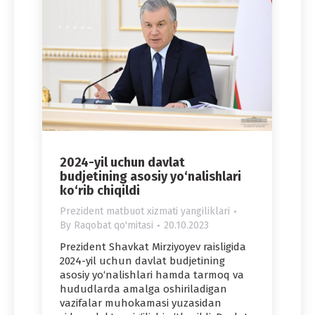
2024-yil uchun davlat
budjetining asosiy yo‘nalishlari
ko‘rib chiqildi
Prezident matbuot xizmati yangiliklari
By
Raqobat qo'mitasi
20.10.2023
Prezident Shavkat Mirziyoyev raisligida
2024-yil uchun davlat budjetining
asosiy yo‘nalishlari hamda tarmoq va
hududlarda amalga oshiriladigan
vazifalar muhokamasi yuzasidan