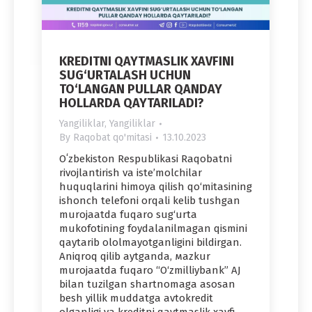
KREDITNI QAYTMASLIK XAVFINI
SUG‘URTALASH UCHUN
TO‘LANGAN PULLAR QANDAY
HOLLARDA QAYTARILADI?
Yangiliklar
,
Yangiliklar
By
Raqobat qo'mitasi
13.10.2023
Oʻzbekiston Respublikasi Raqobatni
rivojlantirish va iste’molchilar
huquqlarini himoya qilish qo‘mitasining
ishonch telefoni orqali kelib tushgan
murojaatda fuqaro sug‘urta
mukofotining foydalanilmagan qismini
qaytarib ololmayotganligini bildirgan.
Aniqroq qilib aytganda, мazkur
murojaatda fuqaro “O‘zmilliybank” AJ
bilan tuzilgan shartnomaga asosan
besh yillik muddatga avtokredit