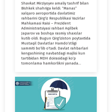
Shavkat Mirziyoyev amaliy tashrif bilan
Bishkek shahriga keldi. “Manas”
xalqaro aeroportida davlatimiz
rahbarini Qirg‘iz Respublikasi Vazirlar
Mahkamasi Raisi – Prezident
Administratsiyasi rahbari Aqilbek
Japarov va boshqa rasmiy shaxslar
kutib oldi. Bugun Qirg‘iziston poytaxtida
Mustaqil Davlatlar Hamdo‘stligi
sammiti bo‘lib o‘tadi. Davlat rahbarlari
kengashining navbatdagi majlisi kun
tartibidan MDH doirasidagi ko‘p
tomonlama hamkorlikni yanada…