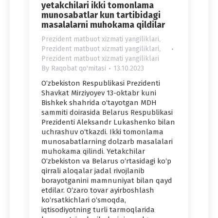
yetakchilari ikki tomonlama
munosabatlar kun tartibidagi
masalalarni muhokama qildilar
Prezident matbuot xizmati yangiliklari
,
Prezident matbuot xizmati yangiliklari
,
Prezident matbuot xizmati yangiliklari
By
Raqobat qo'mitasi
13.10.2023
O‘zbekiston Respublikasi Prezidenti
Shavkat Mirziyoyev 13-oktabr kuni
Bishkek shahrida o‘tayotgan MDH
sammiti doirasida Belarus Respublikasi
Prezidenti Aleksandr Lukashenko bilan
uchrashuv o‘tkazdi. Ikki tomonlama
munosabatlarning dolzarb masalalari
muhokama qilindi. Yetakchilar
O‘zbekiston va Belarus o‘rtasidagi ko‘p
qirrali aloqalar jadal rivojlanib
borayotganini mamnuniyat bilan qayd
etdilar. O‘zaro tovar ayirboshlash
ko‘rsatkichlari o‘smoqda,
iqtisodiyotning turli tarmoqlarida