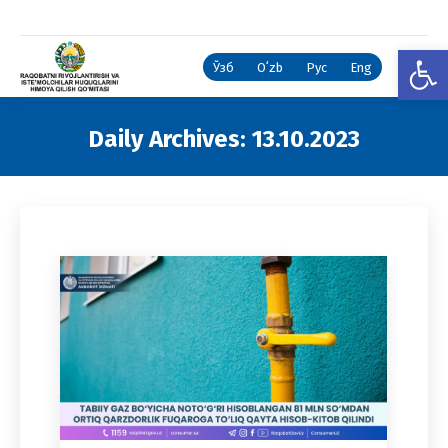
Open
Ўзб
Oʻzb
Рус
Eng
Daily Archives:
13.10.2023
You are here: