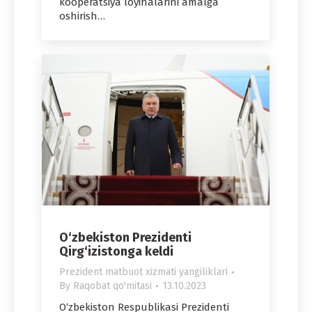
kooperatsiya loyihalarini amalga
oshirish…
O‘zbekiston Prezidenti
Qirg‘izistonga keldi
Prezident matbuot xizmati yangiliklari
By
Raqobat qo'mitasi
13.10.2023
O‘zbekiston Respublikasi Prezidenti