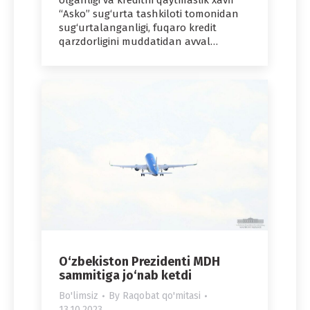
olganligi va kreditni qaytmaslik xavfi
“Asko” sug‘urta tashkiloti tomonidan
sug‘urtalanganligi, fuqaro kredit
qarzdorligini muddatidan avval…
O‘zbekiston Prezidenti MDH
sammitiga jo‘nab ketdi
Bo'limsiz
By
Raqobat qo'mitasi
13.10.2023