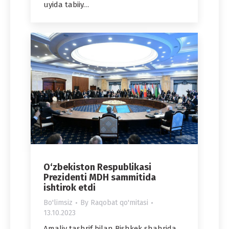
uyida tabiiy…
O‘zbekiston Respublikasi
Prezidenti MDH sammitida
ishtirok etdi
Bo'limsiz
By
Raqobat qo'mitasi
13.10.2023
Amaliy tashrif bilan Bishkek shahrida