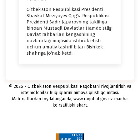
O‘zbekiston Respublikasi Prezidenti
Shavkat Mirziyoyev Qirg‘iz Respublikasi
Prezidenti Sadir Japarovning taklifiga
binoan Mustaqil Davlatlar Hamdo‘stligi
Davlat rahbarlari kengashining
navbatdagi majlisida ishtirok etish
uchun amaliy tashrif bilan Bishkek
shahriga jo‘nab ketdi.
© 2026 - Oʻzbekiston Respublikasi Raqobatni rivojlantirish va
iste'molchilar huquqlarini himoya qilish qoʻmitasi.
Materiallardan foydalanganda, www.raqobat.gov.uz manbai
koʻrsatilishi shart.