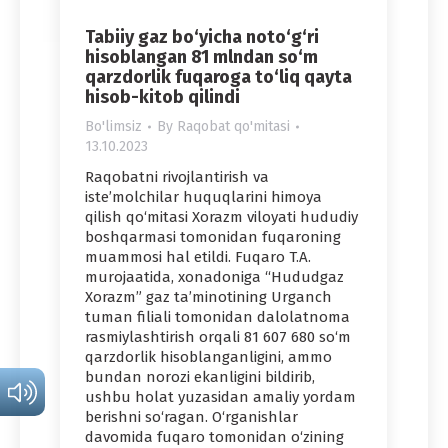
Tabiiy gaz bo‘yicha noto‘g‘ri
hisoblangan 81 mlndan so‘m
qarzdorlik fuqaroga to‘liq qayta
hisob-kitob qilindi
Bo'limsiz
By
Raqobat qo'mitasi
13.10.2023
Raqobatni rivojlantirish va
iste’molchilar huquqlarini himoya
qilish qo‘mitasi Xorazm viloyati hududiy
boshqarmasi tomonidan fuqaroning
muammosi hal etildi. Fuqaro T.A.
murojaatida, xonadoniga “Hududgaz
Xorazm” gaz ta’minotining Urganch
tuman filiali tomonidan dalolatnoma
rasmiylashtirish orqali 81 607 680 so‘m
qarzdorlik hisoblanganligini, ammo
bundan norozi ekanligini bildirib,
ushbu holat yuzasidan amaliy yordam
berishni so‘ragan. O‘rganishlar
davomida fuqaro tomonidan o‘zining