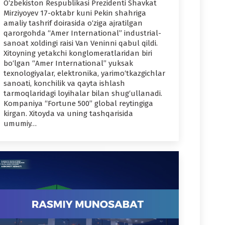
O‘zbekiston Respublikasi Prezidenti Shavkat
Mirziyoyev 17-oktabr kuni Pekin shahriga
amaliy tashrif doirasida o‘ziga ajratilgan
qarorgohda “Amer International” industrial-
sanoat xoldingi raisi Van Veninni qabul qildi.
Xitoyning yetakchi konglomeratlaridan biri
bo‘lgan “Amer International” yuksak
texnologiyalar, elektronika, yarimo‘tkazgichlar
sanoati, konchilik va qayta ishlash
tarmoqlaridagi loyihalar bilan shug‘ullanadi.
Kompaniya “Fortune 500” global reytingiga
kirgan. Xitoyda va uning tashqarisida
umumiy…