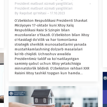
Prezident matbuot xizmati yangiliklari
,
Prezident matbuot xizmati yangiliklari
By
Raqobat qo'mitasi
17.10.2023
O‘zbekiston Respublikasi Prezidenti Shavkat
Mirziyoyev 17-oktabr kuni Xitoy Xalq
Respublikasi Raisi Si Szinpin bilan
muzokaralar o‘tkazdi. O‘zbekiston bilan Xitoy
o‘rtasidagi do‘stlik va har tomonlama
strategik sheriklik munosabatlarini yanada
mustahkamlashning dolzarb masalalari
ko‘rib chiqildi. Uchrashuv avvalida
Prezidentimiz taklif va ko‘rsatilayotgan
samimiy qabul uchun Xitoy yetakchisiga
minnatdorlik bildirdi. O‘zbekiston rahbari XXR
Raisini Xitoy tashkil topgan kun hamda…