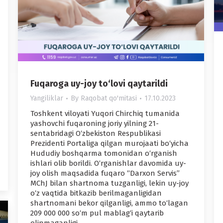
Fuqaroga uy-joy to‘lovi qaytarildi
Yangiliklar
By
Raqobat qo'mitasi
17.10.2023
Toshkent viloyati Yuqori Chirchiq tumanida
yashovchi fuqaroning joriy yilning 21-
sentabridagi O‘zbekiston Respublikasi
Prezidenti Portaliga qilgan murojaati bo‘yicha
Hududiy boshqarma tomonidan o‘rganish
ishlari olib borildi. O‘rganishlar davomida uy-
joy olish maqsadida fuqaro “Darxon Servis”
MChJ bilan shartnoma tuzganligi, lekin uy-joy
o‘z vaqtida bitkazib berilmaganligidan
shartnomani bekor qilganligi, ammo to‘lagan
209 000 000 so‘m pul mablag‘i qaytarib