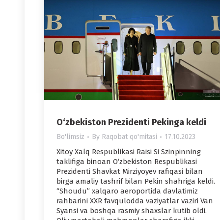
O‘zbekiston Prezidenti Pekinga keldi
Bo'limsiz
By
Raqobat qo'mitasi
17.10.2023
Xitoy Xalq Respublikasi Raisi Si Szinpinning
taklifiga binoan O‘zbekiston Respublikasi
Prezidenti Shavkat Mirziyoyev rafiqasi bilan
birga amaliy tashrif bilan Pekin shahriga keldi.
“Shoudu” xalqaro aeroportida davlatimiz
rahbarini XXR favqulodda vaziyatlar vaziri Van
Syansi va boshqa rasmiy shaxslar kutib oldi.