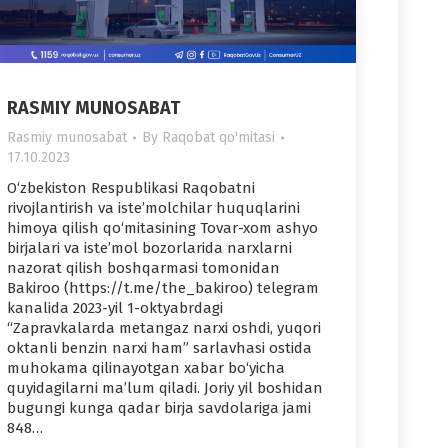
RASMIY MUNOSABAT
Rasmiy munosabat
By
Raqobat qo'mitasi
17.10.2023
O‘zbekiston Respublikasi Raqobatni
rivojlantirish va iste’molchilar huquqlarini
himoya qilish qo‘mitasining Tovar-xom ashyo
birjalari va iste’mol bozorlarida narxlarni
nazorat qilish boshqarmasi tomonidan
Bakiroo (https://t.me/the_bakiroo) telegram
kanalida 2023-yil 1-oktyabrdagi
“Zapravkalarda metangaz narxi oshdi, yuqori
oktanli benzin narxi ham” sarlavhasi ostida
muhokama qilinayotgan xabar bo‘yicha
quyidagilarni ma’lum qiladi. Joriy yil boshidan
bugungi kunga qadar birja savdolariga jami
848…