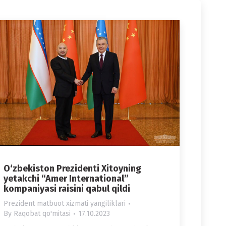
O‘zbekiston Prezidenti Xitoyning
yetakchi “Amer International”
kompaniyasi raisini qabul qildi
Prezident matbuot xizmati yangiliklari
By
Raqobat qo'mitasi
17.10.2023