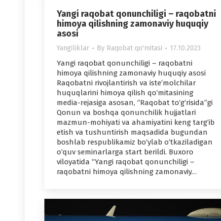
Yangi raqobat qonunchiligi – raqobatni
himoya qilishning zamonaviy huquqiy
asosi
Yangiliklar
By
Raqobat qo'mitasi
17.10.2023
Yangi raqobat qonunchiligi – raqobatni
himoya qilishning zamonaviy huquqiy asosi
Raqobatni rivojlantirish va iste’molchilar
huquqlarini himoya qilish qo‘mitasining
media-rejasiga asosan, “Raqobat to‘g‘risida”gi
Qonun va boshqa qonunchilik hujjatlari
mazmun-mohiyati va ahamiyatini keng targ‘ib
etish va tushuntirish maqsadida bugundan
boshlab respublikamiz bo‘ylab o‘tkaziladigan
o‘quv seminarlarga start berildi. Buxoro
viloyatida “Yangi raqobat qonunchiligi –
raqobatni himoya qilishning zamonaviy…