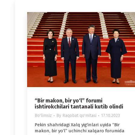
“Bir makon, bir yo‘l” forumi
ishtirokchilari tantanali kutib olindi
Bo'limsiz
By
Raqobat qo'mitasi
17.10.2023
Pekin shahridagi Xalq yig‘inlari uyida “Bir
makon, bir yo‘l” uchinchi xalqaro forumida