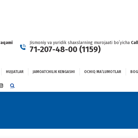
HUJJATLAR
JAMOATCHILIK KENGASHI
OCHIQ MAʼLUMOTLAR
GʻLANISH
raqami
Jismoniy va yuridik shaxslarning murojaati boʻyicha
Cal
71-207-48-00 (1159)
HUJJATLAR
JAMOATCHILIK KENGASHI
OCHIQ MAʼLUMOTLAR
BOG
TTER
INSTAGRAM
E
PAGE
NS
OPENS
IN
NEW
DOW
WINDOW