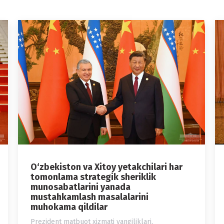
O‘zbekiston va Xitoy yetakchilari har
tomonlama strategik sheriklik
munosabatlarini yanada
mustahkamlash masalalarini
muhokama qildilar
Prezident matbuot xizmati yangiliklari
,