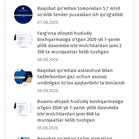
Raqobat qo‘mitasi tomonidan 5,7 mlrd
so‘mlik tender yuzasidan ish qo‘zg‘atildi
07.08.2026
Farg‘ona viloyati hududiy
boshqarmasiga o‘tgan 2026-yil 1-yarim
yillik davomida iste’molchilardan jami 2
358 ta murojaatlar kelib tushgan
06.08.2026
Raqobat qo‘mitasi aralashuvi bilan
tadbirkordan gaz uchun asossiz
undirilgan to‘lov qaytarilishi ta’minlandi
06.08.2026
Buxoro viloyati hududiy boshqarmasiga
o‘tgan 2026-yil 1-yarim yillik davomida
iste’molchilardan jami 868 ta
murojaatlar kelib tushgan
05.08.2026
Raqobat qo‘mitasi ta’lim xizmatlari