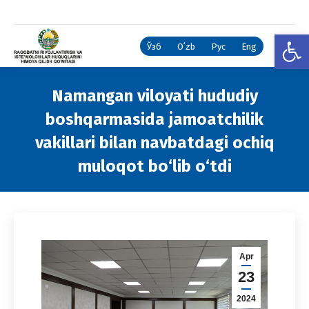
Open
Ўзб
Oʻzb
Рус
Eng
Namangan viloyati hududiy
boshqarmasida jamoatchilik
vakillari bilan navbatdagi ochiq
muloqot bo‘lib o‘tdi
You are here:
Apr
23
2024