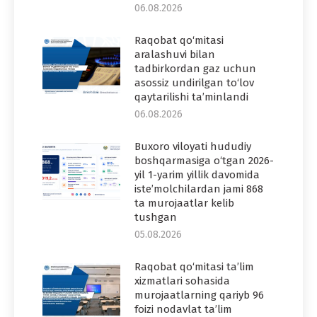
06.08.2026
Raqobat qo‘mitasi
aralashuvi bilan
tadbirkordan gaz uchun
asossiz undirilgan to‘lov
qaytarilishi ta’minlandi
06.08.2026
Buxoro viloyati hududiy
boshqarmasiga o‘tgan 2026-
yil 1-yarim yillik davomida
iste’molchilardan jami 868
ta murojaatlar kelib
tushgan
05.08.2026
Raqobat qo‘mitasi ta’lim
xizmatlari sohasida
murojaatlarning qariyb 96
foizi nodavlat ta’lim