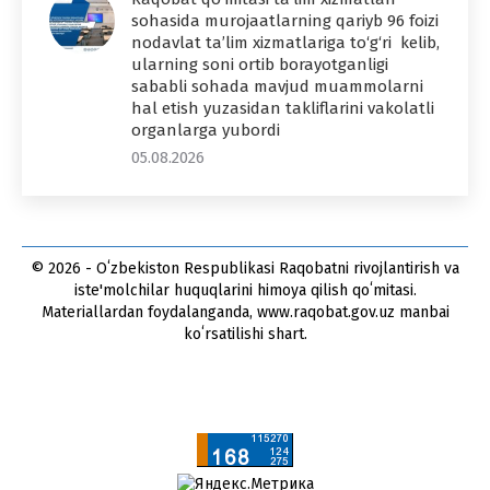
sohasida murojaatlarning qariyb 96 foizi
nodavlat ta’lim xizmatlariga to‘g‘ri kelib,
ularning soni ortib borayotganligi
sababli sohada mavjud muammolarni
hal etish yuzasidan takliflarini vakolatli
organlarga yubordi
05.08.2026
© 2026 - Oʻzbekiston Respublikasi Raqobatni rivojlantirish va
iste'molchilar huquqlarini himoya qilish qoʻmitasi.
Materiallardan foydalanganda, www.raqobat.gov.uz manbai
koʻrsatilishi shart.