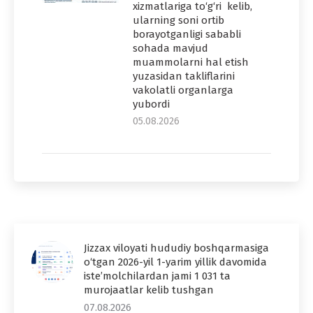
xizmatlariga to‘g‘ri kelib,
ularning soni ortib
borayotganligi sababli
sohada mavjud
muammolarni hal etish
yuzasidan takliflarini
vakolatli organlarga
yubordi
05.08.2026
Jizzax viloyati hududiy boshqarmasiga
o‘tgan 2026-yil 1-yarim yillik davomida
iste’molchilardan jami 1 031 ta
murojaatlar kelib tushgan
07.08.2026