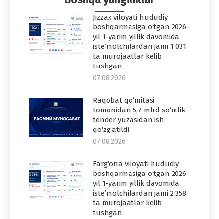
Jizzax viloyati hududiy
boshqarmasiga o‘tgan 2026-
yil 1-yarim yillik davomida
iste’molchilardan jami 1 031
ta murojaatlar kelib
tushgan
07.08.2026
Raqobat qo‘mitasi
tomonidan 5,7 mlrd so‘mlik
tender yuzasidan ish
qo‘zg‘atildi
07.08.2026
Farg‘ona viloyati hududiy
boshqarmasiga o‘tgan 2026-
yil 1-yarim yillik davomida
iste’molchilardan jami 2 358
ta murojaatlar kelib
tushgan