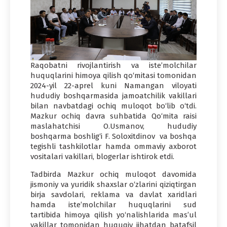
Raqobatni rivojlantirish va iste’molchilar
huquqlarini himoya qilish qo‘mitasi tomonidan
2024-yil 22-aprel kuni Namangan viloyati
hududiy boshqarmasida jamoatchilik vakillari
bilan navbatdagi ochiq muloqot bo‘lib o‘tdi.
Mazkur ochiq davra suhbatida Qo‘mita raisi
maslahatchisi O.Usmanov, hududiy
boshqarma boshlig‘i F. Soloxitdinov va boshqa
tegishli tashkilotlar hamda ommaviy axborot
vositalari vakillari, blogerlar ishtirok etdi.
Tadbirda Mazkur ochiq muloqot davomida
jismoniy va yuridik shaxslar o‘zlarini qiziqtirgan
birja savdolari, reklama va davlat xaridlari
hamda iste’molchilar huquqlarini sud
tartibida himoya qilish yo‘nalishlarida mas’ul
vakillar tomonidan huquqiy jihatdan batafsil