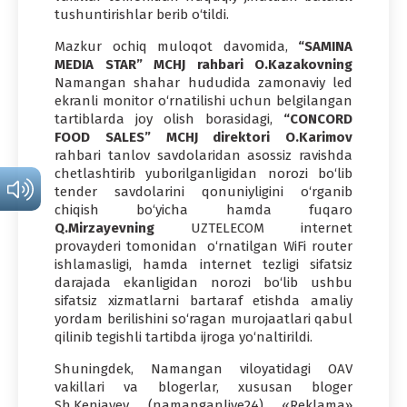
tushuntirishlar berib o‘tildi.
Mazkur ochiq muloqot davomida,
“
SAMINA
MEDIA
STAR
”
MCHJ
rahbari
O
.
Kazakovning
Namangan shahar hududida zamonaviy led
ekranli monitor o‘rnatilishi uchun belgilangan
tartiblarda joy olish borasidagi,
“
CONCORD
FOOD
SALES
”
MCHJ
direktori
O
.
Karimov
rahbari tanlov savdolaridan asossiz ravishda
chetlashtirib yuborilganligidan norozi bo‘lib
tender savdolarini qonuniyligini o‘rganib
chiqish bo‘yicha hamda fuqaro
Q
.
Mirzayevning
UZTELECOM internet
provayderi tomonidan o‘rnatilgan WiFi router
ishlamasligi, hamda internet tezligi sifatsiz
darajada ekanligidan norozi bo‘lib ushbu
sifatsiz xizmatlarni bartaraf etishda amaliy
yordam berilishini so‘ragan murojaatlari qabul
qilinib tegishli tartibda ijroga yo‘naltirildi.
Shuningdek, Namangan viloyatidagi OAV
vakillari va blogerlar, xususan bloger
Sh.Kenjayev (namanganlive24) «Reklama»