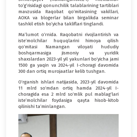
to’g’risidagi qonunchilik talablarining tartiblari
mavzusida Raqobat qo‘mitasining vakillari,
AOKA va blogerlar bilan birgalikda seminar
tashkil etish bo’yicha takliflari tinglandi.
Ma’lumot o‘rnida. Raqobatni rivojlantirish va
iste’molchilar huquqlarini himoya qilish
qo‘mitasi Namangan viloyati hududiy
boshqarmasiga jismoniy va yuridik
shaxslardan 2023-yil yil yakunlari bo‘yicha jami
1500 ga yaqin va 2024-yil I-choragi davomida
300 dan ortiq murojaatlar kelib tushgan.
O‘rganish ishlari natijasida, 2023-yil davomida
11 mlrd so‘mdan ortiq hamda 2024-yil I-
choragida esa 2 mlrd so‘mlik pul mablag‘lari
iste’molchilar foydasiga qayta hisob-kitob
qilinishi ta’minlangan.