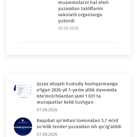
muammolarni hal etish
yuzasidan takliflarini
vakolatli organlarga
yubordi
05.08.2026
Jizzax viloyati hududiy boshqarmasiga
o‘tgan 2026-yil 1-yarim yillik davomida
iste’molchilardan jami 1 031 ta
murojaatlar kelib tushgan
07.08.2026
Raqobat qo‘mitasi tomonidan 5,7 mlrd
so‘mlik tender yuzasidan ish qo‘zg‘atildi
07.08.2026