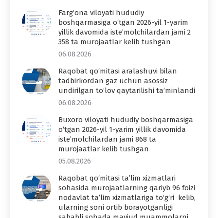
Farg‘ona viloyati hududiy
boshqarmasiga o‘tgan 2026-yil 1-yarim
yillik davomida iste’molchilardan jami 2
358 ta murojaatlar kelib tushgan
06.08.2026
Raqobat qo‘mitasi aralashuvi bilan
tadbirkordan gaz uchun asossiz
undirilgan to‘lov qaytarilishi ta’minlandi
06.08.2026
Buxoro viloyati hududiy boshqarmasiga
o‘tgan 2026-yil 1-yarim yillik davomida
iste’molchilardan jami 868 ta
murojaatlar kelib tushgan
05.08.2026
Raqobat qo‘mitasi ta’lim xizmatlari
sohasida murojaatlarning qariyb 96 foizi
nodavlat ta’lim xizmatlariga to‘g‘ri kelib,
ularning soni ortib borayotganligi
sababli sohada mavjud muammolarni