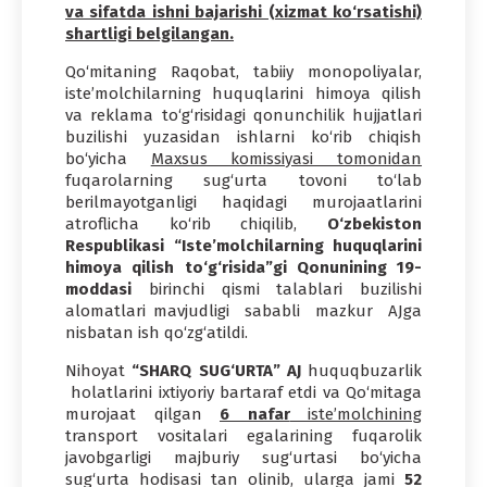
va sifatda ishni bajarishi (xizmat ko‘rsatishi)
shartligi belgilangan.
Qo‘mitaning Raqobat, tabiiy monopoliyalar,
iste’molchilarning huquqlarini himoya qilish
va reklama to‘g‘risidagi qonunchilik hujjatlari
buzilishi yuzasidan ishlarni ko‘rib chiqish
bo‘yicha
Maxsus komissiyasi tomonidan
fuqarolarning sug‘urta tovoni to‘lab
berilmayotganligi haqidagi murojaatlarini
atroflicha ko‘rib chiqilib,
O‘zbekiston
Respublikasi “Iste’molchilarning huquqlarini
himoya qilish to‘g‘risida”gi Qonunining 19-
moddasi
birinchi qismi talablari buzilishi
alomatlari mavjudligi sababli mazkur AJga
nisbatan ish qo‘zg‘atildi.
Nihoyat
“SHARQ SUG‘URTA
”
A
J
huquqbuzarlik
holatlarini ixtiyoriy bartaraf etdi va Qo‘mitaga
murojaat qilgan
6 nafar
iste’molchining
transport vositalari egalarining fuqarolik
javobgarligi majburiy sug‘urtasi bo‘yicha
sug‘urta hodisasi tan olinib, ularga jami
52