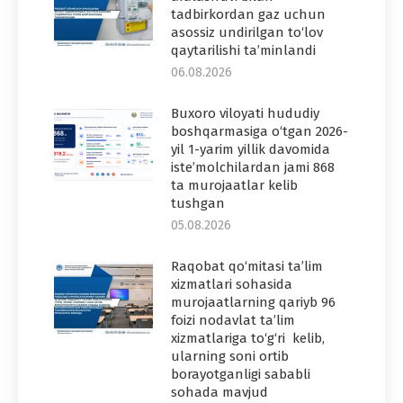
tadbirkordan gaz uchun
asossiz undirilgan to‘lov
qaytarilishi ta’minlandi
06.08.2026
Buxoro viloyati hududiy
boshqarmasiga o‘tgan 2026-
yil 1-yarim yillik davomida
iste’molchilardan jami 868
ta murojaatlar kelib
tushgan
05.08.2026
Raqobat qo‘mitasi ta’lim
xizmatlari sohasida
murojaatlarning qariyb 96
foizi nodavlat ta’lim
xizmatlariga to‘g‘ri kelib,
ularning soni ortib
borayotganligi sababli
sohada mavjud