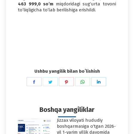
463 999,0 so‘m
miqdoridagi sug‘urta tovoni
to‘liqligicha to‘lab berilishiga erishildi.
Ushbu yangilik bilan boʻlishish
Share
Share
Share
Share
Share
on
on
on
on
on
Facebook
Twitter
Pinterest
WhatsApp
LinkedIn
Boshqa yangiliklar
Jizzax viloyati hududiy
boshqarmasiga o‘tgan 2026-
yil 1-yarim yillik davomida