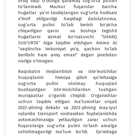
ortiq vaqt o‘tishiga qaramay sug‘urta pullari
to‘lanmadi. Mazkur fuqarolar barcha
hujjatlar ya’ni tasdiqlangan sug‘urta hodisasi
e’tirof etilganligi haqidagi dalolatnoma,
sug‘urta pulini to‘lab berish bo‘yicha
chiqarilgan qaror va boshqa tegishli
hujjatlarni xizmat ko‘rsatuvchi “SHARQ
SUG‘URTA” AJga taqdim etishgan. Ammo AJ
“vaqtincha imkoniyat yo‘q, qachon to‘lab
berilishi ham aniq emas!” degan javobdan
nariga o‘tmagan.
Raqobatni rivojlantirish va iste’molchilar
huquqlarini himoya qilish qo‘mitasiga
sug‘urta pulini ololmay huquqlari
buzilayotgan iste’molchilardan tushgan
murojaatlar o‘rganib chiqildi. O‘rganishlar
uchun taqdim etilgan ma’lumotlar orqali
2022-yilning dekabr va 2023-yilning may-iyul
oylarida transport vositasidan foydalanishda
avtomashinasiga yetkazilgan zarar uchun
fuqarolarga sug‘urta pulini to‘lash amalga
oshirilmaganligi ma’lum bo‘ldi. Qo‘mitaga