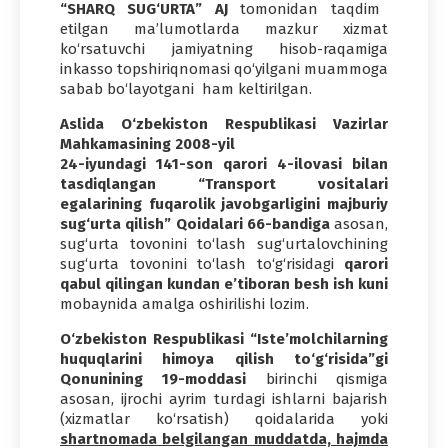
“SHARQ SUG‘URTA” AJ
tomonidan taqdim
etilgan ma’lumotlarda mazkur xizmat
ko‘rsatuvchi jamiyatning hisob-raqamiga
inkasso topshiriqnomasi qo‘yilgani muammoga
sabab bo‘layotgani ham keltirilgan.
Aslida O‘zbekiston Respublikasi Vazirlar
Mahkamasining 2008-yil
24-iyundagi 141-son qarori 4-ilovasi bilan
tasdiqlangan “Transport vositalari
egalarining fuqarolik javobgarligini majburiy
sug‘urta qilish” Qoidalari 66-bandiga
asosan,
sug‘urta tovonini to‘lash sug‘urtalovchining
sug‘urta tovonini to‘lash to‘g‘risidagi
qarori
qabul qilingan kundan e’tiboran besh ish kuni
mobaynida amalga oshirilishi lozim.
O‘zbekiston Respublikasi “Iste’molchilarning
huquqlarini himoya qilish to‘g‘risida”gi
Qonunining 19-moddasi
birinchi qismiga
asosan, ijrochi ayrim turdagi ishlarni bajarish
(xizmatlar ko‘rsatish) qoidalarida yoki
shartnomada belgilangan muddatda, hajmda