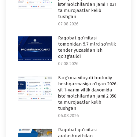
iste’molchilardan jami 1 031
ta murojaatlar kelib
tushgan
07.08.2026
Raqobat qo‘mitasi
tomonidan 5,7 mlrd so‘mlik
tender yuzasidan ish
qo‘zg‘atildi
07.08.2026
Farg‘ona viloyati hududiy
boshqarmasiga o‘tgan 2026-
yil 1-yarim yillik davomida
iste’molchilardan jami 2 358
ta murojaatlar kelib
tushgan
06.08.2026
Raqobat qo‘mitasi
aralashuvi bilan