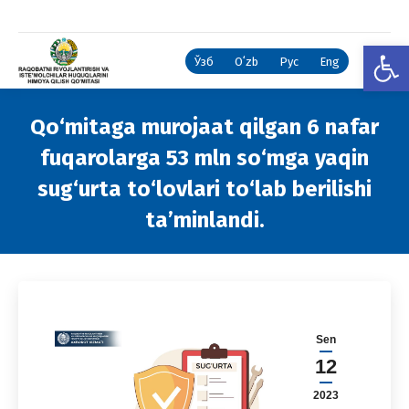
Open
Ўзб
Oʻzb
Рус
Eng
Qo‘mitaga murojaat qilgan 6 nafar
fuqarolarga 53 mln so‘mga yaqin
sug‘urta to‘lovlari to‘lab berilishi
ta’minlandi.
You are here:
Sen
12
2023