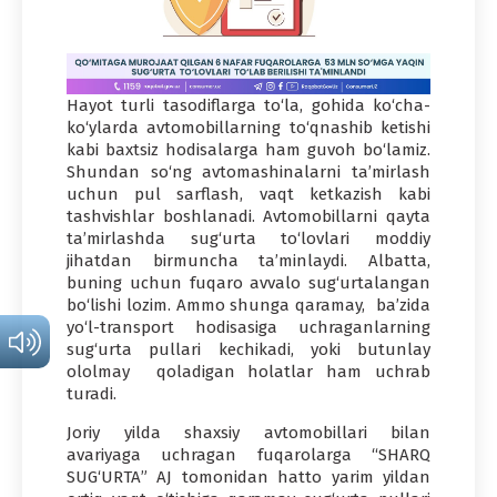
Hayot turli tasodiflarga to‘la, gohida ko‘cha-
ko‘ylarda avtomobillarning to‘qnashib ketishi
kabi baxtsiz hodisalarga ham guvoh bo‘lamiz.
Shundan so‘ng avtomashinalarni ta’mirlash
uchun pul sarflash, vaqt ketkazish kabi
tashvishlar boshlanadi. Avtomobillarni qayta
ta’mirlashda sug‘urta to‘lovlari moddiy
jihatdan birmuncha ta’minlaydi. Albatta,
buning uchun fuqaro avvalo sug‘urtalangan
bo‘lishi lozim. Ammo shunga qaramay, ba’zida
yo‘l-transport hodisasiga uchraganlarning
sug‘urta pullari kechikadi, yoki butunlay
ololmay qoladigan holatlar ham uchrab
turadi.
Joriy yilda shaxsiy avtomobillari bilan
avariyaga uchragan fuqarolarga “SHARQ
SUG‘URTA” AJ tomonidan hatto yarim yildan