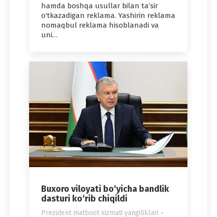
hamda boshqa usullar bilan ta’sir
o‘tkazadigan reklama. Yashirin reklama
nomaqbul reklama hisoblanadi va
uni…
Buxoro viloyati bo‘yicha bandlik
dasturi ko‘rib chiqildi
Prezident matbuot xizmati yangiliklari