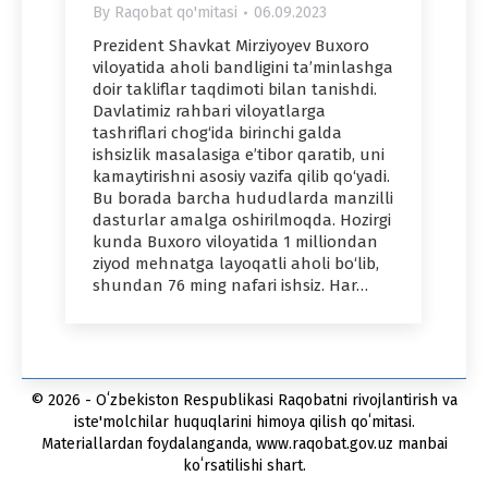
By
Raqobat qo'mitasi
06.09.2023
Prezident Shavkat Mirziyoyev Buxoro
viloyatida aholi bandligini ta’minlashga
doir takliflar taqdimoti bilan tanishdi.
Davlatimiz rahbari viloyatlarga
tashriflari chog‘ida birinchi galda
ishsizlik masalasiga e’tibor qaratib, uni
kamaytirishni asosiy vazifa qilib qo‘yadi.
Bu borada barcha hududlarda manzilli
dasturlar amalga oshirilmoqda. Hozirgi
kunda Buxoro viloyatida 1 milliondan
ziyod mehnatga layoqatli aholi bo‘lib,
shundan 76 ming nafari ishsiz. Har…
© 2026 - Oʻzbekiston Respublikasi Raqobatni rivojlantirish va
iste'molchilar huquqlarini himoya qilish qoʻmitasi.
Materiallardan foydalanganda, www.raqobat.gov.uz manbai
koʻrsatilishi shart.