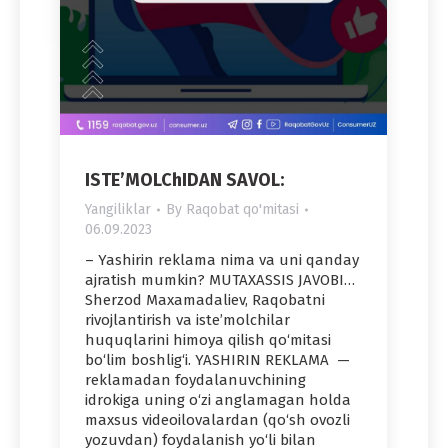
ISTE’MOLChIDAN SAVOL:
Yangiliklar
By
Raqobat qo'mitasi
06.09.2023
– Yashirin reklama nima va uni qanday
ajratish mumkin? MUTAXASSIS JAVOBI…
Sherzod Maxamadaliev, Raqobatni
rivojlantirish va iste’molchilar
huquqlarini himoya qilish qo‘mitasi
bo‘lim boshlig‘i. YASHIRIN REKLAMA —
reklamadan foydalanuvchining
idrokiga uning o‘zi anglamagan holda
maxsus videoilovalardan (qo‘sh ovozli
yozuvdan) foydalanish yo‘li bilan