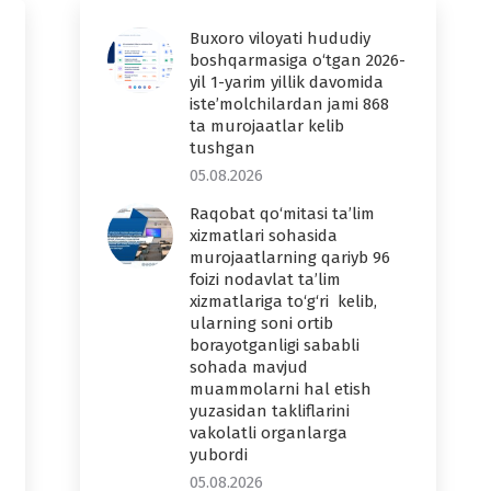
Buxoro viloyati hududiy
boshqarmasiga o‘tgan 2026-
yil 1-yarim yillik davomida
iste’molchilardan jami 868
ta murojaatlar kelib
tushgan
05.08.2026
Raqobat qo‘mitasi ta’lim
xizmatlari sohasida
murojaatlarning qariyb 96
foizi nodavlat ta’lim
xizmatlariga to‘g‘ri kelib,
ularning soni ortib
borayotganligi sababli
sohada mavjud
muammolarni hal etish
yuzasidan takliflarini
vakolatli organlarga
yubordi
05.08.2026