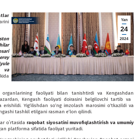
tlar
Yan
rini
24
ston
2024
hilar
sari
erey
yule
n va
kida
t organlarining faoliyati bilan tanishtirdi va Kengashdan
ardan, Kengash faoliyati doirasini belgilovchi tartib va ​​
 erishildi. Yig’ilishdan so’ng imzolash marosimi o’tkazildi va
ashi tashkil etilgani rasman e’lon qilindi.
ar oʻrtasida
raqobat siyosatini muvofiqlashtirish va umumiy
n platforma sifatida faoliyat yuritadi.