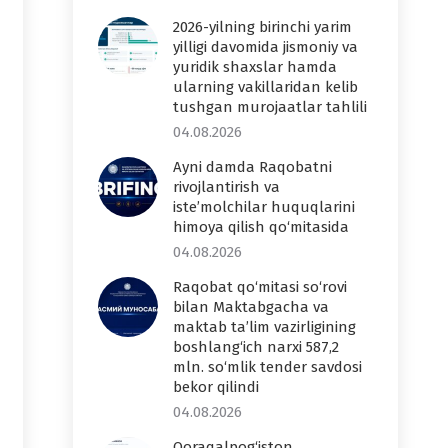
2026-yilning birinchi yarim
yilligi davomida jismoniy va
yuridik shaxslar hamda
ularning vakillaridan kelib
tushgan murojaatlar tahlili
04.08.2026
Ayni damda Raqobatni
rivojlantirish va
iste’molchilar huquqlarini
himoya qilish qo‘mitasida
04.08.2026
Raqobat qo‘mitasi so‘rovi
bilan Maktabgacha va
maktab ta’lim vazirligining
boshlang‘ich narxi 587,2
mln. so‘mlik tender savdosi
bekor qilindi
04.08.2026
Qoraqalpog‘iston