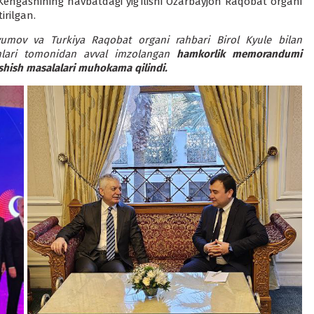
i. Kengashining navbatdagi yig‘ilishi Ozarbayjon Raqobat organi
irilgan.
yumov va Turkiya Raqobat organi rahbari Birol Kyule bilan
ganlari tomonidan avval imzolangan
hamkorlik memorandumi
shish masalalari muhokama qilindi.