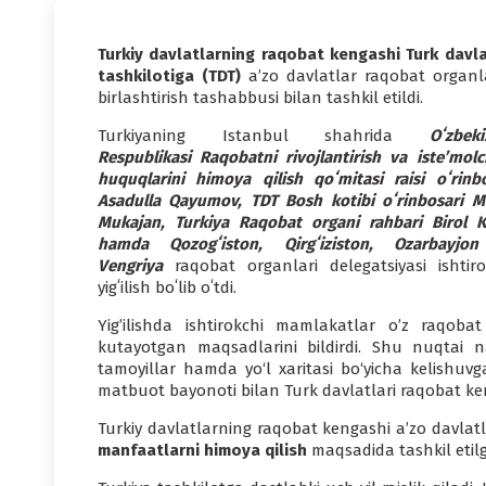
Turkiy davlatlarning raqobat kengashi Turk davla
tashkilotiga (TDT)
a’zo davlatlar raqobat organla
birlashtirish tashabbusi bilan tashkil etildi.
Turkiyaning Istanbul shahrida
Oʻzbeki
Respublikasi Raqobatni rivojlantirish va iste’molc
huquqlarini himoya qilish qoʻmitasi raisi oʻrinbo
Asadulla Qayumov, TDT Bosh kotibi oʻrinbosari M
Mukajan, Turkiya Raqobat organi rahbari Birol K
hamda Qozogʻiston, Qirgʻiziston, Ozarbayjo
Vengriya
raqobat organlari delegatsiyasi ishtiro
yigʻilish boʻlib oʻtdi.
Yig’ilishda ishtirokchi mamlakatlar o’z raqoba
kutayotgan maqsadlarini bildirdi. Shu nuqtai naz
tamoyillar hamda yo‘l xaritasi bo‘yicha kelishuvga
matbuot bayonoti bilan Turk davlatlari raqobat keng
Turkiy davlatlarning raqobat kengashi aʼzo davlatl
manfaatlarni himoya qilish
maqsadida tashkil etilga