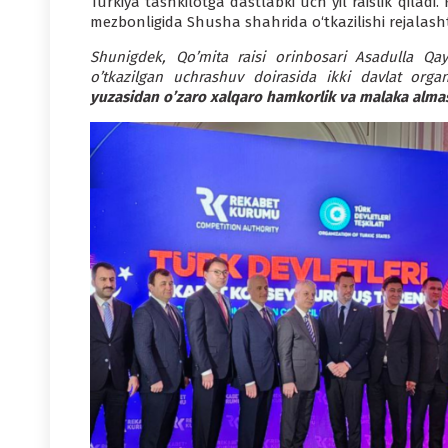
Turkiya tashkilotga dastlabki uch yil raislik qilad
mezbonligida Shusha shahrida o‘tkazilishi rejalasht
Shunigdek, Qo’mita raisi orinbosari Asadulla Qa
o’tkazilgan uchrashuv doirasida ikki davlat or
yuzasidan o’zaro xalqaro hamkorlik va malaka alma