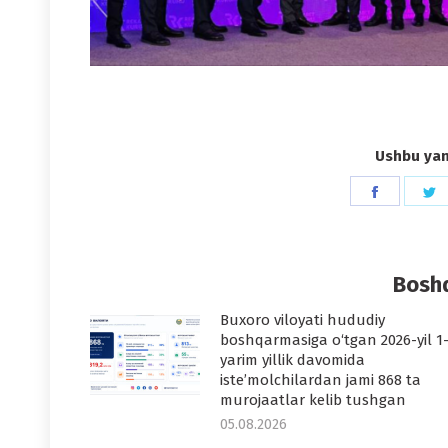
Ushbu yang
Share
S
on
o
Faceboo
T
Boshq
Buxoro viloyati hududiy
boshqarmasiga o‘tgan 2026-yil 1
yarim yillik davomida
iste’molchilardan jami 868 ta
murojaatlar kelib tushgan
05.08.2026