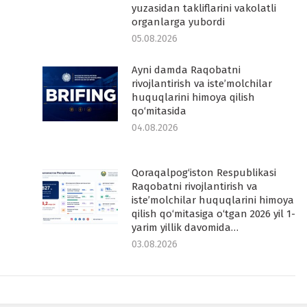
yuzasidan takliflarini vakolatli
organlarga yubordi
05.08.2026
Ayni damda Raqobatni
rivojlantirish va iste’molchilar
huquqlarini himoya qilish
qo‘mitasida
04.08.2026
Qoraqalpog‘iston Respublikasi
Raqobatni rivojlantirish va
iste’molchilar huquqlarini himoya
qilish qo‘mitasiga o‘tgan 2026 yil 1-
yarim yillik davomida…
03.08.2026