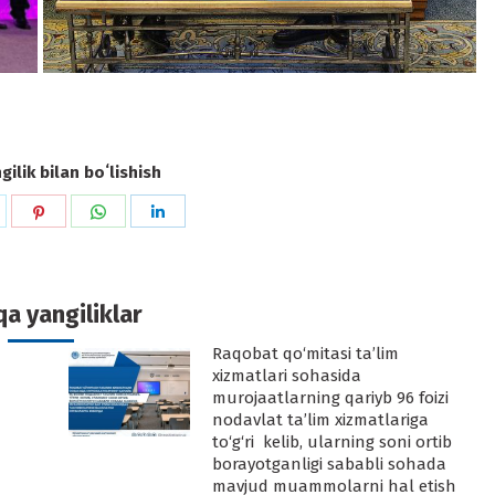
ilik bilan boʻlishish
hare
Share
Share
Share
n
on
on
on
k
witter
Pinterest
WhatsApp
LinkedIn
a yangiliklar
Raqobat qo‘mitasi ta’lim
-
xizmatlari sohasida
murojaatlarning qariyb 96 foizi
nodavlat ta’lim xizmatlariga
to‘g‘ri kelib, ularning soni ortib
borayotganligi sababli sohada
mavjud muammolarni hal etish