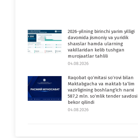
2026-yilning birinchi yarim yilligi
davomida jismoniy va yuridik
shaxslar hamda ularning
vakillaridan kelib tushgan
murojaatlar tahlili
04.08.2026
Raqobat qo‘mitasi so‘rovi bilan
Maktabgacha va maktab ta’lim
vazirligining boshlang‘ich narxi
587,2 mln. so‘mlik tender savdosi
bekor qilindi
04.08.2026