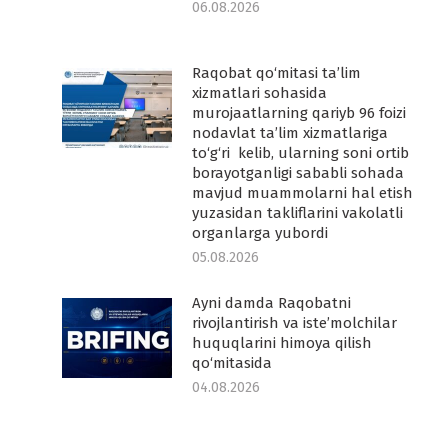
06.08.2026
Raqobat qo‘mitasi ta’lim
-
xizmatlari sohasida
murojaatlarning qariyb 96 foizi
nodavlat ta’lim xizmatlariga
to‘g‘ri kelib, ularning soni ortib
borayotganligi sababli sohada
mavjud muammolarni hal etish
yuzasidan takliflarini vakolatli
organlarga yubordi
05.08.2026
Ayni damda Raqobatni
rivojlantirish va iste’molchilar
huquqlarini himoya qilish
qo‘mitasida
04.08.2026