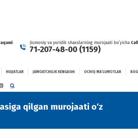
HUJJATLAR
JAMOATCHILIK KENGASHI
OCHIQ MAʼLUMOTLAR
GʻLANISH
raqami
Jismoniy va yuridik shaxslarning murojaati boʻyicha
Cal
71-207-48-00 (1159)
HUJJATLAR
JAMOATCHILIK KENGASHI
OCHIQ MAʼLUMOTLAR
BOG
TTER
INSTAGRAM
E
PAGE
NS
OPENS
siga qilgan murojaati o‘z
You ar
IN
NEW
DOW
WINDOW