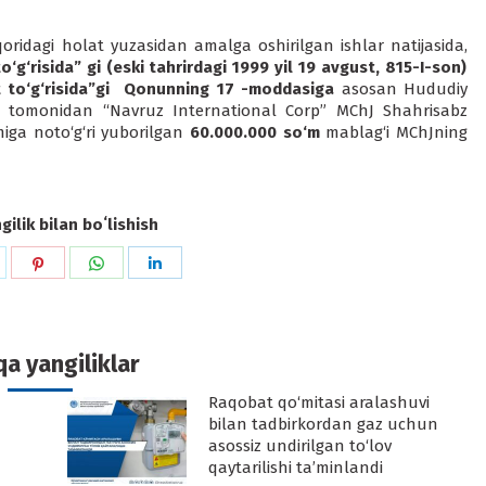
idagi holat yuzasidan amalga oshirilgan ishlar natijasida,
‘g‘risida” gi (eski tahrirdagi 1999 yil 19 avgust, 815-I-son)
 to‘g‘risida”gi Qonunning 17 -moddasiga
asosan Hududiy
li tomonidan “Navruz International Corp” MChJ Shahrisabz
miga noto‘g‘ri yuborilgan
60.000.000 so‘m
mablag‘i MChJning
ilik bilan boʻlishish
hare
Share
Share
Share
n
on
on
on
k
witter
Pinterest
WhatsApp
LinkedIn
a yangiliklar
Raqobat qo‘mitasi aralashuvi
-
bilan tadbirkordan gaz uchun
asossiz undirilgan to‘lov
qaytarilishi ta’minlandi