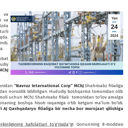
h va
Yan
i va
izda
24
urli
2024
da.
inib,
a.
bat
udiy
MChJ
monidan
“Navruz International Corp” MChJ
Shahrisabz filialiga
idan norozilik bildirilgan. Hududiy boshqarma tomonidan olib
’moli uchun MChJ Shahrisabz filiali tomonidan to‘lov amalga
xonaning boshqa hisob raqamiga o‘tib ketgani ma’lum bo‘ldi.
 AJ Qashqadaryo filialiga bir necha bor murojaat qilishiga
rkinligining kafolatlari to‘g‘risida
”gi Qonunning 8-moddasi