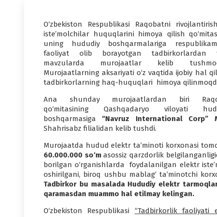
O‘zbekiston Respublikasi Raqobatni rivojlantiris
iste’molchilar huquqlarini himoya qilish qo‘mitas
uning hududiy boshqarmalariga respublikam
faoliyat olib borayotgan tadbirkorlardan t
mavzularda murojaatlar kelib tushmoq
Murojaatlarning aksariyati o‘z vaqtida ijobiy hal qil
tadbirkorlarning haq-huquqlari himoya qilinmoqd
Ana shunday murojaatlardan biri Raqo
qo‘mitasining Qashqadaryo viloyati hud
boshqarmasiga
“Navruz International Corp” 
Shahrisabz filialidan kelib tushdi.
Murojaatda hudud elektr ta’minoti korxonasi to
60.000.000 so‘m
asossiz qarzdorlik belgilanganlig
borilgan o‘rganishlarda foydalanilgan elektr iste
oshirilgani, biroq ushbu mablag‘ ta’minotchi kor
Tadbirkor bu masalada Hududiy elektr tarmoqlari
qaramasdan muammo hal etilmay kelingan.
O‘zbekiston Respublikasi
“Tadbirkorlik faoliyati e