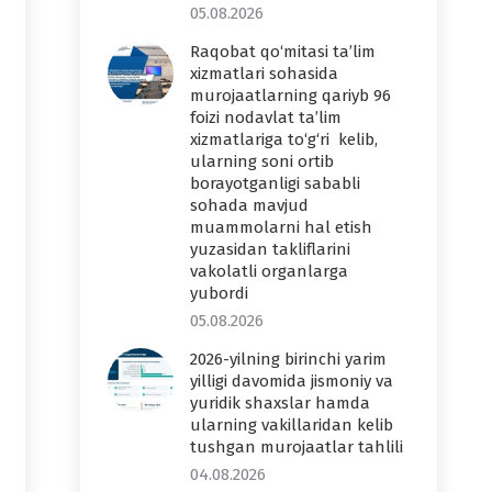
05.08.2026
Raqobat qo‘mitasi ta’lim
xizmatlari sohasida
murojaatlarning qariyb 96
foizi nodavlat ta’lim
xizmatlariga to‘g‘ri kelib,
ularning soni ortib
borayotganligi sababli
sohada mavjud
muammolarni hal etish
yuzasidan takliflarini
vakolatli organlarga
yubordi
05.08.2026
2026-yilning birinchi yarim
yilligi davomida jismoniy va
yuridik shaxslar hamda
ularning vakillaridan kelib
tushgan murojaatlar tahlili
04.08.2026