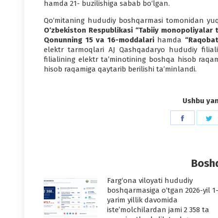
hamda 21- buzilishiga sabab bo‘lgan.
Qo‘mitaning hududiy boshqarmasi tomonidan yuqor
O‘zbekiston Respublikasi “Tabiiy monopoliyalar to
Qonunning 15 va 16-moddalari
hamda
“Raqobat
elektr tarmoqlari AJ Qashqadaryo hududiy filia
filialining elektr ta’minotining boshqa hisob raqa
hisob raqamiga qaytarib berilishi ta’minlandi.
Ushbu yang
Share
S
on
o
Faceboo
T
Boshq
Farg‘ona viloyati hududiy
boshqarmasiga o‘tgan 2026-yil 1
yarim yillik davomida
iste’molchilardan jami 2 358 ta