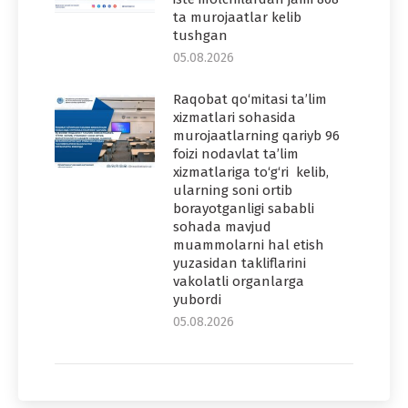
ta murojaatlar kelib
tushgan
05.08.2026
Raqobat qo‘mitasi ta’lim
xizmatlari sohasida
murojaatlarning qariyb 96
foizi nodavlat ta’lim
xizmatlariga to‘g‘ri kelib,
ularning soni ortib
borayotganligi sababli
sohada mavjud
muammolarni hal etish
yuzasidan takliflarini
vakolatli organlarga
yubordi
05.08.2026