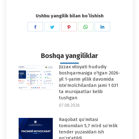
Ushbu yangilik bilan boʻlishish
Share
Share
Share
Share
Share
on
on
on
on
on
Facebook
Twitter
Pinterest
WhatsApp
LinkedIn
Boshqa yangiliklar
Jizzax viloyati hududiy
boshqarmasiga o‘tgan 2026-
yil 1-yarim yillik davomida
iste’molchilardan jami 1 031
ta murojaatlar kelib
tushgan
07.08.2026
Raqobat qo‘mitasi
tomonidan 5,7 mlrd so‘mlik
tender yuzasidan ish
qo‘zg‘atildi