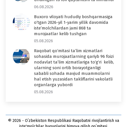
06.08.2026
Buxoro viloyati hududiy boshqarmasiga
o‘tgan 2026-yil 1-yarim yillik davomida
iste’molchilardan jami 868 ta
murojaatlar kelib tushgan
05.08.2026
Raqobat qo‘mitasi ta’lim xizmatlari
sohasida murojaatlarning qariyb 96 foizi
nodavlat ta’lim xizmatlariga to‘g‘ri kelib,
ularning soni ortib borayotganligi
sababli sohada mavjud muammolarni
hal etish yuzasidan takliflarini vakolatli
organlarga yubordi
05.08.2026
© 2026 - Oʻzbekiston Respublikasi Raqobatni rivojlantirish va
iste'molchilar huquqlarini himoya qilish qoʻmitasi.