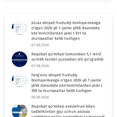
Jizzax viloyati hududiy boshqarmasiga
o‘tgan 2026-yil 1-yarim yillik davomida
iste’molchilardan jami 1 031 ta
murojaatlar kelib tushgan
07.08.2026
Raqobat qo‘mitasi tomonidan 5,7 mlrd
so‘mlik tender yuzasidan ish qo‘zg‘atildi
07.08.2026
Farg‘ona viloyati hududiy
boshqarmasiga o‘tgan 2026-yil 1-yarim
yillik davomida iste’molchilardan jami 2
358 ta murojaatlar kelib tushgan
06.08.2026
Raqobat qo‘mitasi aralashuvi bilan
tadbirkordan gaz uchun asossiz
undirilgan to‘lov qaytarilishi ta’minlandi