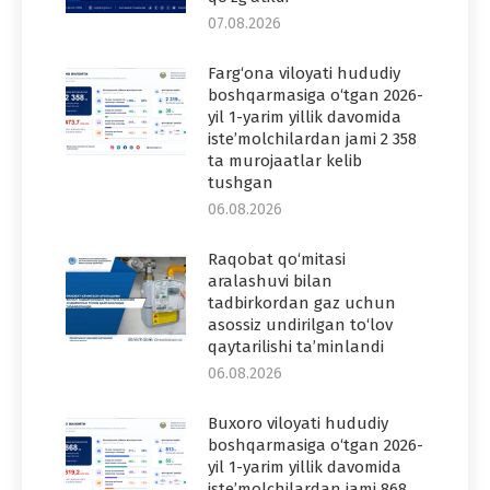
07.08.2026
Farg‘ona viloyati hududiy
boshqarmasiga o‘tgan 2026-
yil 1-yarim yillik davomida
iste’molchilardan jami 2 358
ta murojaatlar kelib
tushgan
06.08.2026
Raqobat qo‘mitasi
aralashuvi bilan
tadbirkordan gaz uchun
asossiz undirilgan to‘lov
qaytarilishi ta’minlandi
06.08.2026
Buxoro viloyati hududiy
boshqarmasiga o‘tgan 2026-
yil 1-yarim yillik davomida
iste’molchilardan jami 868