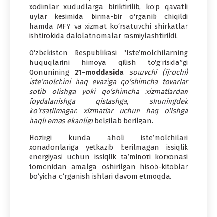
xodimlar xududlarga biriktirilib, ko‘p qavatli
uylar kesimida birma-bir o‘rganib chiqildi
hamda MFY va xizmat ko‘rsatuvchi shirkatlar
ishtirokida dalolatnomalar rasmiylashtirildi.
O‘zbekiston Respublikasi “Iste’molchilarning
huquqlarini himoya qilish to‘g‘risida”gi
Qonunining
21-moddasida
sotuvchi (ijrochi)
iste’molchini haq evaziga qo‘shimcha tovarlar
sotib olishga yoki qo‘shimcha xizmatlardan
foydalanishga qistashga, shuningdek
ko‘rsatilmagan xizmatlar uchun haq olishga
haqli emas ekanligi
belgilab berilgan.
Hozirgi kunda aholi iste’molchilari
xonadonlariga yetkazib berilmagan issiqlik
energiyasi uchun issiqlik ta’minoti korxonasi
tomonidan amalga oshirilgan hisob-kitoblar
bo‘yicha o‘rganish ishlari davom etmoqda.