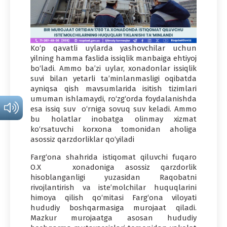
Ko‘p qavatli uylarda yashovchilar uchun
yilning hamma faslida issiqlik manbaiga ehtiyoj
bo‘ladi. Ammo ba’zi uylar, xonadonlar issiqlik
suvi bilan yetarli ta’minlanmasligi oqibatda
ayniqsa qish mavsumlarida isitish tizimlari
umuman ishlamaydi, ro‘zg‘orda foydalanishda
esa issiq suv o‘rniga sovuq suv keladi. Ammo
bu holatlar inobatga olinmay xizmat
ko‘rsatuvchi korxona tomonidan aholiga
asossiz qarzdorliklar qo‘yiladi
Farg‘ona shahrida istiqomat qiluvchi fuqaro
O.X xonadoniga asossiz qarzdorlik
hisoblanganligi yuzasidan Raqobatni
rivojlantirish va iste’molchilar huquqlarini
himoya qilish qo‘mitasi Farg‘ona viloyati
hududiy boshqarmasiga murojaat qiladi.
Mazkur murojaatga asosan hududiy