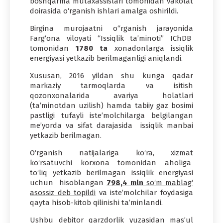
boshqarma mutaxassislari tomonidan vakolat
doirasida o‘rganish ishlari amalga oshirildi.
Birgina murojaatni o‘‘rganish jarayonida
Farg‘ona viloyati “Issiqlik ta’minoti” IChDB
tomonidan
1780 ta
xonadonlarga issiqlik
energiyasi yetkazib berilmaganligi aniqlandi.
Xususan, 2016 yildan shu kunga qadar
markaziy tarmoqlarda va isitish
qozonxonalarida avariya holatlari
(ta’minotdan uzilish) hamda tabiiy gaz bosimi
pastligi tufayli iste’molchilarga belgilangan
me’yorda va sifat darajasida issiqlik manbai
yetkazib berilmagan.
O‘rganish natijalariga ko‘ra, xizmat
ko‘rsatuvchi korxona tomonidan aholiga
to‘liq yetkazib berilmagan issiqlik energiyasi
uchun hisoblangan
798,4 mln
so‘m mablag‘
asossiz deb topildi
va iste’molchilar foydasiga
qayta hisob-kitob qilinishi ta’minlandi.
Ushbu debitor qarzdorlik yuzasidan mas’ul