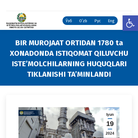
Open
Ўзб
Oʻzb
Рус
Eng
BIR MUROJAAT ORTIDAN 1780 ta
XONADONDA ISTIQOMAT QILUVCHU
ISTE’MOLCHILARNING HUQUQLARI
TIKLANISHI TA’MINLANDI
You are here:
Iyun
19
2024