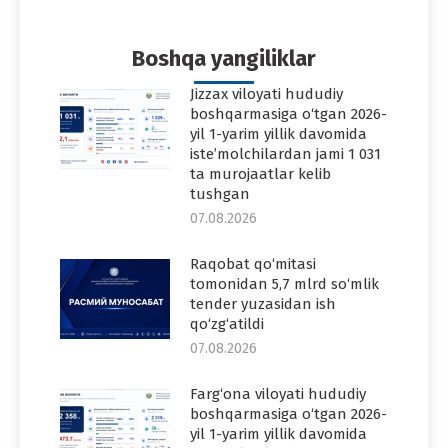
Facebook
Twitter
Pinterest
WhatsApp
LinkedIn
Boshqa yangiliklar
Jizzax viloyati hududiy
boshqarmasiga o‘tgan 2026-
yil 1-yarim yillik davomida
iste’molchilardan jami 1 031
ta murojaatlar kelib
tushgan
07.08.2026
Raqobat qo‘mitasi
tomonidan 5,7 mlrd so‘mlik
tender yuzasidan ish
qo‘zg‘atildi
07.08.2026
Farg‘ona viloyati hududiy
boshqarmasiga o‘tgan 2026-
yil 1-yarim yillik davomida