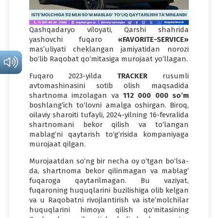
Qashqadaryo viloyati, Qarshi shahrida
yashovchi fuqaro
«FAVORITE-SERVICE»
mas’uliyati cheklangan jamiyatidan norozi
bo‘lib Raqobat qo‘mitasiga murojaat yo‘llagan.
Fuqaro 2023-yilda
TRACKER
rusumli
avtomashinasini sotib olish maqsadida
shartnoma imzolagan va
112 000 000 so‘m
boshlang‘ich to‘lovni amalga oshirgan. Biroq,
oilaviy sharoiti tufayli, 2024-yilning 16-fevralida
shartnomani bekor qilish va to‘langan
mablag‘ni qaytarish to‘g‘risida kompaniyaga
murojaat qilgan.
Murojaatdan so‘ng bir necha oy o‘tgan bo‘lsa-
da, shartnoma bekor qilinmagan va mablag‘
fuqaroga qaytarilmagan. Bu vaziyat,
fuqaroning huquqlarini buzilishiga olib kelgan
va u Raqobatni rivojlantirish va iste’molchilar
huquqlarini himoya qilish qo‘mitasining