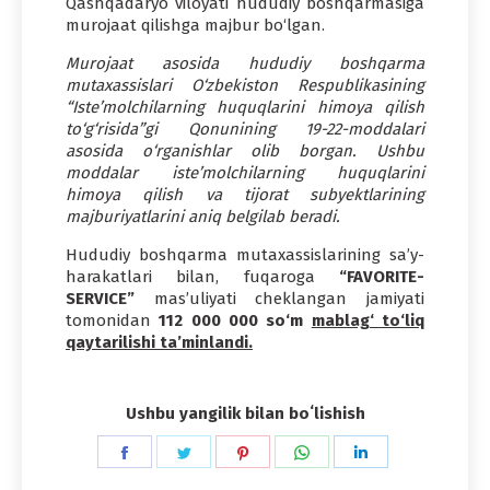
Qashqadaryo viloyati hududiy boshqarmasiga
murojaat qilishga majbur bo‘lgan.
Murojaat asosida hududiy boshqarma
mutaxassislari O‘zbekiston Respublikasining
“Iste’molchilarning huquqlarini himoya qilish
to‘g‘risida”gi Qonunining 19-22-moddalari
asosida o‘rganishlar olib borgan. Ushbu
moddalar iste’molchilarning huquqlarini
himoya qilish va tijorat subyektlarining
majburiyatlarini aniq belgilab beradi.
Hududiy boshqarma mutaxassislarining sa’y-
harakatlari bilan, fuqaroga
“FAVORITE-
SERVICE”
mas’uliyati cheklangan jamiyati
tomonidan
112 000 000 so‘m
mablag‘ to‘liq
qaytarilishi ta’minlandi.
Ushbu yangilik bilan boʻlishish
Share
Share
Share
Share
Share
on
on
on
on
on