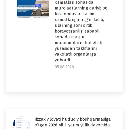
xizmatlari sohasida
murojaatlarning qariyb 96
foizi nodavlat ta’lim
xizmatlariga to‘g‘ri kelib,
ularning soni ortib
borayotganligi sababli
sohada mavjud
muammolarni hal etish
yuzasidan takliflarini
vakolatli organlarga
yubordi
05.08.2026
Jizzax viloyati hududiy boshqarmasiga
o‘tgan 2026-yil 1-yarim yillik davomida