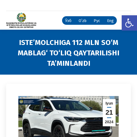
Open
Ўзб
Oʻzb
Рус
Eng
ISTE’MOLCHIGA 112 MLN SO‘M
MABLAG‘ TO‘LIQ QAYTARILISHI
TA’MINLANDI
You are here:
Iyun
21
2024