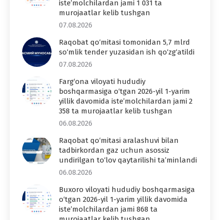
iste’molchilardan jami 1 031 ta
murojaatlar kelib tushgan
07.08.2026
Raqobat qo‘mitasi tomonidan 5,7 mlrd
so‘mlik tender yuzasidan ish qo‘zg‘atildi
07.08.2026
Farg‘ona viloyati hududiy
boshqarmasiga o‘tgan 2026-yil 1-yarim
yillik davomida iste’molchilardan jami 2
358 ta murojaatlar kelib tushgan
06.08.2026
Raqobat qo‘mitasi aralashuvi bilan
tadbirkordan gaz uchun asossiz
undirilgan to‘lov qaytarilishi ta’minlandi
06.08.2026
Buxoro viloyati hududiy boshqarmasiga
o‘tgan 2026-yil 1-yarim yillik davomida
iste’molchilardan jami 868 ta
murojaatlar kelib tushgan