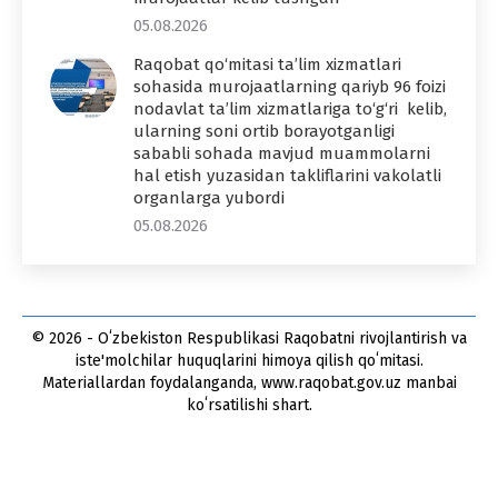
05.08.2026
Raqobat qo‘mitasi ta’lim xizmatlari
sohasida murojaatlarning qariyb 96 foizi
nodavlat ta’lim xizmatlariga to‘g‘ri kelib,
ularning soni ortib borayotganligi
sababli sohada mavjud muammolarni
hal etish yuzasidan takliflarini vakolatli
organlarga yubordi
05.08.2026
© 2026 - Oʻzbekiston Respublikasi Raqobatni rivojlantirish va
iste'molchilar huquqlarini himoya qilish qoʻmitasi.
Materiallardan foydalanganda, www.raqobat.gov.uz manbai
koʻrsatilishi shart.