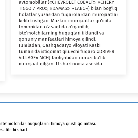
avtomobillar («CHEVROLET COBALT», «CHERY
TIGGO 7 PRO», «DAMAS», «LABO») bilan bog‘liq
holatlar yuzasidan fuqarolardan murojaatlar
kelib tushgan. Mazkur murojaatlar qo‘mita
tomonidan o‘z vaqtida o‘rganilib,
iste’molchilarning huquqlari tiklandi va
qonuniy manfaatlari himoya qilindi.
Jumladan, Qashqadaryo viloyati Kasbi
tumanida istiqomat qiluvchi fuqaro «DRIVER
VILLAGE» MCHJ faoliyatidan norozi bo‘lib
murojaat qilgan. U shartnoma asosida…
ste'molchilar huquqlarini himoya qilish qoʻmitasi.
atilishi shart.