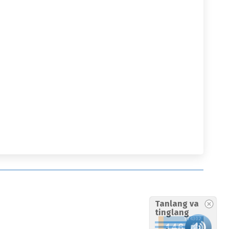
Tanlang va
tinglang