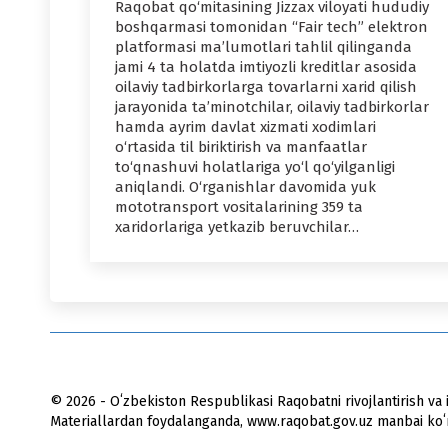
Raqobat qo‘mitasining Jizzax viloyati hududiy
boshqarmasi tomonidan “Fair tech” elektron
platformasi ma’lumotlari tahlil qilinganda
jami 4 ta holatda imtiyozli kreditlar asosida
oilaviy tadbirkorlarga tovarlarni xarid qilish
jarayonida ta’minotchilar, oilaviy tadbirkorlar
hamda ayrim davlat xizmati xodimlari
o‘rtasida til biriktirish va manfaatlar
to‘qnashuvi holatlariga yo‘l qo‘yilganligi
aniqlandi. O‘rganishlar davomida yuk
mototransport vositalarining 359 ta
xaridorlariga yetkazib beruvchilar…
© 2026 - Oʻzbekiston Respublikasi Raqobatni rivojlantirish va i
Materiallardan foydalanganda, www.raqobat.gov.uz manbai koʻrs