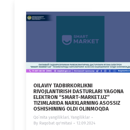
OILAVIY TADBIRKORLIKNI
RIVOJLANTIRISH DASTURLARI YAGONA
ELEKTRON “SMART-MARKET.UZ”
TIZIMLARIDA NARXLARNING ASOSSIZ
OSHISHINING OLDI OLINMOQDA
Qoʻmita yangiliklari
,
Yangiliklar
By
Raqobat qo'mitasi
12.09.2024