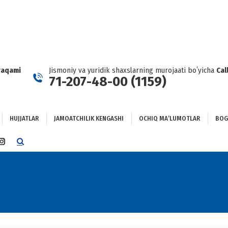
HUJJATLAR
JAMOATCHILIK KENGASHI
OCHIQ MAʼLUMOTLAR
GʻLANISH
raqami
Jismoniy va yuridik shaxslarning murojaati boʻyicha
Cal
71-207-48-00 (1159)
HUJJATLAR
JAMOATCHILIK KENGASHI
OCHIQ MAʼLUMOTLAR
BOG
TTER
INSTAGRAM
E
PAGE
NS
OPENS
IN
NEW
DOW
WINDOW