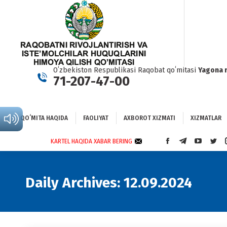
QOʻMITA HAQIDA
FAOLIYAT
AXBOROT XIZMATI
XIZMATLAR
BO
Oʻzbekiston Respublikasi Raqobat qoʻmitasi
Yagona 
71-207-47-00
QOʻMITA HAQIDA
FAOLIYAT
AXBOROT XIZMATI
XIZMATLAR
KARTEL HAQIDA XABAR BERING
FACEBOOK
TELEGRAM
YOUTUBE
TWI
PAGE
PAGE
PAGE
PAG
OPENS
OPENS
OPENS
OPE
IN
IN
IN
IN
Daily Archives:
12.09.2024
NEW
NEW
NEW
NEW
WINDOW
WINDOW
WINDOW
WIN