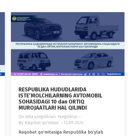
RESPUBLIKA HUDUDLARIDA
ISTE’MOLCHILARNING AVTOMOBIL
SOHASIDAGI 10 dan ORTIQ
MUROJAATLARI HAL QILINDI
Qoʻmita yangiliklari
,
Yangiliklar
By
Raqobat qo'mitasi
12.09.2024
Raqobat qo‘mitasiga Respublika bo‘ylab