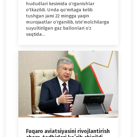
hududlari kesimida o‘rganishlar
o‘tkazildi. Unda qo‘mitaga kelib
tushgan jami 22 mingga yaqin
murojaatlar o‘rganilib, iste’molchilarga
suyultirilgan gaz ballonlari o‘z
vaqtida…
Fuqaro aviatsiyasini rivojlantirish