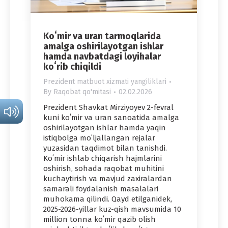
Koʻmir va uran tarmoqlarida
amalga oshirilayotgan ishlar
hamda navbatdagi loyihalar
koʻrib chiqildi
Prezident matbuot xizmati yangiliklari
By
Raqobat qo'mitasi
02.02.2026
Prezident Shavkat Mirziyoyev 2-fevral
kuni koʻmir va uran sanoatida amalga
oshirilayotgan ishlar hamda yaqin
istiqbolga moʻljallangan rejalar
yuzasidan taqdimot bilan tanishdi.
Koʻmir ishlab chiqarish hajmlarini
oshirish, sohada raqobat muhitini
kuchaytirish va mavjud zaxiralardan
samarali foydalanish masalalari
muhokama qilindi. Qayd etilganidek,
2025-2026-yillar kuz-qish mavsumida 10
million tonna koʻmir qazib olish