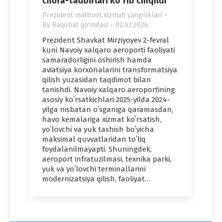
chora-tadbirlari koʻrib chiqildi
Prezident matbuot xizmati yangiliklari
By
Raqobat qo'mitasi
02.02.2026
Prezident Shavkat Mirziyoyev 2-fevral
kuni Navoiy xalqaro aeroporti faoliyati
samaradorligini oshirish hamda
aviatsiya korxonalarini transformatsiya
qilish yuzasidan taqdimot bilan
tanishdi. Navoiy xalqaro aeroportining
asosiy koʻrsatkichlari 2025-yilda 2024-
yilga nisbatan oʻsganiga qaramasdan,
havo kemalariga xizmat koʻrsatish,
yoʻlovchi va yuk tashish boʻyicha
maksimal quvvatlaridan toʻliq
foydalanilmayapti. Shuningdek,
aeroport infratuzilmasi, texnika parki,
yuk va yoʻlovchi terminallarini
modernizatsiya qilish, faoliyat…