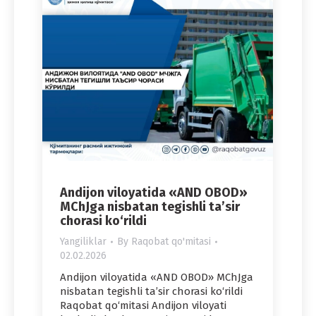
Andijon viloyatida «AND OBOD»
MChJga nisbatan tegishli ta’sir
chorasi ko‘rildi
Yangiliklar
By
Raqobat qo'mitasi
02.02.2026
Andijon viloyatida «AND OBOD» MChJga
nisbatan tegishli ta’sir chorasi ko‘rildi
Raqobat qo‘mitasi Andijon viloyati