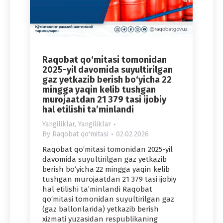
Raqobat qo‘mitasi tomonidan
2025-yil davomida suyultirilgan
gaz yetkazib berish bo‘yicha 22
mingga yaqin kelib tushgan
murojaatdan 21 379 tasi ijobiy
hal etilishi ta’minlandi
Yangiliklar
,
Yangiliklar
By
Raqobat qo'mitasi
02.02.2026
Raqobat qo‘mitasi tomonidan 2025-yil
davomida suyultirilgan gaz yetkazib
berish bo‘yicha 22 mingga yaqin kelib
tushgan murojaatdan 21 379 tasi ijobiy
hal etilishi ta’minlandi Raqobat
qo‘mitasi tomonidan suyultirilgan gaz
(gaz ballonlarida) yetkazib berish
xizmati yuzasidan respublikaning