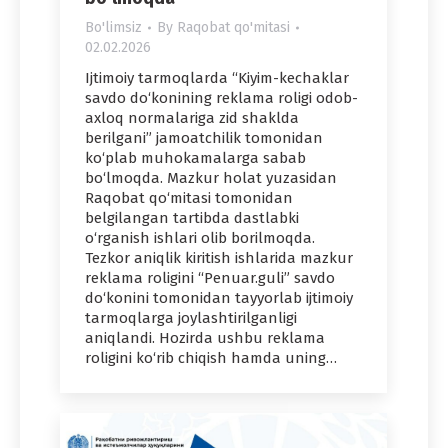
Bo'limsiz
By
Raqobat qo'mitasi
02.02.2026
Ijtimoiy tarmoqlarda “Kiyim-kechaklar
savdo do‘konining reklama roligi odob-
axloq normalariga zid shaklda
berilgani” jamoatchilik tomonidan
ko‘plab muhokamalarga sabab
bo‘lmoqda. Mazkur holat yuzasidan
Raqobat qo‘mitasi tomonidan
belgilangan tartibda dastlabki
o‘rganish ishlari olib borilmoqda.
Tezkor aniqlik kiritish ishlarida mazkur
reklama roligini “Penuar.guli” savdo
do‘konini tomonidan tayyorlab ijtimoiy
tarmoqlarga joylashtirilganligi
aniqlandi. Hozirda ushbu reklama
roligini ko‘rib chiqish hamda uning…