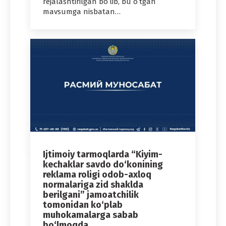
rejalashtirilgan boʻlib, bu oʻtgan
mavsumga nisbatan…
Ijtimoiy tarmoqlarda “Kiyim-
kechaklar savdo do‘konining
reklama roligi odob-axloq
normalariga zid shaklda
berilgani” jamoatchilik
tomonidan ko‘plab
muhokamalarga sabab
bo‘lmoqda