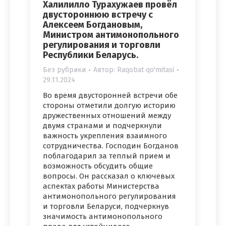
Халилилло Турахужаев провёл
двустороннюю встречу с
Алексеем Богдановым,
Министром антимонопольного
регулирования и торговли
Республики Беларусь.
Без рубрики
Автор:
Raqobat qo'mitasi
29.11.2024
Во время двусторонней встречи обе
стороны отметили долгую историю
дружественных отношений между
двумя странами и подчеркнули
важность укрепления взаимного
сотрудничества. Господин Богданов
поблагодарил за теплый прием и
возможность обсудить общие
вопросы. Он рассказал о ключевых
аспектах работы Министерства
антимонопольного регулирования
и торговли Беларуси, подчеркнув
значимость антимонопольного