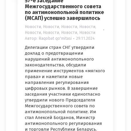
57-е заседание
Межгосударственного совета
по антимонопольной политике
(МСАП) успешно завершилось
Новости
,
Новости
,
Новости
,
Новости
,
Новости
,
Новости
,
Новости
,
Новости
Автор:
Raqobat qo'mitasi
29.11.2024
Делегации стран СНГ утвердили
доклад о предотвращении
нарушений антимонопольного
законодательства, обсудили
применение инструментов «мягкого
права» и наметили новые
направления регулирования
цифровых рынков. В завершение
заседания участники единогласно
утвердили нового Председателя
Межгосударственного совета по
антимонопольной политике. Им
стал Алексей Богданов, Министр
антимонопольного регулирования
и торговли Республики Беларусь.