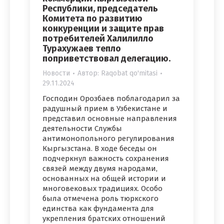
Республики, председатель
Комитета по развитию
конкуренции и защите прав
потребителей Халилилло
Турахужаев тепло
поприветствовал делегацию.
Новости
Автор:
Raqobat qo'mitasi
29.11.2024
Господин Орозбаев поблагодарил за
радушный прием в Узбекистане и
представил основные направления
деятельности Службы
антимонопольного регулирования
Кыргызстана. В ходе беседы он
подчеркнул важность сохранения
связей между двумя народами,
основанных на общей истории и
многовековых традициях. Особо
была отмечена роль тюркского
единства как фундамента для
укрепления братских отношений