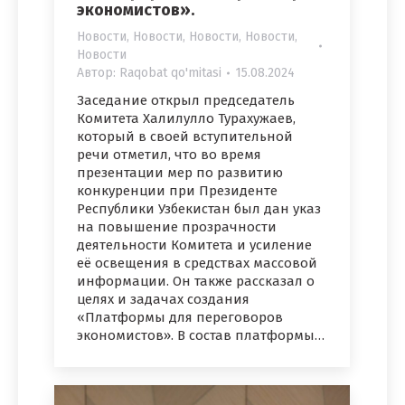
экономистов».
Новости
,
Новости
,
Новости
,
Новости
,
Новости
Автор:
Raqobat qo'mitasi
15.08.2024
Заседание открыл председатель
Комитета Халилулло Турахужаев,
который в своей вступительной
речи отметил, что во время
презентации мер по развитию
конкуренции при Президенте
Республики Узбекистан был дан указ
на повышение прозрачности
деятельности Комитета и усиление
её освещения в средствах массовой
информации. Он также рассказал о
целях и задачах создания
«Платформы для переговоров
экономистов». В состав платформы…