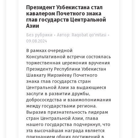
Президент Узбекистана стал
кавалером Почетного знака
глав государств Центральной
Азии
Без рубрики
Автор:
Raqobat qo'mitasi
09.08.2024
В рамках очередной
Консультативной встречи состоялась
торжественная церемония вручения
Президенту Республики Узбекистан
Шавкату Мирзиёеву Почетного
знака глав государств стран
Центральной Азии за выдающиеся
заслуги в развитии дружбы,
добрососедства и взаимопонимания
между государствами региона.
Выразив признательность лидерам
стран Центральной Азии, глава
нашего государства подчеркнул, что
эта высочайшая награда является
признанием общих достижений в