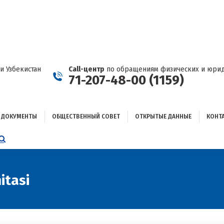
ДОКУМЕНТЫ
ОБЩЕСТВЕННЫЙ СОВЕТ
ОТКРЫТЫЕ ДАННЫЕ
КОНТАКТЫ
и Узбекистан
Call-центр
по обращениям физических и юрид
71-207-48-00 (1159)
ДОКУМЕНТЫ
ОБЩЕСТВЕННЫЙ СОВЕТ
ОТКРЫТЫЕ ДАННЫЕ
КОНТ
НИЦА
AGRAM
ЕТСЯ
ЫВАЕТСЯ
itasi
ОМ