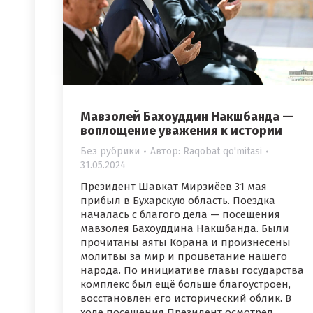
Мавзолей Бахоуддин Накшбанда —
воплощение уважения к истории
Без рубрики
Автор:
Raqobat qo'mitasi
31.05.2024
Президент Шавкат Мирзиёев 31 мая
прибыл в Бухарскую область. Поездка
началась с благого дела — посещения
мавзолея Бахоуддина Накшбанда. Были
прочитаны аяты Корана и произнесены
молитвы за мир и процветание нашего
народа. По инициативе главы государства
комплекс был ещё больше благоустроен,
восстановлен его исторический облик. В
ходе посещения Президент осмотрел