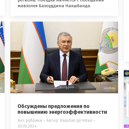
региона. Поездка начнется с посещения
мавзолея Бахоуддина Накшбанда.
Обсуждены предложения по
повышению энергоэффективности
Без рубрики
Автор:
Raqobat qo'mitasi
30.05.2024