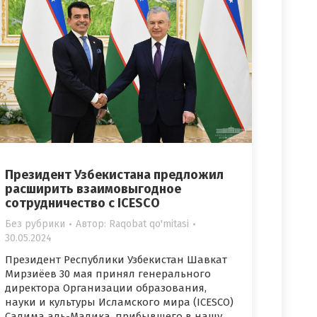
Президент Узбекистана предложил
расширить взаимовыгодное
сотрудничество с ICESCO
Без рубрики
Автор:
Raqobat qo'mitasi
30.05.2024
Президент Республики Узбекистан Шавкат
Мирзиёев 30 мая принял генерального
директора Организации образования,
науки и культуры Исламского мира (ICESCO)
Салима аль-Малика, прибывшего в нашу