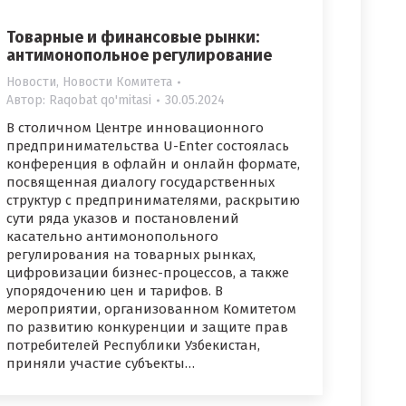
Товарные и финансовые рынки:
антимонопольное регулирование
Новости
,
Новости Комитета
Автор:
Raqobat qo'mitasi
30.05.2024
В столичном Центре инновационного
предпринимательства U-Enter состоялась
конференция в офлайн и онлайн формате,
посвященная диалогу государственных
структур с предпринимателями, раскрытию
сути ряда указов и постановлений
касательно антимонопольного
регулирования на товарных рынках,
цифровизации бизнес-процессов, а также
упорядочению цен и тарифов. В
мероприятии, организованном Комитетом
по развитию конкуренции и защите прав
потребителей Республики Узбекистан,
приняли участие субъекты…