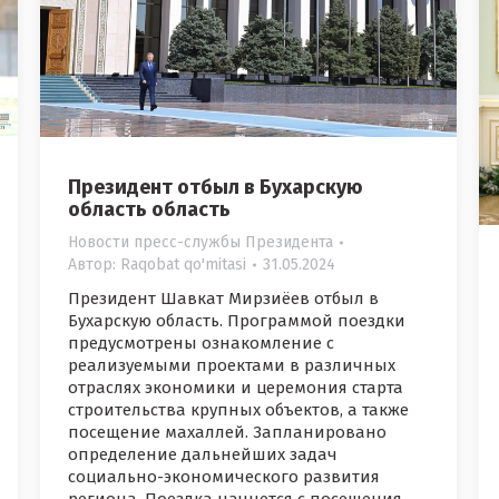
Президент отбыл в Бухарскую
область область
Новости пресс-службы Президента
Автор:
Raqobat qo'mitasi
31.05.2024
Президент Шавкат Мирзиёев отбыл в
Бухарскую область. Программой поездки
предусмотрены ознакомление с
реализуемыми проектами в различных
отраслях экономики и церемония старта
строительства крупных объектов, а также
посещение махаллей. Запланировано
определение дальнейших задач
социально-экономического развития