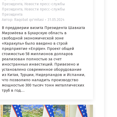
Президента
,
Новости пресс-службы
Президента
,
Новости пресс-службы
Президента
Автор:
Raqobat qo'mitasi
31.05.2024
В преддверии визита Президента Шавката
Мирзиёева в Бухарскую область в
свободной экономической зоне
«Каракуль» было введено в строй
предприятие «Enpipe». Проект общей
стоимостью 58 миллионов долларов
реализован полностью за счет
иностранных инвестиций. Привезено и
установлено современное оборудование
из Китая, Турции, Нидерландов и Испании,
что позволило наладить производство
мощностью 300 тысяч тонн металлических
труб в год.…