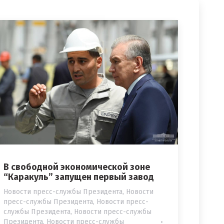
В свободной экономической зоне
“Каракуль” запущен первый завод
Новости пресс-службы Президента
,
Новости
пресс-службы Президента
,
Новости пресс-
службы Президента
,
Новости пресс-службы
Президента
,
Новости пресс-службы