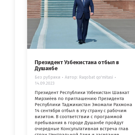
Президент Узбекистана отбыл в
Душанбе
Без рубрики
Автор:
Raqobat qo'mitasi
14.09.2023
Президент Республики Узбекистан Шавкат
Мирзиёев по приглашению Президента
Республики Таджикистан Эмомали Рахмона
14 сентября отбыл в эту страну с рабочим
визитом. В соответствии с программой
пребывания в городе Душанбе пройдут
очередные Консультативная встреча глав
стран Центральной Азии и заседание