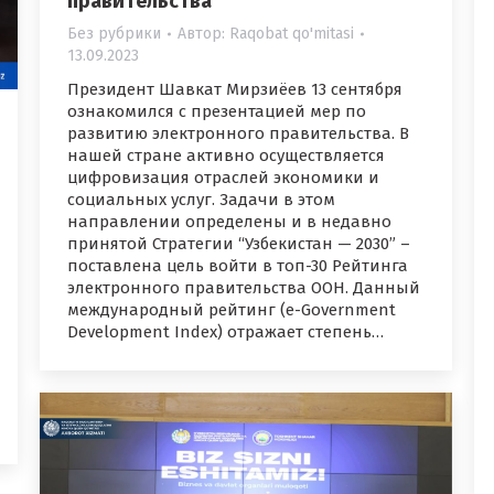
правительства
Без рубрики
Автор:
Raqobat qo'mitasi
13.09.2023
Президент Шавкат Мирзиёев 13 сентября
ознакомился с презентацией мер по
развитию электронного правительства. В
нашей стране активно осуществляется
цифровизация отраслей экономики и
социальных услуг. Задачи в этом
направлении определены и в недавно
принятой Стратегии “Узбекистан — 2030” –
поставлена цель войти в топ-30 Рейтинга
электронного правительства ООН. Данный
международный рейтинг (e-Government
Development Index) отражает степень…