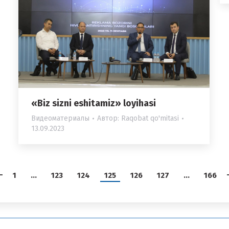
«Biz sizni eshitamiz» loyihasi
Видеоматериалы
Автор:
Raqobat qo'mitasi
13.09.2023
1
…
123
124
125
126
127
…
166