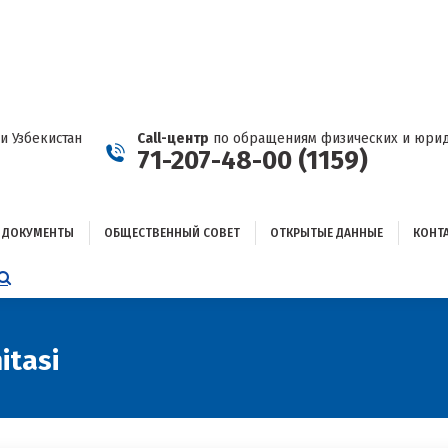
ДОКУМЕНТЫ
ОБЩЕСТВЕННЫЙ СОВЕТ
ОТКРЫТЫЕ ДАННЫЕ
КОНТАКТЫ
и Узбекистан
Call-центр
по обращениям физических и юрид
71-207-48-00 (1159)
ДОКУМЕНТЫ
ОБЩЕСТВЕННЫЙ СОВЕТ
ОТКРЫТЫЕ ДАННЫЕ
КОНТ
НИЦА
AGRAM
ЕТСЯ
ЫВАЕТСЯ
itasi
ОМ