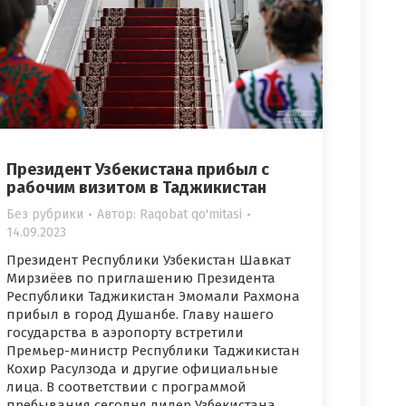
Президент Узбекистана прибыл с
рабочим визитом в Таджикистан
Без рубрики
Автор:
Raqobat qo'mitasi
14.09.2023
Президент Республики Узбекистан Шавкат
Мирзиёев по приглашению Президента
Республики Таджикистан Эмомали Рахмона
прибыл в город Душанбе. Главу нашего
государства в аэропорту встретили
Премьер-министр Республики Таджикистан
Кохир Расулзода и другие официальные
лица. В соответствии с программой
пребывания сегодня лидер Узбекистана