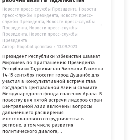
рабочий визит в Таджикистан
Новости пресс-службы Президента
,
Новости
пресс-службы Президента
,
Новости пресс-
службы Президента
,
Новости пресс-службы
Президента
,
Новости пресс-службы
Президента
,
Новости пресс-службы
Президента
Автор:
Raqobat qo'mitasi
13.09.2023
Президент Республики Узбекистан Шавкат
Мирзиёев по приглашению Президента
Республики Таджикистан Эмомали Рахмона
14-15 сентября посетит город Душанбе для
участия в Консультативной встрече глав
государств Центральной Азии и саммите
Международного фонда спасения Арала. В
повестку дня пятой встречи лидеров стран
Центральной Азии включены вопросы
дальнейшего расширения
многопланового сотрудничества в
регионе, в том числе развития
политического диалога,…